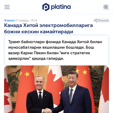
Улашиш
Жамият
17 январь, 14:14
Канада Хитой электромобилларига
божни кескин камайтиради
Трамп баёнотлари фонида Канада Хитой билан
муносабатларни яхшилашни бошлади. Бош
вазир Карни Пекин билан "янги стратегик
ҳамкорлик" ҳақида гапирди.