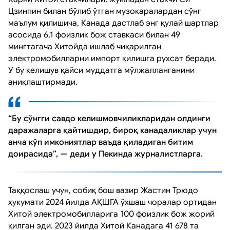
Цзинпин билан бўлиб ўтган музокаралардан сўнг
маълум қилишича, Канада дастлаб энг қулай шартлар
асосида 6,1 фоизлик бож ставкаси билан 49
мингтагача Хитойда ишлаб чиқарилган
электромобилларни импорт қилишга рухсат беради.
У бу келишув қайси муддатга мўлжалланганини
аниқлаштирмади.
“Бу сўнгги савдо келишмовчиликларидан олдинги
даражаларга қайтишдир, бироқ канадаликлар учун
анча кўп имкониятлар ваъда қиладиган битим
доирасида”, — деди у Пекинда журналистларга.
Таққослаш учун, собиқ бош вазир Жастин Трюдо
ҳукумати 2024 йилда АҚШГА ўхшаш чоралар ортидан
Хитой электромобилларига 100 фоизлик бож жорий
қилган эди. 2023 йилда Хитой Канадага 41 678 та