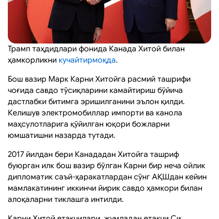
Трамп таҳдидлари фонида Канада Хитой билан
ҳамкорликни
кучайтирмоқда
.
Бош вазир Марк Карни Хитойга расмий ташрифи
чоғида савдо тўсиқларини камайтириш бўйича
дастлабки битимга эришилганини эълон қилди.
Келишув электромобиллар импорти ва канола
маҳсулотларига қўйилган юқори божларни
юмшатишни назарда тутади.
2017 йилдан бери Канададан Хитойга ташриф
буюрган илк бош вазир бўлган Карни бир неча ойлик
дипломатик саъй-ҳаракатлардан сўнг АҚШдан кейин
мамлакатининг иккинчи йирик савдо ҳамкори билан
алоқаларни тиклашга интилди.
Карни Хитой етакчилари, жумладан етакчи Си