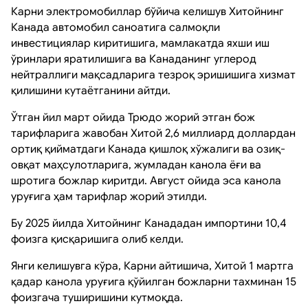
Карни электромобиллар бўйича келишув Хитойнинг
Канада автомобил саноатига салмоқли
инвестициялар киритишига, мамлакатда яхши иш
ўринлари яратилишига ва Канаданинг углерод
нейтраллиги мақсадларига тезроқ эришишига хизмат
қилишини кутаётганини айтди.
Ўтган йил март ойида Трюдо жорий этган бож
тарифларига жавобан Хитой 2,6 миллиард доллардан
ортиқ қийматдаги Канада қишлоқ хўжалиги ва озиқ-
овқат маҳсулотларига, жумладан канола ёғи ва
шротига божлар киритди. Август ойида эса канола
уруғига ҳам тарифлар жорий этилди.
Бу 2025 йилда Хитойнинг Канададан импортини 10,4
фоизга қисқаришига олиб келди.
Янги келишувга кўра, Карни айтишича, Хитой 1 мартга
қадар канола уруғига қўйилган божларни тахминан 15
фоизгача туширишини кутмоқда.