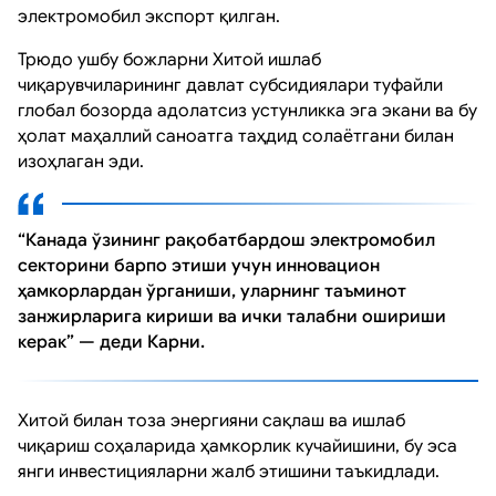
электромобил экспорт қилган.
Трюдо ушбу божларни Хитой ишлаб
чиқарувчиларининг давлат субсидиялари туфайли
глобал бозорда адолатсиз устунликка эга экани ва бу
ҳолат маҳаллий саноатга таҳдид солаётгани билан
изоҳлаган эди.
“Канада ўзининг рақобатбардош электромобил
секторини барпо этиши учун инновацион
ҳамкорлардан ўрганиши, уларнинг таъминот
занжирларига кириши ва ички талабни ошириши
керак” — деди Карни.
Хитой билан тоза энергияни сақлаш ва ишлаб
чиқариш соҳаларида ҳамкорлик кучайишини, бу эса
янги инвестицияларни жалб этишини таъкидлади.