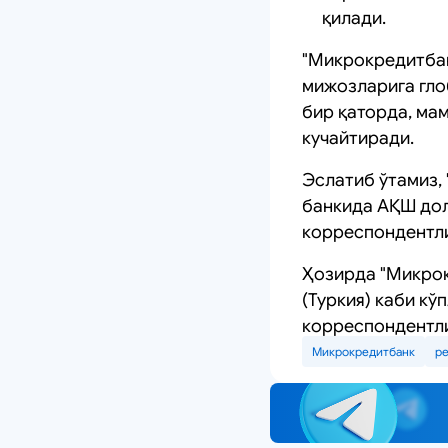
қилади.
"Микрокредитбан
мижозларига гло
бир қаторда, ма
кучайтиради.
Эслатиб ўтамиз,
банкида АҚШ дол
корреспондентли
Ҳозирда "Микрокр
(Туркия) каби к
корреспондентли
Микрокредитбанк
р