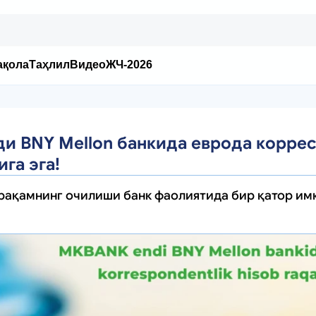
ақола
Таҳлил
Видео
ЖЧ-2026
и BNY Mellon банкида еврода корре
га эга!
рақамнинг очилиши банк фаолиятида бир қатор им