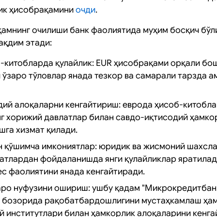
ик ҳисобрақамини
очди
.
амнинг очилиши банк фаолиятида муҳим босқич бўли
ақдим этади:
-китобларда қулайлик: EUR ҳисобрақами орқали бо
 ўзаро тўловлар янада тезкор ва самарали тарзда а
ий алоқаларни кенгайтириш: еврода ҳисоб-китобл
г хорижий давлатлар билан савдо-иқтисодий ҳамко
га хизмат қилади.
 қўшимча имкониятлар: юридик ва жисмоний шахсла
атлардан фойдаланишда янги қулайликлар яратилади
ес фаолиятини янада кенгайтиради.
аро нуфузини ошириш: ушбу қадам "Микрокредитбан
я бозорида рақобатбардошлигини мустаҳкамлаш ҳам
й институтлари билан ҳамкорлик алоқаларини кенга