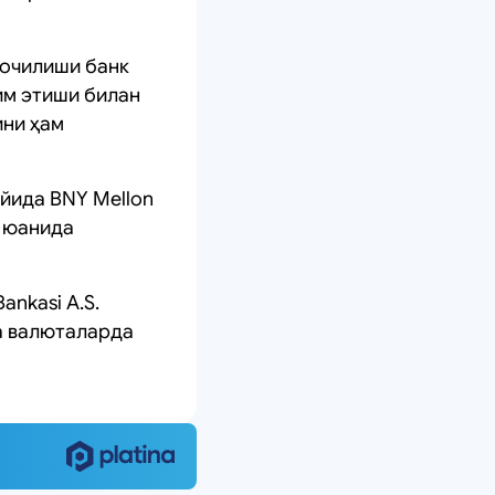
 очилиши банк
им этиши билан
ини ҳам
ойида BNY Mellon
й юанида
ankasi A.S.
қа валюталарда