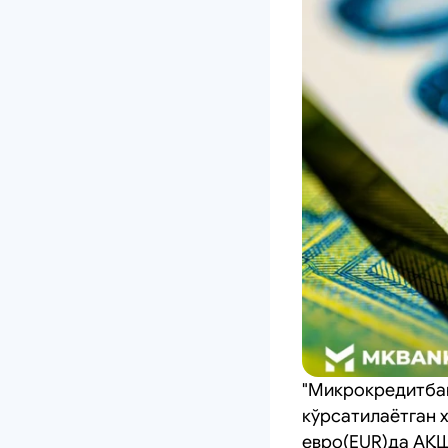
"Микрокредитбан
кўрсатилаётган 
евро(EUR)да АҚШ