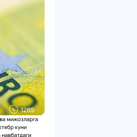
 ва мижозларга
ктябр куни
 навбатдаги