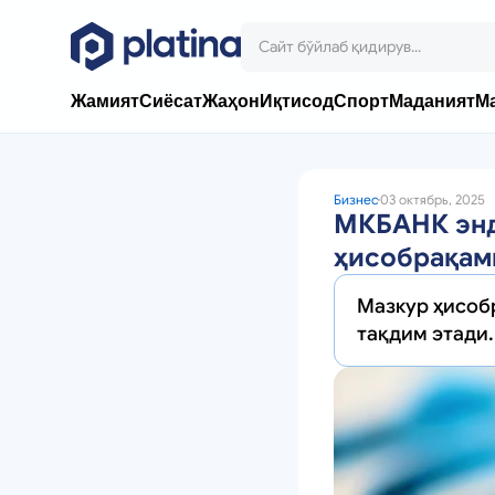
Жамият
Сиёсат
Жаҳон
Иқтисод
Спорт
Маданият
М
Бизнес
03 октябрь, 2025
МКБАНК энд
ҳисобрақами
Мазкур ҳисоб
тақдим этади.