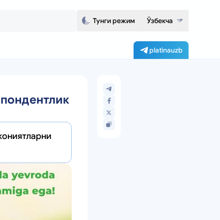
Тунги режим
Ўзбекча
platinauzb
спондентлик
кониятларни