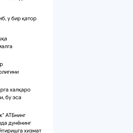
б, у бир қатор
шқа
малга
ар
рлигини
рга халқаро
, бу эса
к" АТБнинг
да дунёнинг
йтиришга хизмат