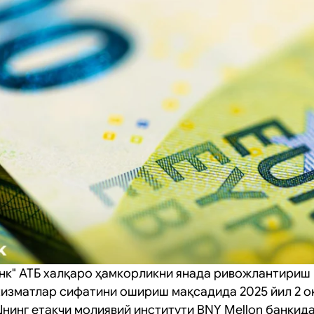
к" АТБ халқаро ҳамкорликни янада ривожлантириш
хизматлар сифатини ошириш мақсадида 2025 йил 2 о
нинг етакчи молиявий институти BNY Mellon банкида