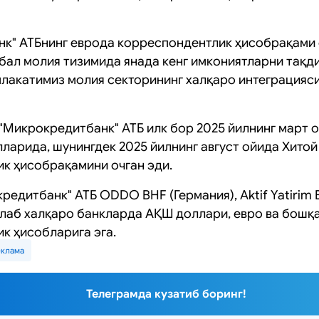
к" АТБнинг еврода корреспондентлик ҳисобрақами
бал молия тизимида янада кенг имкониятларни тақд
млакатимиз молия секторининг халқаро интеграцияс
 "Микрокредитбанк" АТБ илк бор 2025 йилнинг март 
ларида, шунингдек 2025 йилнинг август ойида Хито
к ҳисобрақамини очган эди.
едитбанк" АТБ ODDO BHF (Германия), Aktif Yatirim B
ўплаб халқаро банкларда АҚШ доллари, евро ва бош
к ҳисобларига эга.
еклама
Телеграмда кузатиб боринг!