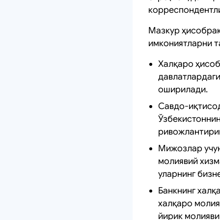
корреспондентл
Мазкур ҳисобрақ
имкониятларни т
Халқаро ҳисоб
давлатлардаги
оширилади.
Савдо-иқтисод
Ўзбекистоннин
ривожлантириш
Мижозлар учун
молиявий хизм
уларнинг бизн
Банкнинг халқ
халқаро моли
йирик молияви