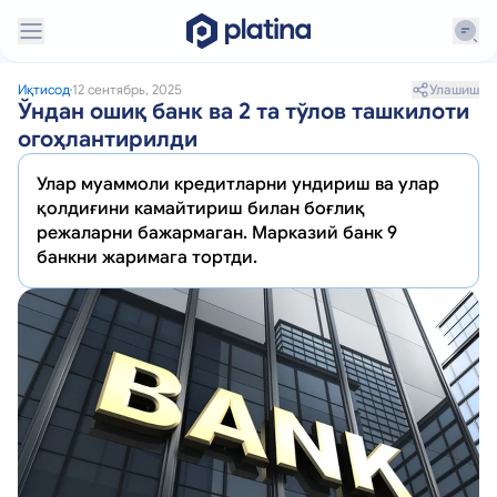
Улашиш
Иқтисод
12 сентябрь, 2025
Ўндан ошиқ банк ва 2 та тўлов ташкилоти
огоҳлантирилди
Улар муаммоли кредитларни ундириш ва улар
қолдиғини камайтириш билан боғлиқ
режаларни бажармаган. Марказий банк 9
банкни жаримага тортди.