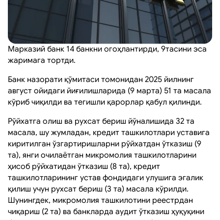
Марказий банк 14 банкни огоҳлантирди, 9тасини эса
жаримага тортди.
Банк назорати қўмитаси томонидан 2025 йилнинг
август ойидаги йиғилишларида (9 марта) 51 та масала
кўриб чиқилди ва тегишли қарорлар қабул қилинди.
Рўйхатга олиш ва рухсат бериш йўналишида 32 та
масала, шу жумладан, кредит ташкилотлари уставига
киритилган ўзгартиришларни рўйхатдан ўтказиш (9
та), янги очилаётган микромолия ташкилотларини
ҳисоб рўйхатидан ўтказиш (8 та), кредит
ташкилотларининг устав фондидаги улушига эгалик
қилиш учун рухсат бериш (3 та) масала кўрилди.
Шунингдек, микромолия ташкилотини реестрдан
чиқариш (2 та) ва банкларда аудит ўтказиш ҳуқуқини