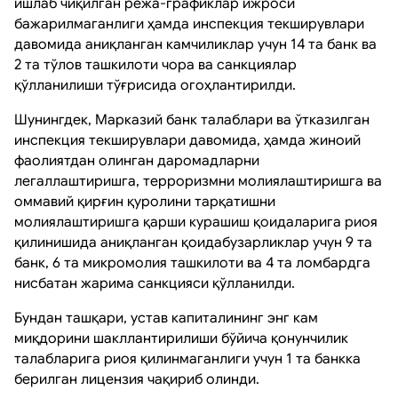
ишлаб чиқилган режа-графиклар ижроси
бажарилмаганлиги ҳамда инспекция текширувлари
давомида аниқланган камчиликлар учун 14 та банк ва
2 та тўлов ташкилоти чора ва санкциялар
қўлланилиши тўғрисида огоҳлантирилди.
Шунингдек, Марказий банк талаблари ва ўтказилган
инспекция текширувлари давомида, ҳамда жиноий
фаолиятдан олинган даромадларни
легаллаштиришга, терроризмни молиялаштиришга ва
оммавий қирғин қуролини тарқатишни
молиялаштиришга қарши курашиш қоидаларига риоя
қилинишида аниқланган қоидабузарликлар учун 9 та
банк, 6 та микромолия ташкилоти ва 4 та ломбардга
нисбатан жарима санкцияси қўлланилди.
Бундан ташқари, устав капиталининг энг кам
миқдорини шакллантирилиши бўйича қонунчилик
талабларига риоя қилинмаганлиги учун 1 та банкка
берилган лицензия чақириб олинди.