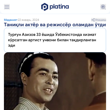
Улашиш
Маданият
22 январь, 2024
Таниқли актёр ва режиссёр оламдан ўтди
Турғун Азизов 33 ёшида Ўзбекистонда хизмат
кўрсатган артист унвони билан тақдирланган
эди