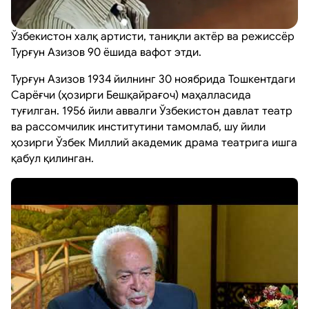
Ўзбекистон халқ артисти, таниқли актёр ва режиссёр
Турғун Азизов 90 ёшида вафот этди.
Турғун Азизов 1934 йилнинг 30 ноябрида Тошкентдаги
Сарёғчи (ҳозирги Бешқайрағоч) маҳалласида
туғилган. 1956 йили аввалги Ўзбекистон давлат театр
ва рассомчилик институтини тамомлаб, шу йили
ҳозирги Ўзбек Миллий академик драма театрига ишга
қабул қилинган.