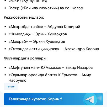
Йўлчи («Қутлуғ қон»);
Ғофир («Бой ила хизматчи») ва бошқалар.
Режиссёрлик ишлари:
«Меҳробдан чаён» – Абдулла Қодирий
«Чимилдиқ» – Эркин Хушвақтов
«Машраб» — Эркин Хушвақтов
«Океандаги етти қичқириқ» — Алехандро Касона
Филмлардаги роллари:
«Мафтунингман» Ю.Аъзамов – Бакир Назаров
«Одамлар орасида ёлғиз» К.Ёрматов – Амир
Насрулло
таъзия
Телеграмда кузатиб боринг!