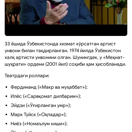
33 ёшида Ўзбекистонда хизмат кўрсатган артист
унвони билан тақдирланган. 1974 йилда Ўзбекистон
халқ артисти унвонини олган. Шунингдек, у «Меҳнат-
шуҳрати» ордени (2001 йил) соҳиби ҳам ҳисобланади.
Театрдаги роллари:
Фердинанд («Макр ва муҳаббат»);
Илёс («Сарвқомат дилбарим»);
Эйдзи («Ўғирланган умр»);
Марк Туйск («Оқпадар»);
Ниёз («Номаълум киши»);