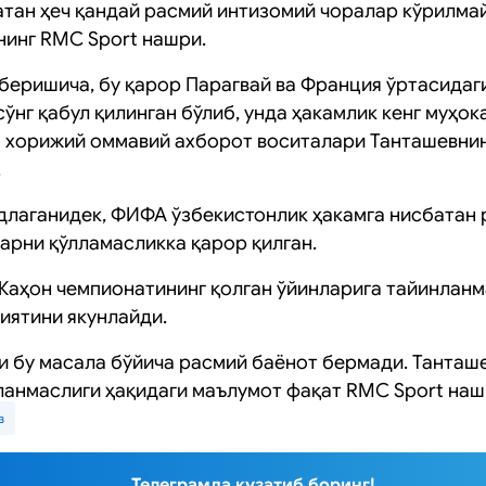
батан ҳеч қандай расмий интизомий чоралар кўрилма
инг RMC Sport нашри.
беришича, бу қарор Парагвай ва Франция ўртасидаги
ўнг қабул қилинган бўлиб, унда ҳакамлик кенг муҳо
та хорижий оммавий ахборот воситалари Танташевни
.
длаганидек, ФИФА ўзбекистонлик ҳакамга нисбатан
арни қўлламасликка қарор қилган.
 Жаҳон чемпионатининг қолган ўйинларига тайинланм
иятини якунлайди.
и бу масала бўйича расмий баёнот бермади. Танташе
ланмаслиги ҳақидаги маълумот фақат RMC Sport наш
в
Телеграмда кузатиб боринг!