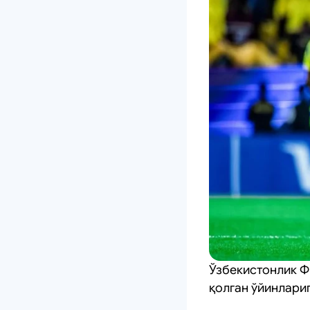
Ўзбекистонлик Ф
қолган ўйинлари