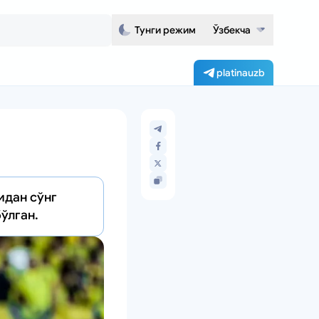
Тунги режим
Ўзбекча
platinauzb
идан сўнг
бўлган.