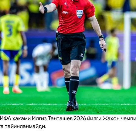
ИФА ҳаками Илгиз Танташев 2026 йилги Жаҳон чемп
га тайинланмайди.