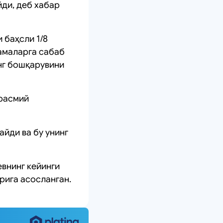
йди, деб хабар
 баҳсли 1/8
камаларга сабаб
нг бошқарувини
 расмий
айди ва бу унинг
внинг кейинги
рига асосланган.