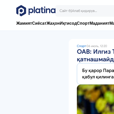
Жамият
Сиёсат
Жаҳон
Иқтисод
Спорт
Маданият
М
Спорт
06 июль, 12:20
ОАВ: Илгиз
қатнашмай
Бу қарор Пара
қабул қилинга