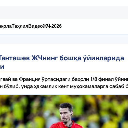
ақола
Таҳлил
Видео
ЖЧ-2026
 Танташев ЖЧнинг бошқа ўйинларида
ди
гвай ва Франция ўртасидаги баҳсли 1/8 финал ўйин
н бўлиб, унда ҳакамлик кенг муҳокамаларга сабаб 