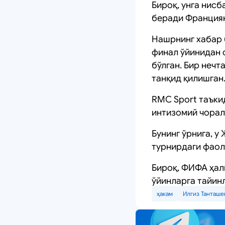
Бироқ, унга нис
беради Франциян
Нашрнинг хабар 
финал ўйинидан с
бўлган. Бир неч
танқид қилишган
RMC Sport таъки
интизомий чорал
Бунинг ўрнига, у
турнирдаги фаол
Бироқ, ФИФА ҳал
ўйинларга тайин
ҳакам
Илгиз Танташе