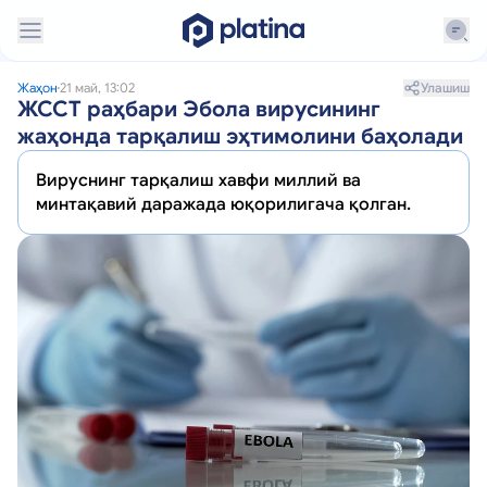
Улашиш
Жаҳон
21 май, 13:02
ЖССТ раҳбари Эбола вирусининг
жаҳонда тарқалиш эҳтимолини баҳолади
Вируснинг тарқалиш хавфи миллий ва
минтақавий даражада юқорилигача қолган.