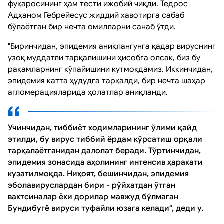
фуқаросининг ҳам тести ижобий чиқди. Тедрос
Адҳаном Гебрейесус жиддий хавотирга сабаб
бўлаётган бир нечта омилларни санаб ўтди.
"Биринчидан, эпидемия аниқлангунга қадар вируснинг
узоқ муддатли тарқалишини ҳисобга олсак, биз бу
рақамларнинг кўпайишини кутмоқдамиз. Иккинчидан,
эпидемия катта ҳудудга тарқалди, бир нечта шаҳар
агломерацияларида ҳолатлар аниқланди.
Учинчидан, тиббиёт ходимларининг ўлими қайд
этилди, бу вирус тиббий ёрдам кўрсатиш орқали
тарқалаётганидан далолат беради. Тўртинчидан,
эпидемия зонасида аҳолининг интенсив ҳаракати
кузатилмоқда. Ниҳоят, бешинчидан, эпидемия
эболавируслардан бири - рўйхатдан ўтган
вактсиналар ёки дорилар мавжуд бўлмаган
Бундибугё вируси туфайли юзага келади", деди у.