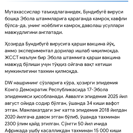
Мутахассислар таъкидлаганидек, Бундибугё вируси
бошқа Эбола штаммларига қараганда камроқ хавфли
бўлса-да, унинг ноёблиги камроқ даволаш усуллари
мавжудлигини англатади.
Ҳозирда Бундибугё вирусига қарши вакцина йўқ,
аммо экспериментал дорилар ишлаб чиқилмоқда.
ЖССТ маълум бир Эбола штаммига қарши вакцина
мавжуд бўлиши учун тўққиз ойгача вақт кетиши
мумкинлигини тахмин қилмоқда.
DW нашрининг сўзларига кўра, ҳозирги эпидемия
Конго Демократик Республикасида 17-Эбола
эпидемияси ҳисобланади. Аввалги эпидемия 2025 йил
август ойида содир бўлган, ўшанда 34 киши вафот
этган. Мамлакатдаги энг катта эпидемия 2018 йилдан
2020 йилгача давом этган бўлиб, ўшанда тахминан
2300 ўлим қайд этилган. Сўнгги 50 йил ичида
Африкада ушбу касалликдан тахминан 15 000 киши