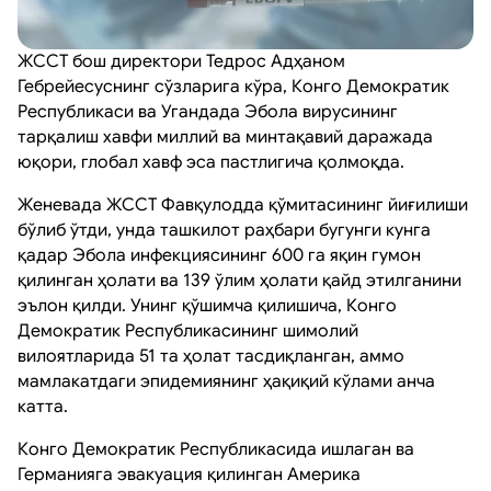
ЖССТ бош директори Тедрос Адҳаном
Гебрейесуснинг сўзларига кўра, Конго Демократик
Республикаси ва Угандада Эбола вирусининг
тарқалиш хавфи миллий ва минтақавий даражада
юқори, глобал хавф эса пастлигича қолмоқда.
Женевада ЖССТ Фавқулодда қўмитасининг йиғилиши
бўлиб ўтди, унда ташкилот раҳбари бугунги кунга
қадар Эбола инфекциясининг 600 га яқин гумон
қилинган ҳолати ва 139 ўлим ҳолати қайд этилганини
эълон қилди. Унинг қўшимча қилишича, Конго
Демократик Республикасининг шимолий
вилоятларида 51 та ҳолат тасдиқланган, аммо
мамлакатдаги эпидемиянинг ҳақиқий кўлами анча
катта.
Конго Демократик Республикасида ишлаган ва
Германияга эвакуация қилинган Америка