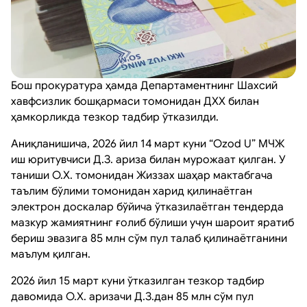
Бош прокуратура ҳамда Департаментнинг Шахсий
хавфсизлик бошқармаси томонидан ДХХ билан
ҳамкорликда тезкор тадбир ўтказилди.
Аниқланишича, 2026 йил 14 март куни “Ozod U” МЧЖ
иш юритувчиси Д.З. ариза билан мурожаат қилган. У
таниши О.Х. томонидан Жиззах шаҳар мактабгача
таълим бўлими томонидан харид қилинаётган
электрон доскалар бўйича ўтказилаётган тендерда
мазкур жамиятнинг ғолиб бўлиши учун шароит яратиб
бериш эвазига 85 млн сўм пул талаб қилинаётганини
маълум қилган.
2026 йил 15 март куни ўтказилган тезкор тадбир
давомида О.Х. аризачи Д.З.дан 85 млн сўм пул