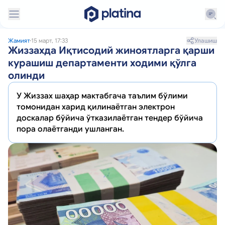
Улашиш
Жамият
15 март, 17:33
Жиззахда Иқтисодий жиноятларга қарши
курашиш департаменти ходими қўлга
олинди
У Жиззах шаҳар мактабгача таълим бўлими
томонидан харид қилинаётган электрон
доскалар бўйича ўтказилаётган тендер бўйича
пора олаётганди ушланган.