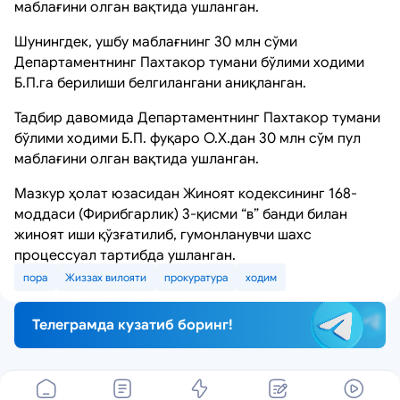
маблағини олган вақтида ушланган.
Шунингдек, ушбу маблағнинг 30 млн сўми
Департаментнинг Пахтакор тумани бўлими ходими
Б.П.га берилиши белгилангани аниқланган.
Тадбир давомида Департаментнинг Пахтакор тумани
бўлими ходими Б.П. фуқаро О.Х.дан 30 млн сўм пул
маблағини олган вақтида ушланган.
Мазкур ҳолат юзасидан Жиноят кодексининг 168-
моддаси (Фирибгарлик) 3-қисми “в” банди билан
жиноят иши қўзғатилиб, гумонланувчи шахс
процессуал тартибда ушланган.
пора
Жиззах вилояти
прокуратура
ходим
Телеграмда кузатиб боринг!