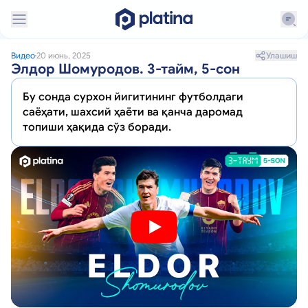
Улашиш
Видео
20 июнь, 2025
Элдор Шомуродов. 3-тайм, 5-сон
Бу сонда сурхон йигитининг футболдаги
саёҳати, шахсий ҳаёти ва қанча даромад
топиши ҳақида сўз боради.