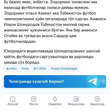
Бу бежиз эмас, албатта. Элдорнинг оиласини чин
маънода футболчилар оиласи дейиш мумкин.
Элдорнинг отаси Азамат ака Ўзбекистон футбол
чемпионатининг қуйи лигаларида тўп сурган. Амакиси
Илҳом Шомуродов Ўзбекистон миллий терма
жамоасининг ҳужумчиси бўлган. Яна бир амакиси
Отабек ва туғишган акаси Сардор ҳам
футболчилардан.
Юқоридаги видеолавҳада Шомуродовнинг шахсий
ҳаёти, футболдаги саргузаштлари ва даромади
ҳақида сўз боради.
футбол
Рома
ЖЧ-2026
Элдор Шомуродов
Телеграмда кузатиб боринг!
Асосий
Лента
Оммабоп
Мақолалар
Видеолар