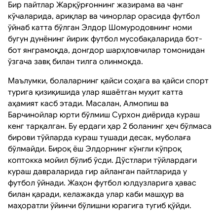
Бир пайтлар Жарқўрғоннинг жазирама ва чанг
кўчаларида, ариқлар ва чинорлар орасида футбол
ўйнаб катта бўлган Элдор Шомуродовнинг номи
бугун дунёнинг йирик футбол мусобақаларида бот-
бот янграмоқда, донгдор шарҳловчилар томонидан
ўзгача завқ билан тилга олинмоқда.
Маълумки, болаларнинг қайси соҳага ва қайси спорт
турига қизиқишида улар яшаётган муҳит катта
аҳамият касб этади. Масалан, Алмопиш ва
Барчинойлар юрти бўлмиш Сурхон диёрида кураш
кенг тарқалган. Бу ердаги ҳар 2 боланинг ҳеч бўлмаса
бирови тўйларда кураш тушади десак, муболаға
бўлмайди. Бироқ ёш Элдорнинг кўнгли кўпроқ
коптокка мойил бўлиб ўсди. Дўстлари тўйлардаги
кураш давраларида гир айланган пайтларида у
футбол ўйнади. Жаҳон футбол юлдузларига ҳавас
билан қаради, келажакда улар каби машҳур ва
маҳоратли ўйинчи бўлишни юрагига тугиб қўйди.