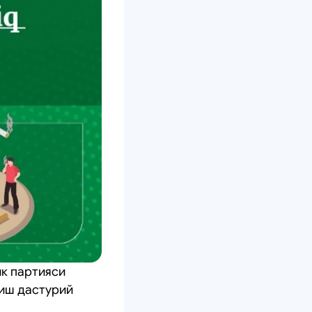
к партияси
тиш дастурий