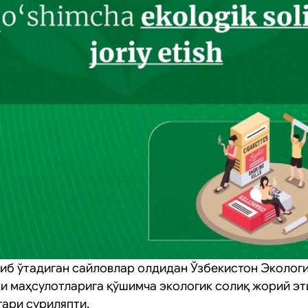
иб ўтадиган сайловлар олдидан Ўзбекистон Экологи
и маҳсулотларига қўшимча экологик солиқ жорий э
гари суриляпти.