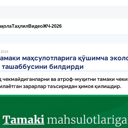
ақола
Таҳлил
Видео
ЖЧ-2026
 2024
амаки маҳсулотларига қўшимча экол
 ташаббусини билдирди
д чекмайдиганларни ва атроф-муҳитни тамаки чек
зилаётган зарарлар таъсиридан ҳимоя қилишдир.