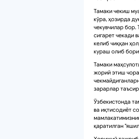
Тамаки чекиш му
кўра, ҳозирда ду
чекувчилар бор. 
сигарет чекади 
келиб чиққан ҳо
кураш олиб бори
Тамаки маҳсулот
жорий этиш чора
чекмайдиганларн
зарарлар таъсир
Ўзбекистонда та
ва иқтисодиёт с
мамлакатимизнин
қаратилган "яши
Хорижий тажриба