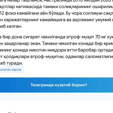
иқотлар натижасида тамаки солиқларининг оширил
2 фоиз камайгани аён бўлади. Бу чора соғлиқни сақ
н харажатларнинг камайишига ва аҳолининг умумий
иб келган.
бир дона сигарет чекилганда атроф-муҳит 70 мг кук
н заҳарланар экан. Тамаки чекилган хонада бир ярим
ининг қонида никотин миқдори етти баробар ортади
ет қолдиқлари атроф-муҳитни, одамлар саломатлиги
аб туради.
кологик партия
Телеграмда кузатиб боринг!