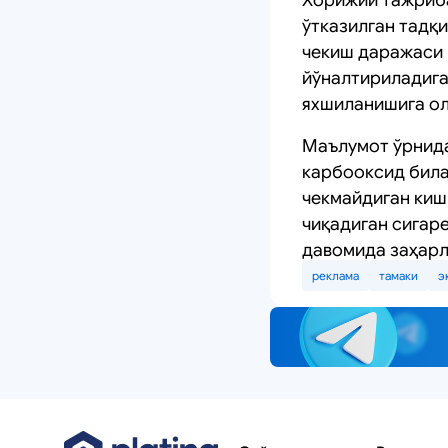
ўтказилган тадқ
чекиш даражаси 1
йўналтириладига
яхшиланишига ол
Маълумот ўрнида 
карбооксид била
чекмайдиган киш
чиқадиган сигар
давомида заҳарл
реклама
тамаки
э