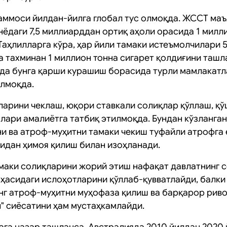
аммоси йилдан-йилга глобал тус олмоқда. ЖССТ ма
нёдаги 7,5 миллиарддан ортиқ аҳоли орасида 1 милл
Таҳлилларга кўра, ҳар йили тамаки истеъмолчилари 
ва тахминан 1 миллион тонна сигарет қолдиғини таш
лда бунга қарши курашиш борасида турли мамлакат
лмоқда.
ларини чеклаш, юқори ставкали солиқлар қўллаш, қ
лари амалиётга татбиқ этилмоқда. Бундан кўзланга
и ва атроф-муҳитни тамаки чекиш туфайли атрофга 
идан ҳимоя қилиш билан изоҳланади.
маки солиқларини жорий этиш нафақат давлатнинг 
оҳасидаги ислоҳотларини қўллаб-қувватлайди, балки
г атроф-муҳитни муҳофаза қилиш ва барқарор рив
л" сиёсатини ҳам мустаҳкамлайди.
га назар ташланса, Австралияда 2010 йилдан 2020 