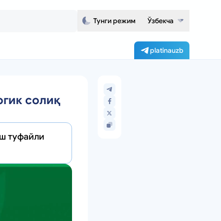
Тунги режим
Ўзбекча
platinauzb
огик солиқ
иш туфайли