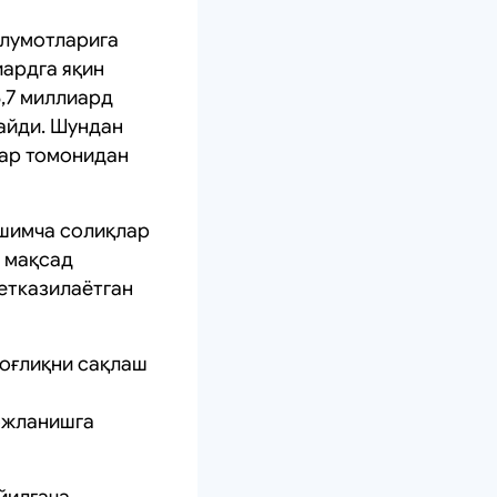
ълумотларига
иардга яқин
5,7 миллиард
лайди. Шундан
лар томонидан
ўшимча солиқлар
н мақсад
етказилаётган
соғлиқни сақлаш
ожланишга
йилгача