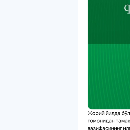
Жорий йилда бўл
томонидан тамак
вазифасининг ил