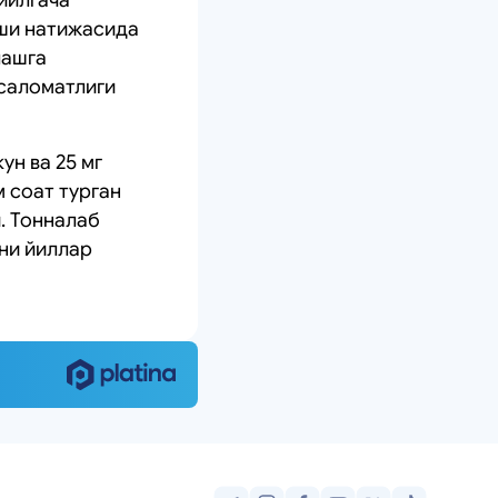
иши натижасида
лашга
 саломатлиги
ун ва 25 мг
 соат турган
. Тонналаб
ни йиллар