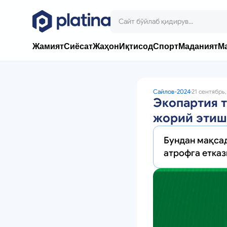
Жамият
Сиёсат
Жаҳон
Иқтисод
Спорт
Маданият
М
Сайлов-2024
21 сентябрь,
Экопартия т
жорий этиш
Бундан мақса
атрофга етка