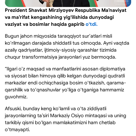
Prezident Shavkat Mirziyoyev Respublika Maʼnaviyat
va maʼrifat kengashining yigʻilishida dunyodagi
vaziyat va bosimlar haqida gapirib
oʻtdi.
Bugun jahon miqyosida taraqqiyot surʼatlari misli
koʻrilmagan darajada shiddatli tus olmoqda. Ayni vaqtda
azaliy qadriyatlar, ijtimoiy-siyosiy qarashlar tizimida
chuqur transformatsiya jarayonlari yuz bermoqda.
“Ilgari oʻz maqsad va manfaatlarini asosan diplomatiya
va siyosat bilan himoya qilib kelgan dunyodagi qudratli
markazlar endi ochiqchasiga bosim oʻtkazish, qarama-
qarshilik va toʻqnashuvlar yoʻliga oʻtganiga hammamiz
guvohmiz.
Afsuski, bunday keng koʻlamli va oʻta ziddiyatli
jarayonlarning taʼsiri Markaziy Osiyo mintaqasi va uning
tarkibiy qismi boʻlgan mamlakatimizni ham chetlab
oʻtmayapti.