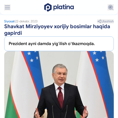
Ulashish
Siyosat
22-dekabr, 2023
Shavkat Mirziyoyev xorijiy bosimlar haqida
gapirdi
Prezident ayni damda yigʻilish oʻtkazmoqda.