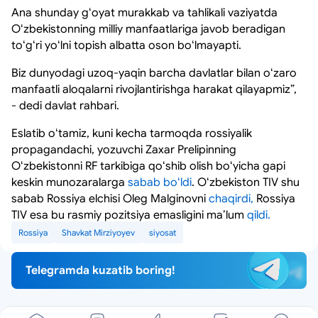
Ana shunday gʻoyat murakkab va tahlikali vaziyatda
Oʻzbekistonning milliy manfaatlariga javob beradigan
toʻgʻri yoʻlni topish albatta oson boʻlmayapti.
Biz dunyodagi uzoq-yaqin barcha davlatlar bilan oʻzaro
manfaatli aloqalarni rivojlantirishga harakat qilayapmiz”,
- dedi davlat rahbari.
Eslatib oʻtamiz, kuni kecha tarmoqda rossiyalik
propagandachi, yozuvchi Zaxar Prelipinning
Oʻzbekistonni RF tarkibiga qoʻshib olish boʻyicha gapi
keskin munozaralarga
sabab boʻldi
. Oʻzbekiston TIV shu
sabab Rossiya elchisi Oleg Malginovni
chaqirdi,
Rossiya
TIV esa bu rasmiy pozitsiya emasligini maʼlum
qildi.
Rossiya
Shavkat Mirziyoyev
siyosat
Telegramda kuzatib boring!