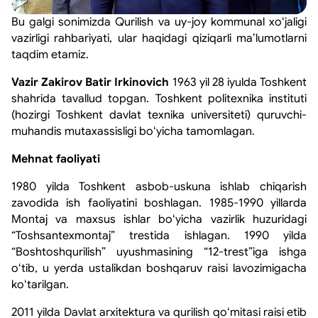
Bu galgi sonimizda Qurilish va uy-joy kommunal xoʻjaligi
vazirligi rahbariyati, ular haqidagi qiziqarli maʼlumotlarni
taqdim etamiz.
Vazir Zakirov Batir Irkinovich
1963 yil 28 iyulda Toshkent
shahrida tavallud topgan. Toshkent politexnika instituti
(hozirgi Toshkent davlat texnika universiteti) quruvchi-
muhandis mutaxassisligi boʻyicha tamomlagan.
Mehnat faoliyati
1980 yilda Toshkent asbob-uskuna ishlab chiqarish
zavodida ish faoliyatini boshlagan. 1985-1990 yillarda
Montaj va maxsus ishlar boʻyicha vazirlik huzuridagi
“Toshsantexmontaj” trestida ishlagan. 1990 yilda
“Boshtoshqurilish” uyushmasining “12-trest”iga ishga
oʻtib, u yerda ustalikdan boshqaruv raisi lavozimigacha
koʻtarilgan.
2011 yilda Davlat arxitektura va qurilish qoʻmitasi raisi etib