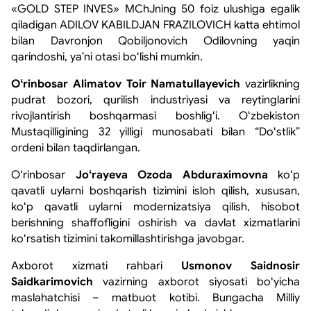
«GOLD STEP INVES» MChJning 50 foiz ulushiga egalik
qiladigan ADILOV KABILDJAN FRAZILOVICH katta ehtimol
bilan Davronjon Qobiljonovich Odilovning yaqin
qarindoshi, yaʼni otasi boʻlishi mumkin.
Oʻrinbosar Alimatov Toir Namatullayevich
vazirlikning
pudrat bozori, qurilish industriyasi va reytinglarini
rivojlantirish boshqarmasi boshligʻi. Oʻzbekiston
Mustaqilligining 32 yilligi munosabati bilan “Doʻstlik”
ordeni bilan taqdirlangan.
Oʻrinbosar
Joʻrayeva Ozoda Abduraximovna
koʻp
qavatli uylarni boshqarish tizimini isloh qilish, xususan,
koʻp qavatli uylarni modernizatsiya qilish, hisobot
berishning shaffofligini oshirish va davlat xizmatlarini
koʻrsatish tizimini takomillashtirishga javobgar.
Axborot xizmati rahbari
Usmonov Saidnosir
Saidkarimovich
vazirning axborot siyosati boʻyicha
maslahatchisi – matbuot kotibi. Bungacha Milliy