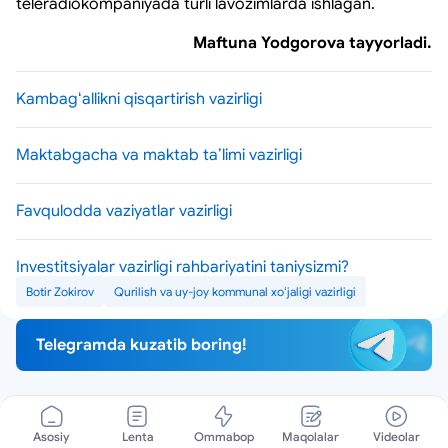
teleradiokompaniyada turli lavozimlarda ishlagan.
Maftuna Yodgorova tayyorladi
.
Kambagʻallikni qisqartirish vazirligi
Maktabgacha va maktab taʼlimi vazirligi
Favqulodda vaziyatlar vazirligi
Investitsiyalar vazirligi rahbariyatini taniysizmi?
Botir Zokirov
Qurilish va uy-joy kommunal xoʻjaligi vazirligi
Telegramda kuzatib boring!
Asosiy
Lenta
Ommabop
Maqolalar
Videolar