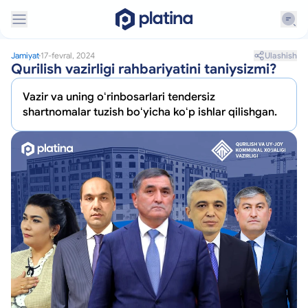
Ulashish
Jamiyat
17-fevral, 2024
Qurilish vazirligi rahbariyatini taniysizmi?
Vazir va uning oʻrinbosarlari tendersiz
shartnomalar tuzish boʻyicha koʻp ishlar qilishgan.