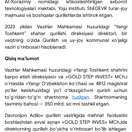
Al-Xorazmiy nomidagi ixtisoslashtirilgan axborot
texnologiyalari maktabi, Yoju instituti, ShEDEVR turar-joy
majmuasi va boshqalar qurilishlarda ishtirok etgan.
2023 yildan Vazirlar Mahkamasi huzuridagi “Yangi
Toshkent” shahar qurilishi direksiyasi direktori, bir
vaqtning oʻzida Qurilish va uy-joy kommunal xoʻjaligi
vaziri oʻrinbosari hisoblanadi.
Qiziq maʼlumot
Vazirlar Mahkamasi huzuridagi «Yangi Toshkent shahrini
barpo etish direksiyasi» va «GOLD STEP INVEST» MChJ
oʻrtasida «Yangi Oʻzbekiston koʻchasi va 4R12 magistral
yoʻllar kesishuvidagi yoʻl oʻtkazgich»ni qurish uchun
toʻgʻridan-toʻgʻri shartnoma
tuzilgan
. Shartnomaning
taxminiy bahosi — 350 mlrd. soʻmni tashkil etgan.
Davronjon Adilov qurilish vazirligida mehnat faoliyatini
boshlashdan avval aynan «GOLD STEP INVES» MChJda
direktorning qurilish boʻyicha oʻrinbosari boʻlib ishlagan.