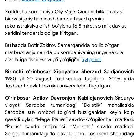
Xuddi shu kompaniya Oliy Majlis Qonunchilik palatasi
binosini joriy taʼmirlash hamda fasad qismini
rekonstruksiya qilish boʻyicha 16,5 mlrd. soʻmlik davlat
xaridini tendersiz qoʻlga kiritgan.
Bu haqda Botir Zokirov Samarqandda boʻlib oʻtgan
matbuot anjumanida bu kompaniyaning unga va oila
aʼzolariga "issiq-sovugʻi yoʻqligi"ni
aytgandi
.
Birinchi oʻrinbosar
Xidoyatov Sherzod Saidja
novich
1980 yil 20 avgust Toshkentda tugʻilgan. 2006 yilda
Toshkent davlat texnika universitetini tugatgan.
Oʻrinbosar Adilov Davronjon Kabildjanovich
Sirdaryo
viloyati Sardoba tumanidagi “Doʻstlik” mahallasida
Sardoba suv ombori toʻgʻoni buzilganidan keyin koʻp
qavatli uylar, “Mega Planet” savdo-koʻngilochar markazi,
“Parus” savdo majmuasi, “Merkato” savdo markazi,
Sergeli tumanidagi 16 qavatli bino, Toshkent shahridagi