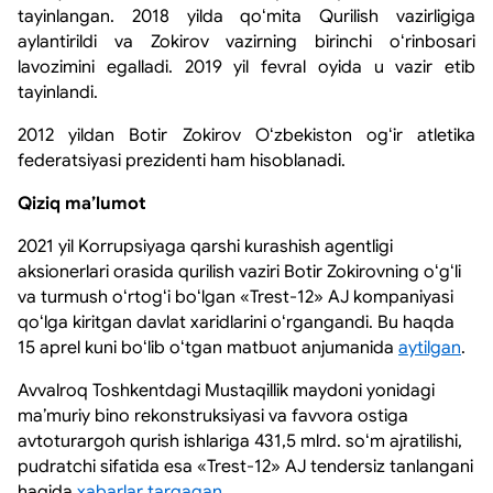
tayinlangan. 2018 yilda qoʻmita Qurilish vazirligiga
aylantirildi va Zokirov vazirning birinchi oʻrinbosari
lavozimini egalladi. 2019 yil fevral oyida u vazir etib
tayinlandi.
2012 yildan Botir Zokirov Oʻzbekiston ogʻir atletika
federatsiyasi prezidenti ham hisoblanadi.
Qiziq maʼlumot
2021 yil Korrupsiyaga qarshi kurashish agentligi
aksionerlari orasida qurilish vaziri Botir Zokirovning oʻgʻli
va turmush oʻrtogʻi boʻlgan «Trest-12» AJ kompaniyasi
qoʻlga kiritgan davlat xaridlarini oʻrgangandi. Bu haqda
15 aprel kuni boʻlib oʻtgan matbuot anjumanida
aytilgan
.
Avvalroq Toshkentdagi Mustaqillik maydoni yonidagi
maʼmuriy bino rekonstruksiyasi va favvora ostiga
avtoturargoh qurish ishlariga 431,5 mlrd. soʻm ajratilishi,
pudratchi sifatida esa «Trest-12» AJ tendersiz tanlangani
haqida
xabarlar tarqagan.