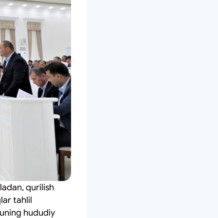
adan, qurilish
ar tahlil
 uning hududiy