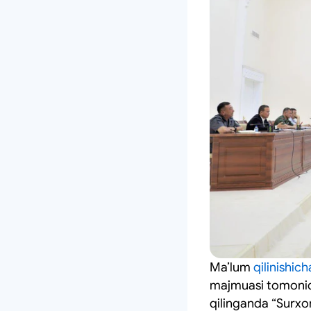
Maʼlum
qilinishich
majmuasi tomonidan
qilinganda “Surxo