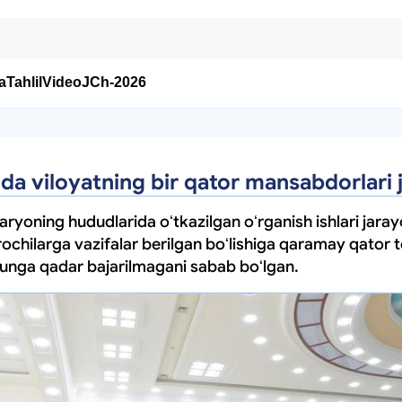
a
Tahlil
Video
JCh-2026
a viloyatning bir qator mansabdorlari 
yoning hududlarida oʻtkazilgan oʻrganish ishlari jaray
rochilarga vazifalar berilgan boʻlishiga qaramay qator t
kunga qadar bajarilmagani sabab boʻlgan.