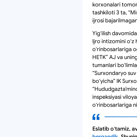
korxonalari tomon
tashkiloti 3 ta, “
ijrosi bajarilmagan
Yigʻilish davomida 
Ijro intizomini oʻ
oʻrinbosarlariga o
HETK” AJ va uning
tumanlari boʻlimla
“Surxondaryo suv t
boʻyicha” IK Surx
“Hududgaztaʼminot
inspeksiyasi viloy
oʻrinbosarlariga n
Eslatib oʻtamiz, 
bergandik
. Shuni