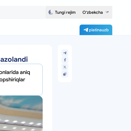
Tungi rejim
O‘zbekcha
platinauzb
jazolandi
onlarida aniq
opshiriqlar