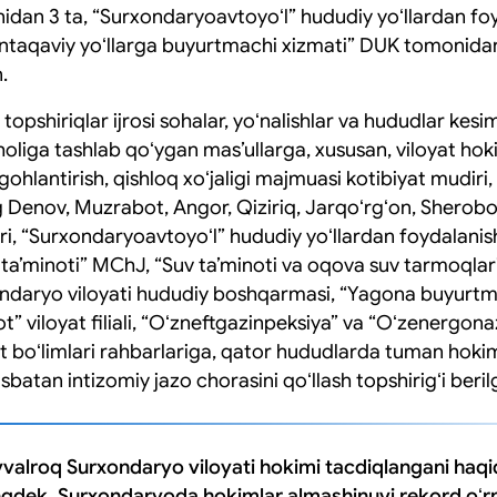
idan 3 ta, “Surxondaryoavtoyoʻl” hududiy yoʻllardan fo
Mintaqaviy yoʻllarga buyurtmachi xizmati” DUK tomonidan
.
topshiriqlar ijrosi sohalar, yoʻnalishlar va hududlar kesimi
z holiga tashlab qoʻygan masʼullarga, xususan, viloyat ho
gohlantirish, qishloq xoʻjaligi majmuasi kotibiyat mudir
 Denov, Muzrabot, Angor, Qiziriq, Jarqoʻrgʻon, Sherobo
ri, “Surxondaryoavtoyoʻl” hududiy yoʻllardan foydalanish
aʼminoti” MChJ, “Suv taʼminoti va oqova suv tarmoqlari 
ondaryo viloyati hududiy boshqarmasi, “Yagona buyurtma
” viloyat filiali, “Oʻzneftgazinpeksiya” va “Oʻzenergon
at boʻlimlari rahbarlariga, qator hududlarda tuman hoki
isbatan intizomiy jazo chorasini qoʻllash topshirigʻi beril
avvalroq Surxondaryo viloyati hokimi tacdiqlangani haq
ngdek, Surxondaryoda hokimlar almashinuvi rekord oʻr