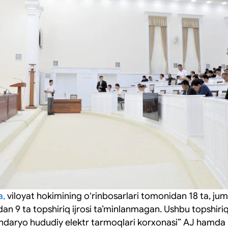
a,
viloyat hokimining oʻrinbosarlari tomonidan 18 ta, juml
 9 ta topshiriq ijrosi taʼminlanmagan. Ushbu topshiriql
ndaryo hududiy elektr tarmoqlari korxonasi” AJ hamda