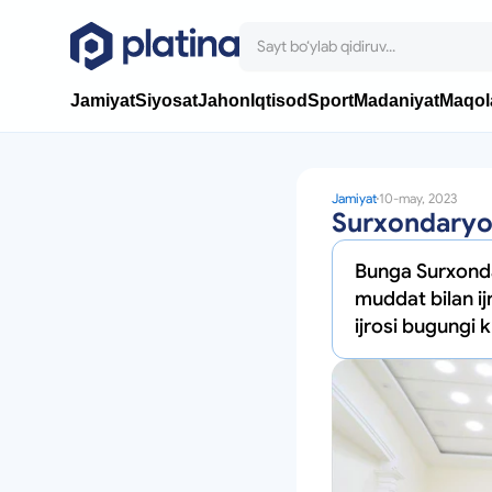
Jamiyat
Siyosat
Jahon
Iqtisod
Sport
Madaniyat
Maqol
Jamiyat
10-may, 2023
Surxondaryod
Bunga Surxondar
muddat bilan ij
ijrosi bugungi 