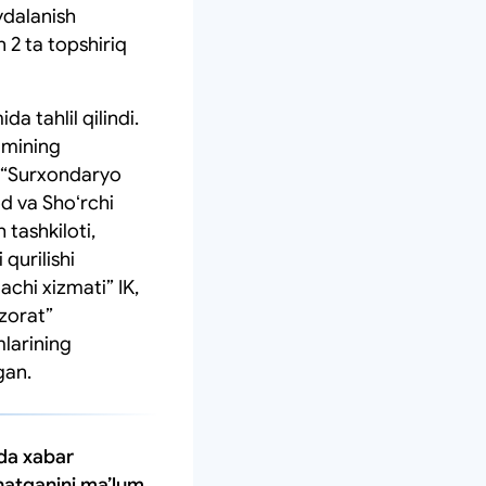
ydalanish
 2 ta topshiriq
da tahlil qilindi.
kimining
i, “Surxondaryo
d va Shoʻrchi
 tashkiloti,
qurilishi
chi xizmati” IK,
azorat”
mlarining
gan.
ida xabar
natganini maʼlum