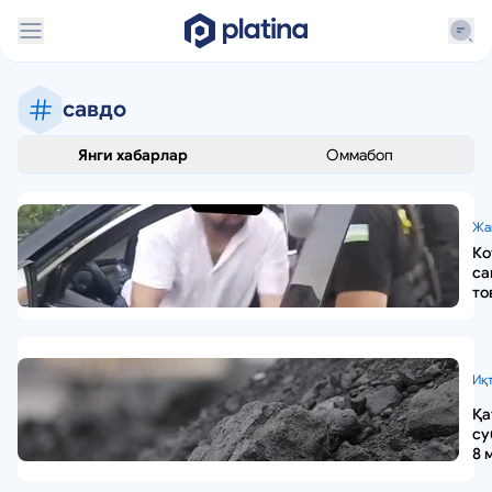
савдо
Янги хабарлар
Оммабоп
Жа
Ко
са
то
қи
ук
ол
Иқ
Қа
су
8 
сў