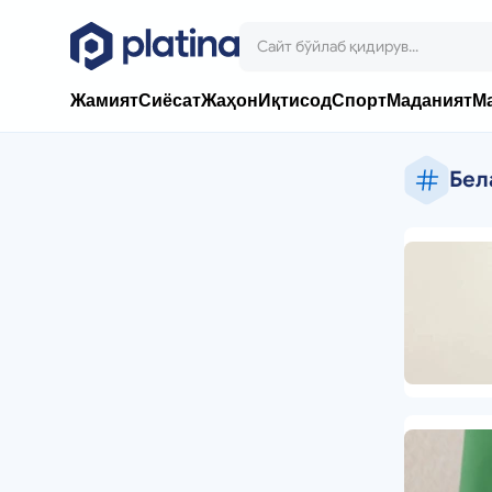
Жамият
Сиёсат
Жаҳон
Иқтисод
Спорт
Маданият
М
Бел