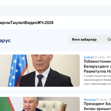
ақола
Таҳлил
Видео
ЖЧ-2026
Янги хабарлар
О
арус
Сиёсат
21 июль, 18:
Ўзбекистонни
Беларусдаги 
Раҳматулла Н
ишдан олинд
У инвестиция ва та
масалаларига бефа
учун лавозимдан о
Франция, Австрия, 
Италия, Ўмон, Индо
Малайзия ва Синга
элчиларнинг фаоли
Иқтисод
15 июль, 17
Президент Бе
етарли даражада
кўринмаётгани қай
билан эришил