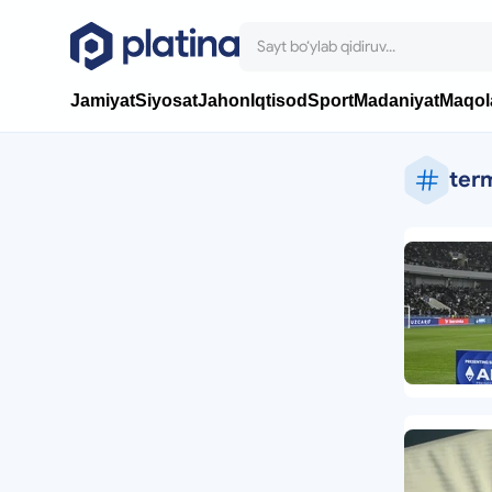
Jamiyat
Siyosat
Jahon
Iqtisod
Sport
Madaniyat
Maqol
ter