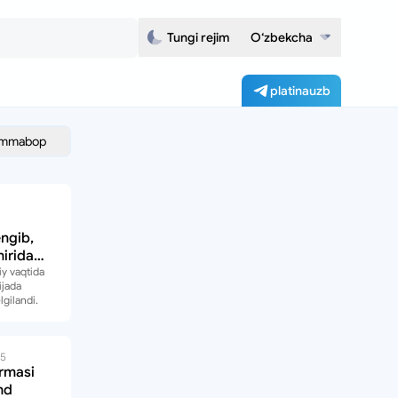
Tungi rejim
O‘zbekcha
platinauzb
mmabop
ngib,
nirida
di
y vaqtida
ijada
elgilandi.
25
rmasi
nd