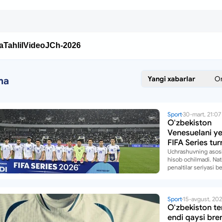
a
Tahlil
Video
JCh-2026
Yangi xabarlar
O
ma
Sport
30-mart, 21:07
Oʻzbekiston
Venesuelani ye
FIFA Series tur
gʻalaba qozon
Uchrashuvning asosi
hisob ochilmadi. Nat
penaltilar seriyasi b
Sport
15-avgust, 20
Oʻzbekiston te
endi qaysi bre