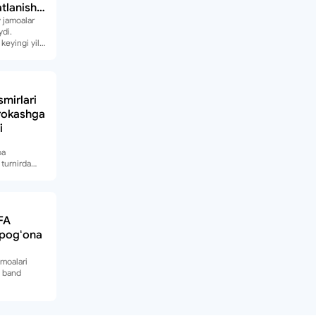
tlanishi
 jamoalar
ydi.
keyingi yil
shadi.
smirlari
rokashga
i
oa
 turnirda
FA
i pogʻona
amoalari
i band