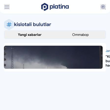
kislotali bulutlar
Yangi xabarlar
Ommabop
Jam
“Ki
bu
ha
xa
ji
as
“O