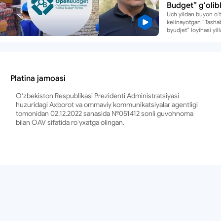
Budget” gʻolibl
uchun “kimoʻz
Uch yildan buyon oʻ
kelinayotgan “Tasha
haqida
byudjet” loyihasi yi
hududlarda aholini 
kelgan u yoki bu ma
yechimi uchun
“tepadagi”larning q
qovogʻiga qarashga 
Platina jamoasi
Oʻtgan yillarga qara
mazkur loyihaga kirit
takliflar koʻp, gʻolibl
O‘zbekiston Respublikasi Prezidenti Administratsiyasi
daʼvogarlar ham. Bu 
huzuridagi Axborot va ommaviy kommunikatsiyalar agentligi
oʻzidan raqobatni y
tomonidan 02.12.2022 sanasida №051412 sonli guvohnoma
keltirmoqda. Narxi 
bilan OAV sifatida roʻyxatga olingan.
“ovoz”lar, “Open Bu
gʻolibligi uchun “kim
ana shu raqobat sab