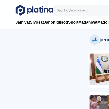
Jamiyat
Siyosat
Jahon
Iqtisod
Sport
Madaniyat
Maqol
jamo