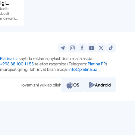
igi
ar”
tkazib
bbusli
llar davomida
qiynab
salaning
osh-
chek qoʻydi.
ganda bu yil
ilgan
ikka
Platina.uz
saytida reklama joylashtirish masalasida
esa oʻz-
+998 88 100 11 55
telefon raqamiga (Telegram:
Platina PR
)
uzaga
murojaat qiling. Tahririyat bilan aloqa:
info@platina.uz
oshayotgan
dget”
oʻzar”larga
Ilovamizni yuklab olish
iOS
Android
abmi yoki?