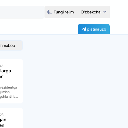
Tungi rejim
O‘zbekcha
platinauzb
mmabop
:46
larga
ar
 Prezidentga
qilmish
gohlantirish
 ham taklif
023
gan
en