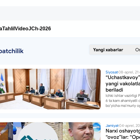
a
Tahlil
Video
JCh-2026
Yangi xabarlar
O
atchilik
Siyosat
08-aprel, 21
“Uchastkavoy”
yangi vakolatl
beriladi
Ichki ishlar vazirligi
6 ta kam ahamiyatli 
boʻyicha maʼmuriy o
tizimini joriy etishni
qilgan.
Jamiyat
04-aprel, 2
Narxi oshayot
“ovoz”lar: “Op