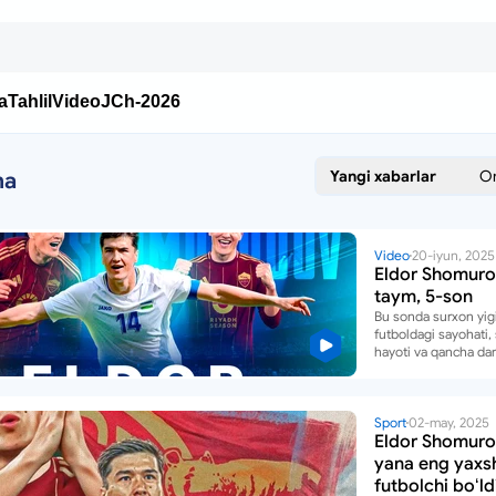
a
Tahlil
Video
JCh-2026
Yangi xabarlar
O
ma
Video
20-iyun, 2025
Eldor Shomuro
taym, 5-son
Bu sonda surxon yigi
futboldagi sayohati,
hayoti va qancha d
topishi haqida soʻz b
Sport
02-may, 2025
Eldor Shomur
yana eng yaxs
futbolchi boʻld