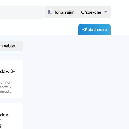
Tungi rejim
O‘zbekcha
platinauzb
mmabop
dov. 3-
tining
 shaxsiy
aromad
oradi.
odov
hi
i