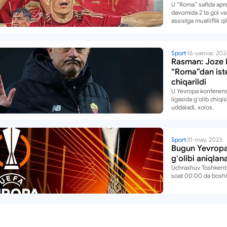
U “Roma” safida apre
davomida 2 ta gol va 
assistga mualliflik qil
Sport
16-yanvar, 202
Rasman: Joze 
“Roma”dan ist
chiqarildi
U Yevropa konferens
ligasida gʻolib chiqi
uddaladi, xolos.
Sport
31-may, 2023
Bugun Yevropa 
gʻolibi aniqlan
Uchrashuv Toshkent 
soat 00:00 da boshl