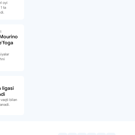
l oyi
1 ta
di.
4
Mourino
eʼfoga
iyalar
shni
ligasi
adi
vaqti bilan
anadi.