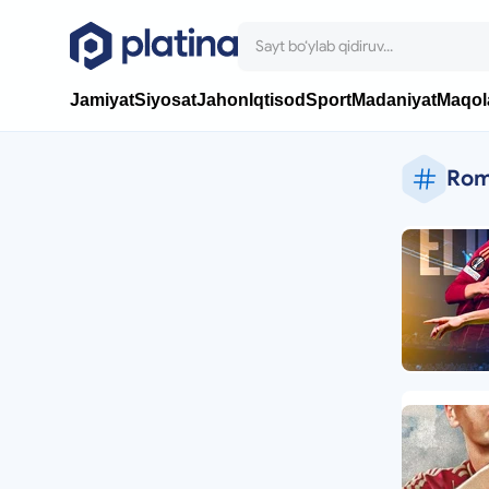
Jamiyat
Siyosat
Jahon
Iqtisod
Sport
Madaniyat
Maqol
Ro