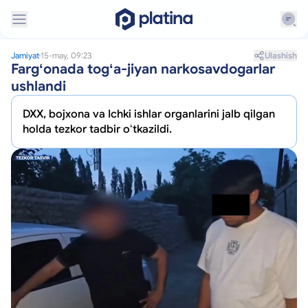
Ulashish
Jamiyat
15-may, 09:23
Fargʻonada togʻa-jiyan narkosavdogarlar
ushlandi
DXX, bojxona va Ichki ishlar organlarini jalb qilgan
holda tezkor tadbir oʻtkazildi.