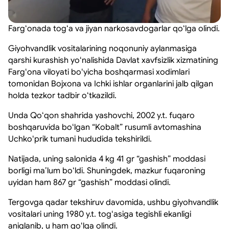
Fargʻonada togʻa va jiyan narkosavdogarlar qoʻlga olindi.
Giyohvandlik vositalarining noqonuniy aylanmasiga
qarshi kurashish yoʻnalishida Davlat xavfsizlik xizmatining
Fargʻona viloyati boʻyicha boshqarmasi xodimlari
tomonidan Bojxona va Ichki ishlar organlarini jalb qilgan
holda tezkor tadbir oʻtkazildi.
Unda Qoʻqon shahrida yashovchi, 2002 y.t. fuqaro
boshqaruvida boʻlgan “Kobalt” rusumli avtomashina
Uchkoʻprik tumani hududida tekshirildi.
Natijada, uning salonida 4 kg 41 gr “gashish” moddasi
borligi maʼlum boʻldi. Shuningdek, mazkur fuqaroning
uyidan ham 867 gr “gashish” moddasi olindi.
Tergovga qadar tekshiruv davomida, ushbu giyohvandlik
vositalari uning 1980 y.t. togʻasiga tegishli ekanligi
aniqlanib, u ham qoʻlga olindi.