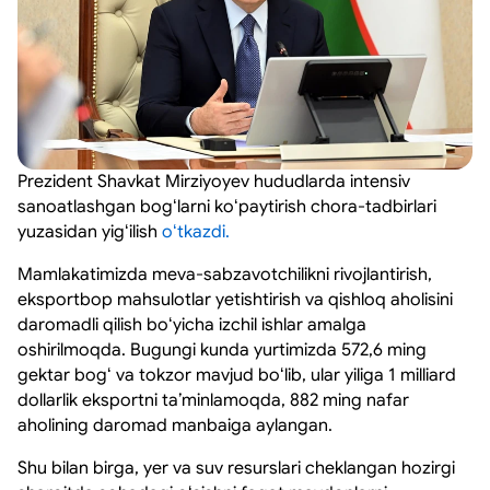
Prezident Shavkat Mirziyoyev hududlarda intensiv
sanoatlashgan bogʻlarni koʻpaytirish chora-tadbirlari
yuzasidan yigʻilish
oʻtkazdi.
Mamlakatimizda meva-sabzavotchilikni rivojlantirish,
eksportbop mahsulotlar yetishtirish va qishloq aholisini
daromadli qilish boʻyicha izchil ishlar amalga
oshirilmoqda. Bugungi kunda yurtimizda 572,6 ming
gektar bogʻ va tokzor mavjud boʻlib, ular yiliga 1 milliard
dollarlik eksportni taʼminlamoqda, 882 ming nafar
aholining daromad manbaiga aylangan.
Shu bilan birga, yer va suv resurslari cheklangan hozirgi