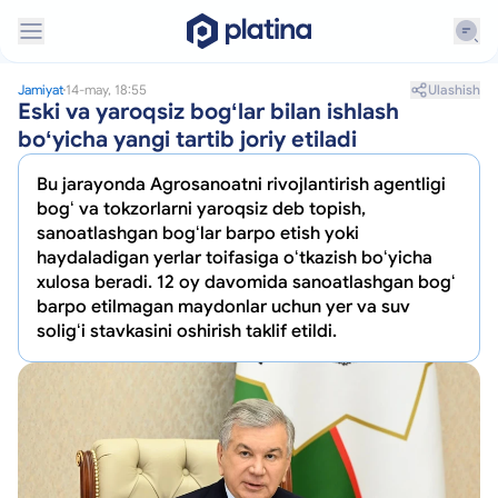
Ulashish
Jamiyat
14-may, 18:55
Eski va yaroqsiz bogʻlar bilan ishlash
boʻyicha yangi tartib joriy etiladi
Bu jarayonda Agrosanoatni rivojlantirish agentligi
bogʻ va tokzorlarni yaroqsiz deb topish,
sanoatlashgan bogʻlar barpo etish yoki
haydaladigan yerlar toifasiga oʻtkazish boʻyicha
xulosa beradi. 12 oy davomida sanoatlashgan bogʻ
barpo etilmagan maydonlar uchun yer va suv
soligʻi stavkasini oshirish taklif etildi.