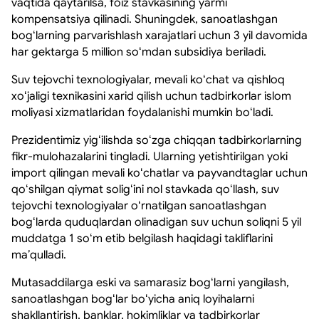
vaqtida qaytarilsa, foiz stavkasining yarmi
kompensatsiya qilinadi. Shuningdek, sanoatlashgan
bogʻlarning parvarishlash xarajatlari uchun 3 yil davomida
har gektarga 5 million soʻmdan subsidiya beriladi.
Suv tejovchi texnologiyalar, mevali koʻchat va qishloq
xoʻjaligi texnikasini xarid qilish uchun tadbirkorlar islom
moliyasi xizmatlaridan foydalanishi mumkin boʻladi.
Prezidentimiz yigʻilishda soʻzga chiqqan tadbirkorlarning
fikr-mulohazalarini tingladi. Ularning yetishtirilgan yoki
import qilingan mevali koʻchatlar va payvandtaglar uchun
qoʻshilgan qiymat soligʻini nol stavkada qoʻllash, suv
tejovchi texnologiyalar oʻrnatilgan sanoatlashgan
bogʻlarda quduqlardan olinadigan suv uchun soliqni 5 yil
muddatga 1 soʻm etib belgilash haqidagi takliflarini
maʼqulladi.
Mutasaddilarga eski va samarasiz bogʻlarni yangilash,
sanoatlashgan bogʻlar boʻyicha aniq loyihalarni
shakllantirish, banklar, hokimliklar va tadbirkorlar