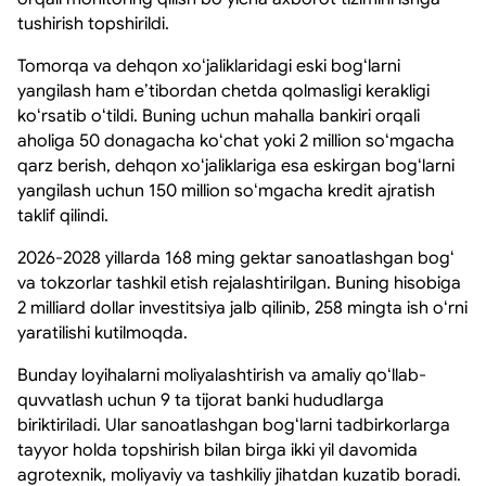
tushirish topshirildi.
Tomorqa va dehqon xoʻjaliklaridagi eski bogʻlarni
yangilash ham eʼtibordan chetda qolmasligi kerakligi
koʻrsatib oʻtildi. Buning uchun mahalla bankiri orqali
aholiga 50 donagacha koʻchat yoki 2 million soʻmgacha
qarz berish, dehqon xoʻjaliklariga esa eskirgan bogʻlarni
yangilash uchun 150 million soʻmgacha kredit ajratish
taklif qilindi.
2026-2028 yillarda 168 ming gektar sanoatlashgan bogʻ
va tokzorlar tashkil etish rejalashtirilgan. Buning hisobiga
2 milliard dollar investitsiya jalb qilinib, 258 mingta ish oʻrni
yaratilishi kutilmoqda.
Bunday loyihalarni moliyalashtirish va amaliy qoʻllab-
quvvatlash uchun 9 ta tijorat banki hududlarga
biriktiriladi. Ular sanoatlashgan bogʻlarni tadbirkorlarga
tayyor holda topshirish bilan birga ikki yil davomida
agrotexnik, moliyaviy va tashkiliy jihatdan kuzatib boradi.