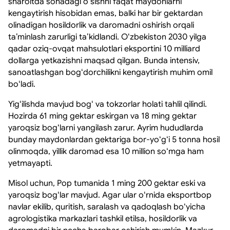
sharoitda sohadagi oʻsishni faqat maydonlarni
kengaytirish hisobidan emas, balki har bir gektardan
olinadigan hosildorlik va daromadni oshirish orqali
taʼminlash zarurligi taʼkidlandi. Oʻzbekiston 2030 yilga
qadar oziq-ovqat mahsulotlari eksportini 10 milliard
dollarga yetkazishni maqsad qilgan. Bunda intensiv,
sanoatlashgan bogʻdorchilikni kengaytirish muhim omil
boʻladi.
Yigʻilishda mavjud bogʻ va tokzorlar holati tahlil qilindi.
Hozirda 61 ming gektar eskirgan va 18 ming gektar
yaroqsiz bogʻlarni yangilash zarur. Ayrim hududlarda
bunday maydonlardan gektariga bor-yoʻgʻi 5 tonna hosil
olinmoqda, yillik daromad esa 10 million soʻmga ham
yetmayapti.
Misol uchun, Pop tumanida 1 ming 200 gektar eski va
yaroqsiz bogʻlar mavjud. Agar ular oʻrnida eksportbop
navlar ekilib, quritish, saralash va qadoqlash boʻyicha
agrologistika markazlari tashkil etilsa, hosildorlik va