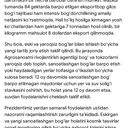
daromadni bir necha barobar oshirish mumkin. Mazkur
tumanda 84 gektarda barpo etilgan eksportbop gilos
bogʻi tajribasi ham intensiv bogʻdorchilikning amaliy
natijasini koʻrsatmoqda. Hali toʻliq hosilga kirmagan yosh
koʻchatlardan ham gektariga 7 tonnadan hosil olinib, bir
kilogramm mahsulot 8 dollardan eksport qilinmoqda.
Shu bois, eski va yaroqsiz bogʻlar bilan ishlash boʻyicha
yangi tartib joriy etish taklif qilindi. Bu jarayonda
Agrosanoatni rivojlantirish agentligi bogʻ va tokzorlarni
yaroqsiz deb topish, sanoatlashgan bogʻlar barpo etish
yoki haydaladigan yerlar toifasiga oʻtkazish boʻyicha
xulosa beradi. 12 oy davomida sanoatlashgan bogʻ
barpo etilmagan maydonlar uchun yer va suv soligʻi
stavkasini oshirish, bu holat yana 12 oy davom etsa,
suvdan foydalanishni cheklash taklif etildi.
Prezidentimiz yerdan samarali foydalanish ustidan
nazoratni raqamlashtirish zarurligini taʼkidladi. Eskirgan
va yangi sanoatlashgan bogʻlar holatini kosmik tasvirlar
orqali monitoring qilish boʻyicha axborot tizimini ishga