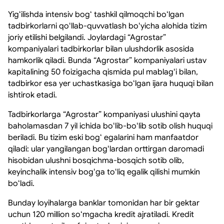
Yigʻilishda intensiv bogʻ tashkil qilmoqchi boʻlgan
tadbirkorlarni qoʻllab-quvvatlash boʻyicha alohida tizim
joriy etilishi belgilandi. Joylardagi “Agrostar”
kompaniyalari tadbirkorlar bilan ulushdorlik asosida
hamkorlik qiladi. Bunda “Agrostar” kompaniyalari ustav
kapitalining 50 foizigacha qismida pul mablagʻi bilan,
tadbirkor esa yer uchastkasiga boʻlgan ijara huquqi bilan
ishtirok etadi.
Tadbirkorlarga “Agrostar” kompaniyasi ulushini qayta
baholamasdan 7 yil ichida boʻlib-boʻlib sotib olish huquqi
beriladi. Bu tizim eski bogʻ egalarini ham manfaatdor
qiladi: ular yangilangan bogʻlardan orttirgan daromadi
hisobidan ulushni bosqichma-bosqich sotib olib,
keyinchalik intensiv bogʻga toʻliq egalik qilishi mumkin
boʻladi.
Bunday loyihalarga banklar tomonidan har bir gektar
uchun 120 million soʻmgacha kredit ajratiladi. Kredit