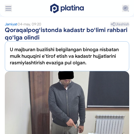
Ulashish
Jamiyat
04-may, 09:20
Qoraqalpogʻistonda kadastr boʻlimi rahbari
qoʻlga olindi
U majburan buzilishi belgilangan binoga nisbatan
mulk huquqini eʼtirof etish va kadastr hujjatlarini
rasmiylashtirish evaziga pul olgan.