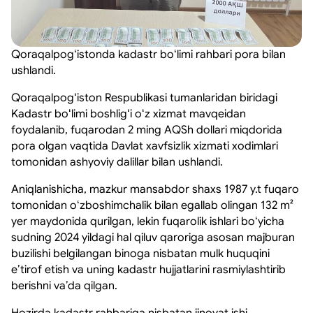
Qoraqalpogʻistonda kadastr boʻlimi rahbari pora bilan
ushlandi.
Qoraqalpogʻiston Respublikasi tumanlaridan biridagi
Kadastr boʻlimi boshligʻi oʻz xizmat mavqeidan
foydalanib, fuqarodan 2 ming AQSh dollari miqdorida
pora olgan vaqtida Davlat xavfsizlik xizmati xodimlari
tomonidan ashyoviy dalillar bilan ushlandi.
Aniqlanishicha, mazkur mansabdor shaxs 1987 y.t fuqaro
tomonidan oʻzboshimchalik bilan egallab olingan 132 m²
yer maydonida qurilgan, lekin fuqarolik ishlari boʻyicha
sudning 2024 yildagi hal qiluv qaroriga asosan majburan
buzilishi belgilangan binoga nisbatan mulk huquqini
eʼtirof etish va uning kadastr hujjatlarini rasmiylashtirib
berishni vaʼda qilgan.
Hozirda kadastr rahbariga nisbatan jinoyat ishi