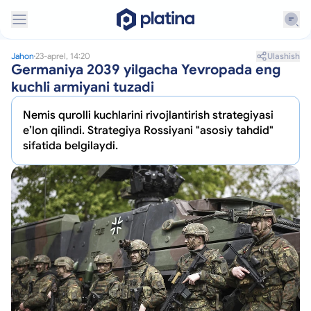
Ulashish
Jahon
23-aprel, 14:20
Germaniya 2039 yilgacha Yevropada eng
kuchli armiyani tuzadi
Nemis qurolli kuchlarini rivojlantirish strategiyasi
eʼlon qilindi. Strategiya Rossiyani "asosiy tahdid"
sifatida belgilaydi.