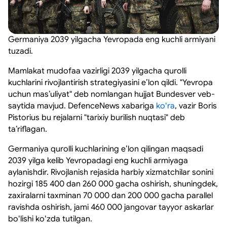
Germaniya 2039 yilgacha Yevropada eng kuchli armiyani
tuzadi.
Mamlakat mudofaa vazirligi 2039 yilgacha qurolli
kuchlarini rivojlantirish strategiyasini eʼlon qildi. "Yevropa
uchun masʼuliyat" deb nomlangan hujjat Bundesver veb-
saytida mavjud. DefenceNews xabariga
koʻra
, vazir Boris
Pistorius bu rejalarni "tarixiy burilish nuqtasi" deb
taʼriflagan.
Germaniya qurolli kuchlarining eʼlon qilingan maqsadi
2039 yilga kelib Yevropadagi eng kuchli armiyaga
aylanishdir. Rivojlanish rejasida harbiy xizmatchilar sonini
hozirgi 185 400 dan 260 000 gacha oshirish, shuningdek,
zaxiralarni taxminan 70 000 dan 200 000 gacha parallel
ravishda oshirish, jami 460 000 jangovar tayyor askarlar
boʻlishi koʻzda tutilgan.