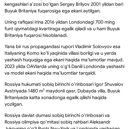
kengashlari aʼzosi boʻlgan Sergey Brilyov 2001 yildan beri
Buyuk Britaniya fuqarosiga ega ekani aytilgan.
Uning rafiqasi Irina 2016 yildan Londondagi 700 ming
funt qiymatdagi kvartiraga egalik qiladi va u ham Buyuk
Britaniya fuqarosi hisoblanadi.
Yana bir rus propagandasi rupori Vladimir Solovyov esa
Italiyaning Komo koʻli yaqinida villasi borligi va u yerda
yashash huquqiga ega ekani haqida maʼlumotlar mavjud.
2023 yilda OAVlarda uning oʻgʻli Daniil Londonda yashashi
va model ekani haqida maʼluomtlar tarqaldi.
Rossiya hukumati sobiq birinchi oʻrinbosari Igor Shuvalov
Avstriyada 1480 m² maydonli qasr, Dubayda villa, Buyuk
Britaniyada katta xonadonga egalik qilishi haqida
yozilgan.
Rossiya davlat dumasi sobiq birinchi oʻrinbosari va
Rossiya olimpiya qoʻmitasi sobiq rahbari Aleksandr
Jukovning oʻgʻli Pyotr Nyu-York va Londonda yashagan.