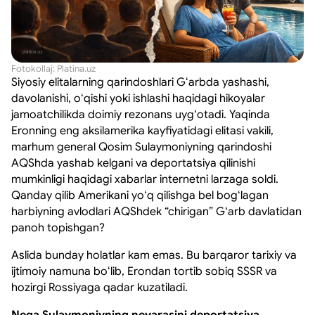
Fotokollaj: Platina.uz
Siyosiy elitalarning qarindoshlari Gʻarbda yashashi,
davolanishi, oʻqishi yoki ishlashi haqidagi hikoyalar
jamoatchilikda doimiy rezonans uygʻotadi. Yaqinda
Eronning eng aksilamerika kayfiyatidagi elitasi vakili,
marhum general Qosim Sulaymoniyning qarindoshi
AQShda yashab kelgani va deportatsiya qilinishi
mumkinligi haqidagi xabarlar internetni larzaga soldi.
Qanday qilib Amerikani yoʻq qilishga bel bogʻlagan
harbiyning avlodlari AQShdek “chirigan” Gʻarb davlatidan
panoh topishgan?
Aslida bunday holatlar kam emas. Bu barqaror tarixiy va
ijtimoiy namuna boʻlib, Erondan tortib sobiq SSSR va
hozirgi Rossiyaga qadar kuzatiladi.
Nega Sulaymoniyning nevarasini deportatsiya