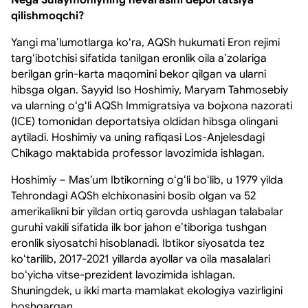
qilishmoqchi?
Yangi maʼlumotlarga koʻra, AQSh hukumati Eron rejimi
targʻibotchisi sifatida tanilgan eronlik oila aʼzolariga
berilgan grin-karta maqomini bekor qilgan va ularni
hibsga olgan. Sayyid Iso Hoshimiy, Maryam Tahmosebiy
va ularning oʻgʻli AQSh Immigratsiya va bojxona nazorati
(ICE) tomonidan deportatsiya oldidan hibsga olingani
aytiladi. Hoshimiy va uning rafiqasi Los-Anjelesdagi
Chikago maktabida professor lavozimida ishlagan.
Hoshimiy – Masʼum Ibtikorning oʻgʻli boʻlib, u 1979 yilda
Tehrondagi AQSh elchixonasini bosib olgan va 52
amerikalikni bir yildan ortiq garovda ushlagan talabalar
guruhi vakili sifatida ilk bor jahon eʼtiboriga tushgan
eronlik siyosatchi hisoblanadi. Ibtikor siyosatda tez
koʻtarilib, 2017-2021 yillarda ayollar va oila masalalari
boʻyicha vitse-prezident lavozimida ishlagan.
Shuningdek, u ikki marta mamlakat ekologiya vazirligini
boshqargan.