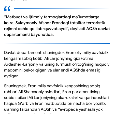
“Matbuot va ijtimoiy tarmoqlardagi maʼlumotlarga
koʻra, Sulaymoniy Afshor Erondagi totalitar terroristik
rejimni ochiq qoʻllab-quvvatlaydi”, deyiladi AQSh davlat
departamenti bayonotida.
Davlat departamenti shuningdek Eron oliy milliy xavfsizlik
kengashi sobiq kotibi Ali Larijoniyning qizi Fotima
Ardasher-Larijoniy va uning turmush oʻrtogʻining huquqiy
maqomini bekor qilgan va ular endi AQShda emasligi
aytilgan.
Shuningdek, Eron milliy xavfsizlik kengashining sobiq
rahbari Ali Shamxoniy avlodlari, Eron parlamentining
sobiq spikeri Ali Larijoniyning aka-ukalari va qarindoshlari
haqida Gʻarb va Eron matbuotida bir necha bor yozilib,
ularning farzandlari AQSh va Yevropada yashashi yoki