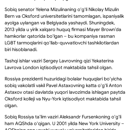
Sobiq senator Yelena Mizulinaning oʻgʻli Nikolay Mizulin
Bern va Oksford universitetlarini tamomlagan, ispaniyalik
ayolga uylangan va Belgiyada yashaydi. Shuningdek,
2013 yilda u yirik xalqaro huquq firmasi Mayer Brown’da
hamkorlar qatorida boʻlgan – bu kompaniya rasman
LGBT tarmoqlarini qoʻllab-quvvatlovchi tashkilotlardan
biri hisoblanadi.
Tashqi ishlar vaziri Sergey Lavrovning qizi Yekaterina
Lavrova London iqtisodiyot maktabida tahsil olgan.
Rossiya prezidenti huzuridagi bolalar huquqlari boʻyicha
sobiq vakolatli vakil Pavel Astaxovning katta oʻgʻli Anton
Astaxov otasi davlatda yuqori lavozimda ishlagan paytda
Oksford kolleji va Nyu-York iqtisodiyot maktabida tahsil
olgan.
Sobiq Rossiya taʼlim vaziri Aleksandr Fursenkoning oʻgʻli
ham AQShda oʻqigan. U 2001 yilda New York University –