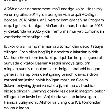
AQSh davlat departamenti maʼlumotiga koʻra, Hoshimiy
va uning oilasi 2014 yilda berilgan viza orqali AQShga
borgan. 2016 yilda ular Diversity Immigrant Visa Program
orqali grin-karta olgan. Maʼlumot uchun, bu dastur 2015
yil dekabrida va 2025 yilda Tramp maʼmuriyati tomonidan
vaqtincha toʻxtatilgan edi.
Ibtikor oilasi Tramp maʼmuriyati tomonidan deportatsiya
qilingan, Eron bilan bogʻliq bir nechta oilalardan biridir.
Marhum Eron islom inqilobi qoʻriqchilari korpusi generali,
Suriyada diktator Bashar Asadni himoya qilib, oʻn
minglab sunniy musulmonlar oʻlimiga sababchi boʻlgan
general, Tramp prezidentligining birinchi davrida dron
zarbasi natijasida halok boʻlgan marhum Qosim
Sulaymoniyning jiyani va nabira jiyani shu oy boshida
hibsga olingan. Ularning doimiy rezidentlik maqomi bekor
qilinganidan keyin Los-Anjelesda yashab kelayotgan
Hamida Sulaymoniy Afshor va uning qizi ICE tomonidan
qoʻlga olingan.