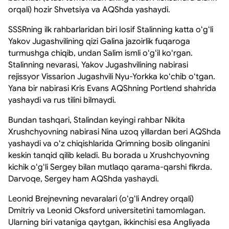
orqali) hozir Shvetsiya va AQShda yashaydi.
SSSRning ilk rahbarlaridan biri Iosif Stalinning katta oʻgʻli
Yakov Jugashvilining qizi Galina jazoirlik fuqaroga
turmushga chiqib, undan Salim ismli oʻgʻil koʻrgan.
Stalinning nevarasi, Yakov Jugashvilining nabirasi
rejissyor Vissarion Jugashvili Nyu-Yorkka koʻchib oʻtgan.
Yana bir nabirasi Kris Evans AQShning Portlend shahrida
yashaydi va rus tilini bilmaydi.
Bundan tashqari, Stalindan keyingi rahbar Nikita
Xrushchyovning nabirasi Nina uzoq yillardan beri AQShda
yashaydi va oʻz chiqishlarida Qrimning bosib olinganini
keskin tanqid qilib keladi. Bu borada u Xrushchyovning
kichik oʻgʻli Sergey bilan mutlaqo qarama-qarshi fikrda.
Darvoqe, Sergey ham AQShda yashaydi.
Leonid Brejnevning nevaralari (oʻgʻli Andrey orqali)
Dmitriy va Leonid Oksford universitetini tamomlagan.
Ularning biri vataniga qaytgan, ikkinchisi esa Angliyada