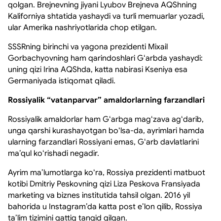
qolgan. Brejnevning jiyani Lyubov Brejneva AQShning
Kaliforniya shtatida yashaydi va turli memuarlar yozadi,
ular Amerika nashriyotlarida chop etilgan.
SSSRning birinchi va yagona prezidenti Mixail
Gorbachyovning ham qarindoshlari Gʻarbda yashaydi:
uning qizi Irina AQShda, katta nabirasi Kseniya esa
Germaniyada istiqomat qiladi.
Rossiyalik “vatanparvar” amaldorlarning farzandlari
Rossiyalik amaldorlar ham Gʻarbga magʻzava agʻdarib,
unga qarshi kurashayotgan boʻlsa-da, ayrimlari hamda
ularning farzandlari Rossiyani emas, Gʻarb davlatlarini
maʼqul koʻrishadi negadir.
Ayrim maʼlumotlarga koʻra, Rossiya prezidenti matbuot
kotibi Dmitriy Peskovning qizi Liza Peskova Fransiyada
marketing va biznes institutida tahsil olgan. 2016 yil
bahorida u Instagram’da katta post eʼlon qilib, Rossiya
taʼlim tizimini qattiq tanqid qilgan.