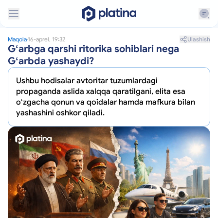
Ulashish
Maqola
16-aprel, 19:32
Gʻarbga qarshi ritorika sohiblari nega
Gʻarbda yashaydi?
Ushbu hodisalar avtoritar tuzumlardagi
propaganda aslida xalqqa qaratilgani, elita esa
oʻzgacha qonun va qoidalar hamda mafkura bilan
yashashini oshkor qiladi.