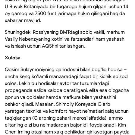
U Buyuk Britaniyada bir fuqaroga hujum qilgani uchun 14
oy qamoq va 7500 funt jarimaga hukm qilingani haqida
xabarlar mavjud.
Shuningdek, Rossiyaning BMTdagi sobiq vakili, marhum
Vasiliy Nebenzyaning xotini va farzandlari ham yashash
va ishlash uchun AQShni tanlashgan.
Xulosa
Qosim Sulaymoniyning qarindoshi bilan bogʻliq hodisa –
ancha keng koʻlamli manzaradagi faqat bir kichik epizod
xolos. Lekin bu hodisalar avtoritar tuzumlardagi
propaganda aslida xalqqa qaratilgani, elita esa oʻzgacha
qonun va qoidalar hamda mafkura bilan yashashini
oshkor qiladi. Masalan, Shimoliy Koreyada Gʻarb
yaratgan texnika va komfort hayot neʼmatlari xalq uchun
taqiqlangan (Gʻarbning zaharli merosi sifatida), ammo
elitaning oʻzi bu neʼmatlardan bajonidil foydalanadi. Kim
Chen Irning otasi ham xalq ochlikdan qirilayotgan paytda