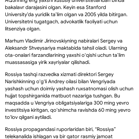
AQShning eng yaxshi xususiy universitetlaridan birida
bakalavr darajasini olgan. Keyin esa Stanford
University’da yuridik taʼlim olgan va 2005 yilda bitirgan.
Universitetni tugatgach, advokatlik faoliyati uchun
litsenziya olgan.
Marhum Vladimir Jirinovskiyning nabiralari Sergey va
Aleksandr Shveysariya maktabida tahsil oladi. Ularning
ota-onalari farzandlarining yaxshi oʻqishi uchun taʼlim
muassasasiga yirik xayriyalar qilishadi.
Rossiya tashqi razvedka xizmati direktori Sergey
Narishkinning oʻgʻli Andrey oilasi bilan Vengriyada
yashash uchun doimiy yashash ruxsatnomasi olish uchun
hujjat topshirganida matbuot nazariga tushgan. Bu
maqsadda u Vengriya obligatsiyalariga 300 ming yevro
investitsiya kiritgan, qoʻshimcha ravishda 60 ming yevro
toʻlov qilgani aytiladi.
Rossiya propagandasi ruporlaridan biri, “Rossiya”
telekanalida ishlagan va bir qator rasmiy jamoat