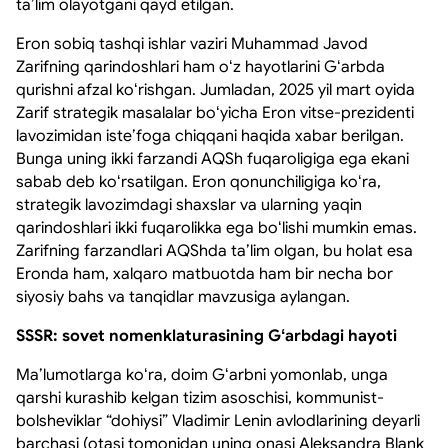
taʼlim olayotgani qayd etilgan.
Eron sobiq tashqi ishlar vaziri Muhammad Javod
Zarifning qarindoshlari ham oʻz hayotlarini Gʻarbda
qurishni afzal koʻrishgan. Jumladan, 2025 yil mart oyida
Zarif strategik masalalar boʻyicha Eron vitse-prezidenti
lavozimidan isteʼfoga chiqqani haqida xabar berilgan.
Bunga uning ikki farzandi AQSh fuqaroligiga ega ekani
sabab deb koʻrsatilgan. Eron qonunchiligiga koʻra,
strategik lavozimdagi shaxslar va ularning yaqin
qarindoshlari ikki fuqarolikka ega boʻlishi mumkin emas.
Zarifning farzandlari AQShda taʼlim olgan, bu holat esa
Eronda ham, xalqaro matbuotda ham bir necha bor
siyosiy bahs va tanqidlar mavzusiga aylangan.
SSSR: sovet nomenklaturasining Gʻarbdagi hayoti
Maʼlumotlarga koʻra, doim Gʻarbni yomonlab, unga
qarshi kurashib kelgan tizim asoschisi, kommunist-
bolsheviklar “dohiysi” Vladimir Lenin avlodlarining deyarli
barchasi (otasi tomonidan uning onasi Aleksandra Blank