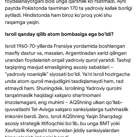
foydalanayotgani bois unga qarshilik koʻrsatmadi. Ayni
paytda Pokistonda taxminan 170 ta yadroviy kallak borligi
aytiladi. Hindistonda ham biroz koʻproq yoki shu
raqamga yaqin.
Isroil qanday qilib atom bombasiga ega boʻldi?
Isroil 1960-70-yillarda Fransiya yordamida boshlangan
maxfiy dastur va, masalan, Argentinadan xarid qilingan
urandan foydalanish orqali yadroviy qurol yaratdi. Tashqi
taqiqning mavjud emasligining asosiy sabablari –
“yadroviy noaniqlik” siyosati boʻldi. Yaʼni Isroil hozirgacha
unda atom quroli mavjudligini tasdiqlamaydi ham, rad
etmaydi ham. Shuningdek, Isroilning Yadroviy qurolni
tarqatmaslik haqidagi xalqaro shartnomani
imzolamagani, eng muhimi – AQShning ulkan qoʻllab-
quvvatlashi Tel-Avivga xalqaro sanksiyalarga tushmaslik
imkonini berdi. Zero, Isroil AQShning Yaqin Sharqdagi
asosiy strategik ittifoqchisi boʻlib, bu unga BMT yoki
Xavfsizlik Kengashi tomonidan jiddiy sanksiyalardan