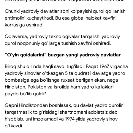
Chunki yadroviy davlatlar soni koʻpayishi qurol qoʻllanish
ehtimolini kuchaytiradi. Bu esa global halokat xavfini
karrasiga oshiradi.
Qolaversa, yadroviy texnologiyalar tarqalishi yadroviy
qurol noqonuniy qoʻllarga tushish xavfini oshiradi.
“Oʻyin qoidalarini” buzgan yangi yadroviy davlatlar
Biroq shu oʻrinda haqli savol tugʻiladi. Faqat 1967 yilgacha
yadroviy sinovlar oʻtkazgan 5 ta qudratli davlatga yadro
bombasiga ega boʻlishga ruxsat berilgan ekan, nega
Hindiston, Pokiston va Isroilda ham yadro kallaklari
paydo boʻlib qoldi?
Gapni Hindistondan boshlasak, bu davlat yadro qurolini
tarqatmaslik toʻgʻrisidagi shartnomani adolatsiz deb
hisoblab, uni imzolamadi va 1974 yilda yadroviy sinov
oʻtkazdi.