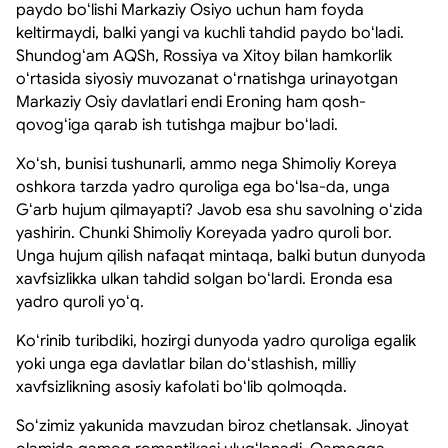
paydo boʻlishi Markaziy Osiyo uchun ham foyda
keltirmaydi, balki yangi va kuchli tahdid paydo boʻladi.
Shundogʻam AQSh, Rossiya va Xitoy bilan hamkorlik
oʻrtasida siyosiy muvozanat oʻrnatishga urinayotgan
Markaziy Osiy davlatlari endi Eroning ham qosh-
qovogʻiga qarab ish tutishga majbur boʻladi.
Xoʻsh, bunisi tushunarli, ammo nega Shimoliy Koreya
oshkora tarzda yadro quroliga ega boʻlsa-da, unga
Gʻarb hujum qilmayapti? Javob esa shu savolning oʻzida
yashirin. Chunki Shimoliy Koreyada yadro quroli bor.
Unga hujum qilish nafaqat mintaqa, balki butun dunyoda
xavfsizlikka ulkan tahdid solgan boʻlardi. Eronda esa
yadro quroli yoʻq.
Koʻrinib turibdiki, hozirgi dunyoda yadro quroliga egalik
yoki unga ega davlatlar bilan doʻstlashish, milliy
xavfsizlikning asosiy kafolati boʻlib qolmoqda.
Soʻzimiz yakunida mavzudan biroz chetlansak. Jinoyat