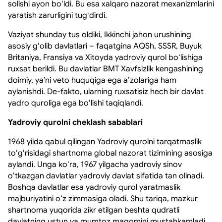
solishi ayon boʻldi. Bu esa xalqaro nazorat mexanizmlarini
yaratish zarurligini tugʻdirdi.
Vaziyat shunday tus oldiki, Ikkinchi jahon urushining
asosiy gʻolib davlatlari – faqatgina AQSh, SSSR, Buyuk
Britaniya, Fransiya va Xitoyda yadroviy qurol boʻlishiga
ruxsat berildi. Bu davlatlar BMT Xavfsizlik kengashining
doimiy, yaʼni veto huquqiga ega aʼzolariga ham
aylanishdi. De-fakto, ularning ruxsatisiz hech bir davlat
yadro quroliga ega boʻlishi taqiqlandi.
Yadroviy qurolni cheklash sabablari
1968 yilda qabul qilingan Yadroviy qurolni tarqatmaslik
toʻgʻrisidagi shartnoma global nazorat tizimining asosiga
aylandi. Unga koʻra, 1967 yilgacha yadroviy sinov
oʻtkazgan davlatlar yadroviy davlat sifatida tan olinadi.
Boshqa davlatlar esa yadroviy qurol yaratmaslik
majburiyatini oʻz zimmasiga oladi. Shu tariqa, mazkur
shartnoma yuqorida zikr etilgan beshta qudratli
davlatning ustun va mumtoz maqomini mustahkamladi.