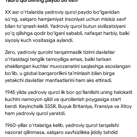
Yadro qurolining paydo boʻlishi
XX asr oʻrtalarida yadroviy qurol paydo boʻlganidan
soʻng, xalqaro hamjamiyat insoniyat uchun mislsiz xavf
bilan toʻqnash keldi. Yadroviy qurol butun sivilizatsiyani
yoʻq qilishga qodir boʻlgani sababli, nafaqat harbiy, balki
siyosiy kuch vositasiga aylandi.
Zero, yadroviy qurolni tarqatmaslik tizimi davlatlar
oʻrtasidagi tenglik tamoyiliga emas, balki tarixan
shakllangan kuchlar muvozanatini saqlashga asoslangan
boʻlib, u global barqarorlikni taʼminlash bilan birga
yetakchi davlatlar manfaatlarini ham aks ettiradi.
1945 yilda yadroviy qurol ilk bor qoʻllanilishi uning halokatli
kuchini namoyon qildi va qurollanish poygasiga start
berdi. Keyinchalik SSSR, Buyuk Britaniya, Fransiya va Xitoy
ham yadroviy qurol yaratdi.
1960-yillar oʻrtalariga kelib, yadroviy qurol tarqalishi
nazorat qilinmasa, xalqaro xavfsizlikka jiddiy tahdid