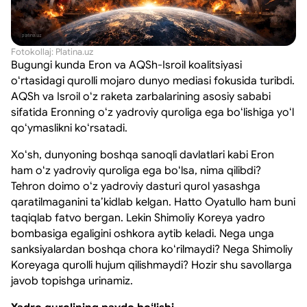
Fotokollaj: Platina.uz
Bugungi kunda Eron va AQSh-Isroil koalitsiyasi
oʻrtasidagi qurolli mojaro dunyo mediasi fokusida turibdi.
AQSh va Isroil oʻz raketa zarbalarining asosiy sababi
sifatida Eronning oʻz yadroviy quroliga ega boʻlishiga yoʻl
qoʻymaslikni koʻrsatadi.
Xoʻsh, dunyoning boshqa sanoqli davlatlari kabi Eron
ham oʻz yadroviy quroliga ega boʻlsa, nima qilibdi?
Tehron doimo oʻz yadroviy dasturi qurol yasashga
qaratilmaganini taʼkidlab kelgan. Hatto Oyatullo ham buni
taqiqlab fatvo bergan. Lekin Shimoliy Koreya yadro
bombasiga egaligini oshkora aytib keladi. Nega unga
sanksiyalardan boshqa chora koʻrilmaydi? Nega Shimoliy
Koreyaga qurolli hujum qilishmaydi? Hozir shu savollarga
javob topishga urinamiz.