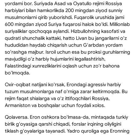
yordami bor. Suriyada Asad va Oyatullo rejimi Rossiya
harbiylari bilan hamkorlikda 200 mingdan ziyod sunniy
musulmonlarni qirib yuborishdi. Fuqarolik urushida jami
600 mingdan ziyod Suriya fuqarosi halok boʻldi. Millionlab
suriyaliklar qochoqqa aylandi. Hizbullohning kasofati va
qudrati shunchalik kattaki, hatto Livan bu jangarilarni oʻz
hududidan haydab chiqarish uchun Gʻarbdan yordam
soʻrashga majbur. Isroil uchun esa bu proksi guruhlarning
mavjudligi oʻz harbiy hujumlarini legallashtirish,
Falastindagi xunrezliklarini oqlash uchun zoʻr bahona
boʻlmoqda.
Oxir-oqibat natijani koʻrsak, Erondagi agressiv harbiy
tuzum musulmonlarga naf oʻrniga zarar keltirmoqda. Bu
rejim faqat shialarga va oʻz ittifoqchilari Rossiya,
Armaniston va boshqalar uchun foydali xolos.
Qolaversa. Eron oshkora boʻlmasa-da, mintaqada turkiy
birlik gʻoyasiga qarshi chiqadi, forslar irqining oliyligini
tiklash gʻoyalariga tayanadi. Yadro quroliga ega Eronning