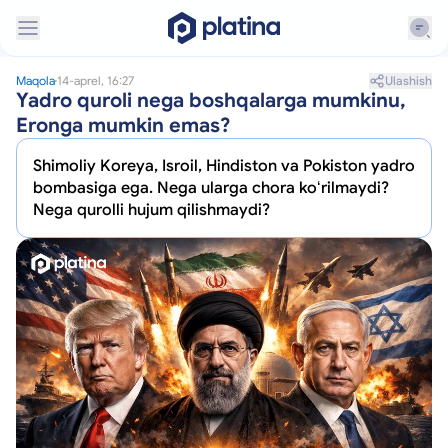
Ulashish
Maqola
14-aprel, 16:27
Yadro quroli nega boshqalarga mumkinu,
Eronga mumkin emas?
Shimoliy Koreya, Isroil, Hindiston va Pokiston yadro
bombasiga ega. Nega ularga chora koʻrilmaydi?
Nega qurolli hujum qilishmaydi?