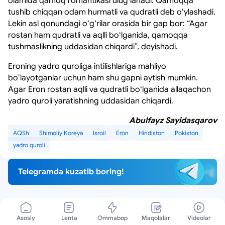
olamida qamoq romantikasi ulugʻlanadi. Qamoqqa
tushib chiqqan odam hurmatli va qudratli deb oʻylashadi.
Lekin asl qonundagi oʻgʻrilar orasida bir gap bor: “Agar
rostan ham qudratli va aqlli boʻlganida, qamoqqa
tushmaslikning uddasidan chiqardi”, deyishadi.
Eroning yadro quroliga intilishlariga mahliyo
boʻlayotganlar uchun ham shu gapni aytish mumkin.
Agar Eron rostan aqlli va qudratli boʻlganida allaqachon
yadro quroli yaratishning uddasidan chiqardi.
Abulfayz Sayidasqarov
AQSh
Shimoliy Koreya
Isroil
Eron
Hindiston
Pokiston
yadro quroli
Telegramda kuzatib boring!
Asosiy
Lenta
Ommabop
Maqolalar
Videolar