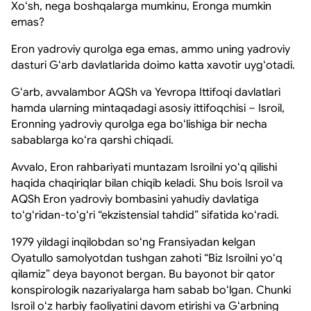
Xoʻsh, nega boshqalarga mumkinu, Eronga mumkin
emas?
Eron yadroviy qurolga ega emas, ammo uning yadroviy
dasturi Gʻarb davlatlarida doimo katta xavotir uygʻotadi.
Gʻarb, avvalambor AQSh va Yevropa Ittifoqi davlatlari
hamda ularning mintaqadagi asosiy ittifoqchisi – Isroil,
Eronning yadroviy qurolga ega boʻlishiga bir necha
sabablarga koʻra qarshi chiqadi.
Avvalo, Eron rahbariyati muntazam Isroilni yoʻq qilishi
haqida chaqiriqlar bilan chiqib keladi. Shu bois Isroil va
AQSh Eron yadroviy bombasini yahudiy davlatiga
toʻgʻridan-toʻgʻri “ekzistensial tahdid” sifatida koʻradi.
1979 yildagi inqilobdan soʻng Fransiyadan kelgan
Oyatullo samolyotdan tushgan zahoti “Biz Isroilni yoʻq
qilamiz” deya bayonot bergan. Bu bayonot bir qator
konspirologik nazariyalarga ham sabab boʻlgan. Chunki
Isroil oʻz harbiy faoliyatini davom etirishi va Gʻarbning