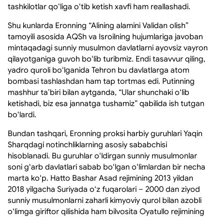
tashkilotlar qoʻliga oʻtib ketish xavfi ham reallashadi.
Shu kunlarda Eronning “Alining alamini Validan olish”
tamoyili asosida AQSh va Isroilning hujumlariga javoban
mintaqadagi sunniy musulmon davlatlarni ayovsiz vayron
qilayotganiga guvoh boʻlib turibmiz. Endi tasavvur qiling,
yadro quroli boʻlganida Tehron bu davlatlarga atom
bombasi tashlashdan ham tap tortmas edi. Putinning
mashhur taʼbiri bilan aytganda, “Ular shunchaki oʻlib
ketishadi, biz esa jannatga tushamiz” qabilida ish tutgan
boʻlardi.
Bundan tashqari, Eronning proksi harbiy guruhlari Yaqin
Sharqdagi notinchliklarning asosiy sababchisi
hisoblanadi. Bu guruhlar oʻldirgan sunniy musulmonlar
soni gʻarb davlatlari sabab boʻlgan oʻlimlardan bir necha
marta koʻp. Hatto Bashar Asad rejimining 2013 yildan
2018 yilgacha Suriyada oʻz fuqarolari – 2000 dan ziyod
sunniy musulmonlarni zaharli kimyoviy qurol bilan azobli
oʻlimga giriftor qilishida ham bilvosita Oyatullo rejimining