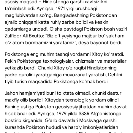
asosiy maqsad – Hindistonga qarshi xavfsizlikni
taʼminlash edi. Ayniqsa, 1971 yilgi urushdagi
magʻlubiyatdan soʻng, Bangladeshning Pokistondan
ajralib chiqqani katta ruhiy zarba boʻldi va keskin
qadamlarga undadi. Oʻsha paytdagi Pokiston bosh vaziri
Zulfiqor Ali Bxutto: “Biz oʻt yeyishga majbur boʻlsak ham,
oʻz atom bombamizni yaratamiz”, deya bayonot berdi.
Pokistonga eng muhim tashqi yordamni Xitoy koʻrsatdi.
Pekin Pokistonga texnologiyalar, chizmalar va materiallar
yetkazib berdi. Chunki Xitoy oʻz raqibi Hindistonning
yadro qurolini yaratganiga muvozanat yaratish, Dehlini
tiyib turish maqsadida Pokistonga koʻmak berdi.
Jahon hamjamiyati buni toʻxtata olmadi, chunki dastur
maxfiy olib borildi, Xitoydan texnologik yordam olindi.
Buning ustiga Pokiston geosiyosiy jihatdan muhim davlat
hisoblanar edi. Ayniqsa, 1979 yilda SSSR Afgʻonistonga
bostirib kirganida, Gʻarb davlatlari Moskvaga qarshi
kurashda Pokiston hududi va harbiy imkoniyatlaridan