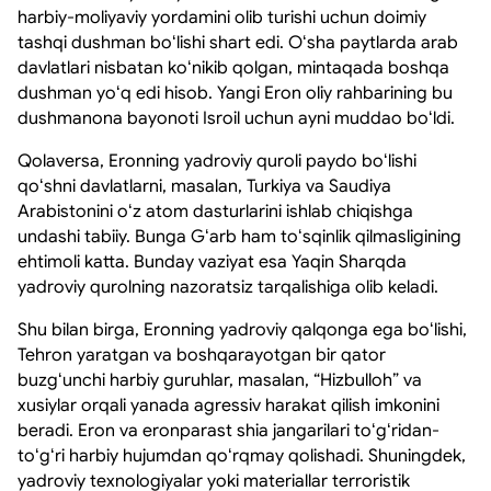
harbiy-moliyaviy yordamini olib turishi uchun doimiy
tashqi dushman boʻlishi shart edi. Oʻsha paytlarda arab
davlatlari nisbatan koʻnikib qolgan, mintaqada boshqa
dushman yoʻq edi hisob. Yangi Eron oliy rahbarining bu
dushmanona bayonoti Isroil uchun ayni muddao boʻldi.
Qolaversa, Eronning yadroviy quroli paydo boʻlishi
qoʻshni davlatlarni, masalan, Turkiya va Saudiya
Arabistonini oʻz atom dasturlarini ishlab chiqishga
undashi tabiiy. Bunga Gʻarb ham toʻsqinlik qilmasligining
ehtimoli katta. Bunday vaziyat esa Yaqin Sharqda
yadroviy qurolning nazoratsiz tarqalishiga olib keladi.
Shu bilan birga, Eronning yadroviy qalqonga ega boʻlishi,
Tehron yaratgan va boshqarayotgan bir qator
buzgʻunchi harbiy guruhlar, masalan, “Hizbulloh” va
xusiylar orqali yanada agressiv harakat qilish imkonini
beradi. Eron va eronparast shia jangarilari toʻgʻridan-
toʻgʻri harbiy hujumdan qoʻrqmay qolishadi. Shuningdek,
yadroviy texnologiyalar yoki materiallar terroristik