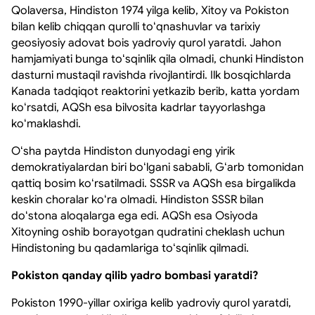
Qolaversa, Hindiston 1974 yilga kelib, Xitoy va Pokiston
bilan kelib chiqqan qurolli toʻqnashuvlar va tarixiy
geosiyosiy adovat bois yadroviy qurol yaratdi. Jahon
hamjamiyati bunga toʻsqinlik qila olmadi, chunki Hindiston
dasturni mustaqil ravishda rivojlantirdi. Ilk bosqichlarda
Kanada tadqiqot reaktorini yetkazib berib, katta yordam
koʻrsatdi, AQSh esa bilvosita kadrlar tayyorlashga
koʻmaklashdi.
Oʻsha paytda Hindiston dunyodagi eng yirik
demokratiyalardan biri boʻlgani sababli, Gʻarb tomonidan
qattiq bosim koʻrsatilmadi. SSSR va AQSh esa birgalikda
keskin choralar koʻra olmadi. Hindiston SSSR bilan
doʻstona aloqalarga ega edi. AQSh esa Osiyoda
Xitoyning oshib borayotgan qudratini cheklash uchun
Hindistoning bu qadamlariga toʻsqinlik qilmadi.
Pokiston qanday qilib yadro bombasi yaratdi?
Pokiston 1990-yillar oxiriga kelib yadroviy qurol yaratdi,