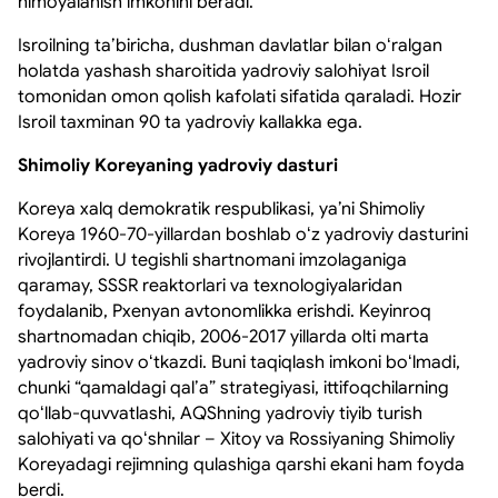
himoyalanish imkonini beradi.
Isroilning taʼbiricha, dushman davlatlar bilan oʻralgan
holatda yashash sharoitida yadroviy salohiyat Isroil
tomonidan omon qolish kafolati sifatida qaraladi. Hozir
Isroil taxminan 90 ta yadroviy kallakka ega.
Shimoliy Koreyaning yadroviy dasturi
Koreya xalq demokratik respublikasi, yaʼni Shimoliy
Koreya 1960-70-yillardan boshlab oʻz yadroviy dasturini
rivojlantirdi. U tegishli shartnomani imzolaganiga
qaramay, SSSR reaktorlari va texnologiyalaridan
foydalanib, Pxenyan avtonomlikka erishdi. Keyinroq
shartnomadan chiqib, 2006-2017 yillarda olti marta
yadroviy sinov oʻtkazdi. Buni taqiqlash imkoni boʻlmadi,
chunki “qamaldagi qalʼa” strategiyasi, ittifoqchilarning
qoʻllab-quvvatlashi, AQShning yadroviy tiyib turish
salohiyati va qoʻshnilar – Xitoy va Rossiyaning Shimoliy
Koreyadagi rejimning qulashiga qarshi ekani ham foyda
berdi.