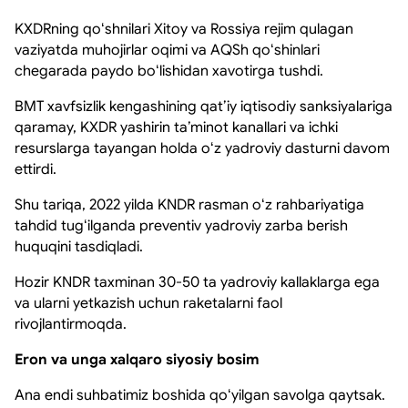
KXDRning qoʻshnilari Xitoy va Rossiya rejim qulagan
vaziyatda muhojirlar oqimi va AQSh qoʻshinlari
chegarada paydo boʻlishidan xavotirga tushdi.
BMT xavfsizlik kengashining qatʼiy iqtisodiy sanksiyalariga
qaramay, KXDR yashirin taʼminot kanallari va ichki
resurslarga tayangan holda oʻz yadroviy dasturni davom
ettirdi.
Shu tariqa, 2022 yilda KNDR rasman oʻz rahbariyatiga
tahdid tugʻilganda preventiv yadroviy zarba berish
huquqini tasdiqladi.
Hozir KNDR taxminan 30-50 ta yadroviy kallaklarga ega
va ularni yetkazish uchun raketalarni faol
rivojlantirmoqda.
Eron va unga xalqaro siyosiy bosim
Ana endi suhbatimiz boshida qoʻyilgan savolga qaytsak.