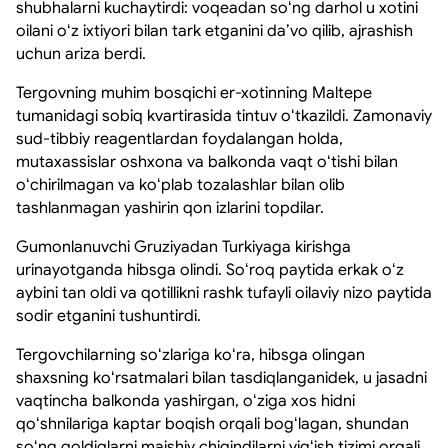
shubhalarni kuchaytirdi: voqeadan soʻng darhol u xotini
oilani oʻz ixtiyori bilan tark etganini daʼvo qilib, ajrashish
uchun ariza berdi.
Tergovning muhim bosqichi er-xotinning Maltepe
tumanidagi sobiq kvartirasida tintuv oʻtkazildi. Zamonaviy
sud-tibbiy reagentlardan foydalangan holda,
mutaxassislar oshxona va balkonda vaqt oʻtishi bilan
oʻchirilmagan va koʻplab tozalashlar bilan olib
tashlanmagan yashirin qon izlarini topdilar.
Gumonlanuvchi Gruziyadan Turkiyaga kirishga
urinayotganda hibsga olindi. Soʻroq paytida erkak oʻz
aybini tan oldi va qotillikni rashk tufayli oilaviy nizo paytida
sodir etganini tushuntirdi.
Tergovchilarning soʻzlariga koʻra, hibsga olingan
shaxsning koʻrsatmalari bilan tasdiqlanganidek, u jasadni
vaqtincha balkonda yashirgan, oʻziga xos hidni
qoʻshnilariga kaptar boqish orqali bogʻlagan, shundan
soʻng qoldiqlarni maishiy chiqindilarni yigʻish tizimi orqali