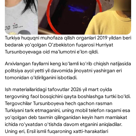
Turkiya huquqni muhofaza qilish organlari 2019 yildan beri
bedarak yoʻqolgan Oʻzbekiston fuqarosi Hurriyat
Tursunboyevaga oid maʼlumotni eʼlon qildi.
Arxivlangan fayllarni keng koʻlamli koʻrib chiqish natijasida
politsiya ayol yetti yil davomida jinoyatni yashirgan eri
tomonidan oʻldirilganini isbotladi.
Ish materiallaridagi tafovutlar 2026 yil mart oyida
tergovning faol bosqichini qayta boshlashga turtki boʻldi.
Tergovchilar Tursunboyeva hech qachon rasman
Turkiyani tark etmaganini, uning mobil telefon raqami esa
yoʻqolgan deb taxmin qilinganidan keyin ham mamlakat
ichida roʻyxatdan oʻtishda davom etganini aniqladilar.
Uning eri, Ersil ismli fuqaroning xatti-harakatlari