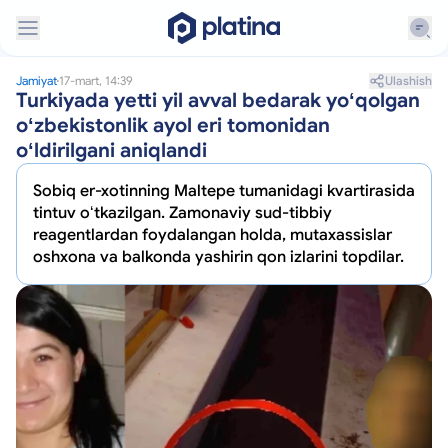
Ulashish
Jamiyat
17-mart, 14:39
Turkiyada yetti yil avval bedarak yoʻqolgan
oʻzbekistonlik ayol eri tomonidan
oʻldirilgani aniqlandi
Sobiq er-xotinning Maltepe tumanidagi kvartirasida
tintuv oʻtkazilgan. Zamonaviy sud-tibbiy
reagentlardan foydalangan holda, mutaxassislar
oshxona va balkonda yashirin qon izlarini topdilar.