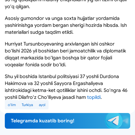
yoʻq qilgan.
Asosiy gumondor va unga soxta hujjatlar yordamida
yashirinishga yordam bergan sherigi hozirda hibsda. Ish
materiallari sudga taqdim etildi.
Hurriyat Tursunboyevaning arxivlangan ishi oshkor
boʻlishi 2026 yil boshidan beri jamoatchilik va diplomatik
diqqat markazida boʻlgan boshqa bir qator fojiali
voqealar fonida sodir boʻldi.
Shu yil boshida Istanbul politsiyasi 37 yoshli Durdona
Hakimova va 32 yoshli Sayyora Ergashaliyeva
ishtirokidagi ketma-ket qotilliklar ishini ochdi. Soʻngra 46
yoshli Dilafroʻz Choʻlliyeva jasadi ham
topildi
.
oʻlim
Turkiya
ayol
Telegramda kuzatib boring!