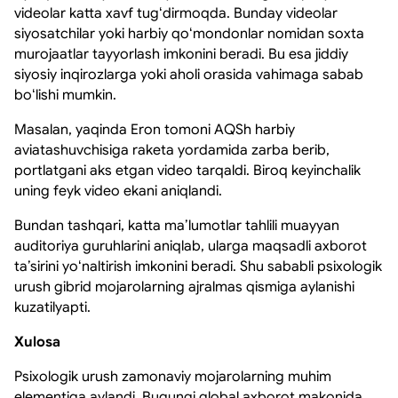
videolar katta xavf tugʻdirmoqda. Bunday videolar
siyosatchilar yoki harbiy qoʻmondonlar nomidan soxta
murojaatlar tayyorlash imkonini beradi. Bu esa jiddiy
siyosiy inqirozlarga yoki aholi orasida vahimaga sabab
boʻlishi mumkin.
Masalan, yaqinda Eron tomoni AQSh harbiy
aviatashuvchisiga raketa yordamida zarba berib,
portlatgani aks etgan video tarqaldi. Biroq keyinchalik
uning feyk video ekani aniqlandi.
Bundan tashqari, katta maʼlumotlar tahlili muayyan
auditoriya guruhlarini aniqlab, ularga maqsadli axborot
taʼsirini yoʻnaltirish imkonini beradi. Shu sababli psixologik
urush gibrid mojarolarning ajralmas qismiga aylanishi
kuzatilyapti.
Xulosa
Psixologik urush zamonaviy mojarolarning muhim
elementiga aylandi. Bugungi global axborot makonida