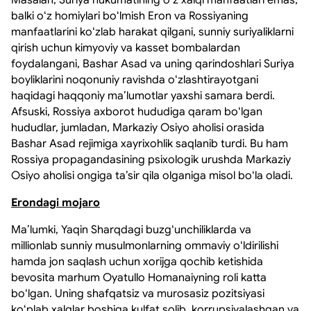
balki oʻz homiylari boʻlmish Eron va Rossiyaning
manfaatlarini koʻzlab harakat qilgani, sunniy suriyaliklarni
qirish uchun kimyoviy va kasset bombalardan
foydalangani, Bashar Asad va uning qarindoshlari Suriya
boyliklarini noqonuniy ravishda oʻzlashtirayotgani
haqidagi haqqoniy maʼlumotlar yaxshi samara berdi.
Afsuski, Rossiya axborot hududiga qaram boʻlgan
hududlar, jumladan, Markaziy Osiyo aholisi orasida
Bashar Asad rejimiga xayrixohlik saqlanib turdi. Bu ham
Rossiya propagandasining psixologik urushda Markaziy
Osiyo aholisi ongiga taʼsir qila olganiga misol boʻla oladi.
Erondagi mojaro
Maʼlumki, Yaqin Sharqdagi buzgʻunchiliklarda va
millionlab sunniy musulmonlarning ommaviy oʻldirilishi
hamda jon saqlash uchun xorijga qochib ketishida
bevosita marhum Oyatullo Homanaiyning roli katta
boʻlgan. Uning shafqatsiz va murosasiz pozitsiyasi
koʻplab xalqlar boshiga kulfat solib, korrupsiyalashgan va