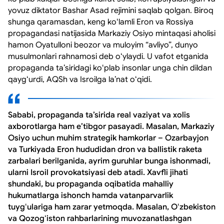
yovuz diktator Bashar Asad rejimini saqlab qolgan. Biroq
shunga qaramasdan, keng koʻlamli Eron va Rossiya
propagandasi natijasida Markaziy Osiyo mintaqasi aholisi
hamon Oyatulloni beozor va muloyim “avliyo”, dunyo
musulmonlari rahnamosi deb oʻylaydi. U vafot etganida
propaganda taʼsiridagi koʻplab insonlar unga chin dildan
qaygʻurdi, AQSh va Isroilga laʼnat oʻqidi.
Sababi, propaganda taʼsirida real vaziyat va xolis
axborotlarga ham eʼtibgor pasayadi. Masalan, Markaziy
Osiyo uchun muhim strategik hamkorlar – Ozarbayjon
va Turkiyada Eron hududidan dron va ballistik raketa
zarbalari berilganida, ayrim guruhlar bunga ishonmadi,
ularni Isroil provokatsiyasi deb atadi. Xavfli jihati
shundaki, bu propaganda oqibatida mahalliy
hukumatlarga ishonch hamda vatanparvarlik
tuygʻulariga ham zarar yetmoqda. Masalan, Oʻzbekiston
va Qozogʻiston rahbarlarining muvozanatlashgan