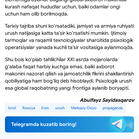
kurash nafaqat hududlar uchun, balki odamlar ongi
uchun ham olib borilmoqda.
Tarixiy tajriba shuni koʻrsatadiki, jamiyat va armiya ruhiyati
urush natijasiga katta taʼsir koʻrsatishi mumkin. Ijtimoiy
tarmoqlar va raqamli texnologiyalar sharoitida psixologik
operatsiyalar yanada kuchli taʼsir vositasiga aylanmoqda.
Shu bois koʻplab tahlilchilar XXI asrda mojarolarda
gʻalaba faqat harbiy kuchga emas, balki axborot
makonini nazorat qilish va jamoatchilik fikrini shakllantirish
qobiliyatiga ham bogʻliq deb hisoblaydi. Psixologik urush
esa global raqobatning yangi frontiga aylanib boryapti.
Abulfayz Sayidasqarov
Isroil
Rossiya
Eron
urush
Markaziy Osiyo
propaganda
Telegramda kuzatib boring!