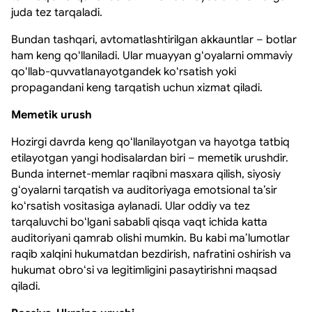
juda tez tarqaladi.
Bundan tashqari, avtomatlashtirilgan akkauntlar – botlar
ham keng qoʻllaniladi. Ular muayyan gʻoyalarni ommaviy
qoʻllab-quvvatlanayotgandek koʻrsatish yoki
propagandani keng tarqatish uchun xizmat qiladi.
Memetik urush
Hozirgi davrda keng qoʻllanilayotgan va hayotga tatbiq
etilayotgan yangi hodisalardan biri – memetik urushdir.
Bunda internet-memlar raqibni masxara qilish, siyosiy
gʻoyalarni tarqatish va auditoriyaga emotsional taʼsir
koʻrsatish vositasiga aylanadi. Ular oddiy va tez
tarqaluvchi boʻlgani sababli qisqa vaqt ichida katta
auditoriyani qamrab olishi mumkin. Bu kabi maʼlumotlar
raqib xalqini hukumatdan bezdirish, nafratini oshirish va
hukumat obroʻsi va legitimligini pasaytirishni maqsad
qiladi.