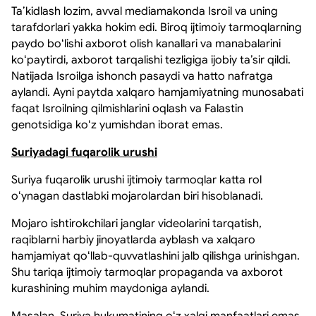
Taʼkidlash lozim, avval mediamakonda Isroil va uning
tarafdorlari yakka hokim edi. Biroq ijtimoiy tarmoqlarning
paydo boʻlishi axborot olish kanallari va manabalarini
koʻpaytirdi, axborot tarqalishi tezligiga ijobiy taʼsir qildi.
Natijada Isroilga ishonch pasaydi va hatto nafratga
aylandi. Ayni paytda xalqaro hamjamiyatning munosabati
faqat Isroilning qilmishlarini oqlash va Falastin
genotsidiga koʻz yumishdan iborat emas.
Suriyadagi fuqarolik urushi
Suriya fuqarolik urushi ijtimoiy tarmoqlar katta rol
oʻynagan dastlabki mojarolardan biri hisoblanadi.
Mojaro ishtirokchilari janglar videolarini tarqatish,
raqiblarni harbiy jinoyatlarda ayblash va xalqaro
hamjamiyat qoʻllab-quvvatlashini jalb qilishga urinishgan.
Shu tariqa ijtimoiy tarmoqlar propaganda va axborot
kurashining muhim maydoniga aylandi.
Masalan, Suriya hukumatining oʻz xalqi manfaatlari emas,