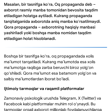
Masalan, bir tasnifga koʻra, Oq propaganda deb –
axborot rasmiy manba tomonidan bevosita taqdim
etiladigan holatga aytiladi. Kulrang propaganda
tarqitalganida axborotda aniq manba koʻrsatilmaydi.
Qora propaganda – axborotning haqiqiy manbasi
yashiriladi yoki boshqa manba nomidan taqdim
etiladigan holat hisoblanadi.
Boshqa bir tasnifga koʻra, oq propagandada xolis
maʼlumot tarqatiladi. Kulrang maʼlumotda esa xolis
maʼlumotga raqibga zarba beruvchi biroz yolgʻon
qoʻshiladi. Qora maʼlumot esa batamom yolgʻon va
salbiy maʼlumotlardan iborat boʻladi.
Ijtimoiy tarmoqlar va raqamli platformalar
Zamonaviy psixologik urushda Telegram, X (Twitter) va
Facebook kabi platformalar muhim rol oʻynaydi. Bu
tarmoqlar orqali axborot millionlab foydalanuvchilarga