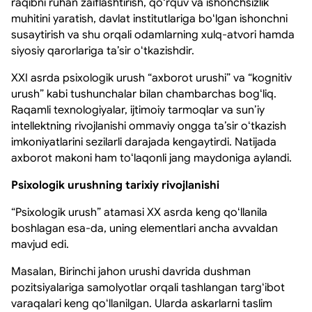
raqibni ruhan zaiflashtirish, qoʻrquv va ishonchsizlik
muhitini yaratish, davlat institutlariga boʻlgan ishonchni
susaytirish va shu orqali odamlarning xulq-atvori hamda
siyosiy qarorlariga taʼsir oʻtkazishdir.
XXI asrda psixologik urush “axborot urushi” va “kognitiv
urush” kabi tushunchalar bilan chambarchas bogʻliq.
Raqamli texnologiyalar, ijtimoiy tarmoqlar va sunʼiy
intellektning rivojlanishi ommaviy ongga taʼsir oʻtkazish
imkoniyatlarini sezilarli darajada kengaytirdi. Natijada
axborot makoni ham toʻlaqonli jang maydoniga aylandi.
Psixologik urushning tarixiy rivojlanishi
“Psixologik urush” atamasi XX asrda keng qoʻllanila
boshlagan esa-da, uning elementlari ancha avvaldan
mavjud edi.
Masalan, Birinchi jahon urushi davrida dushman
pozitsiyalariga samolyotlar orqali tashlangan targʻibot
varaqalari keng qoʻllanilgan. Ularda askarlarni taslim