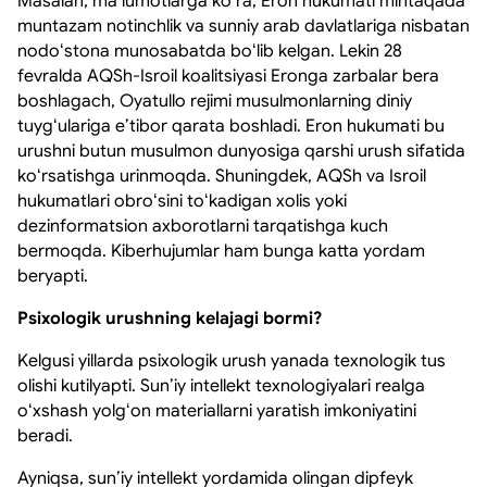
Masalan, maʼlumotlarga koʻra, Eron hukumati mintaqada
muntazam notinchlik va sunniy arab davlatlariga nisbatan
nodoʻstona munosabatda boʻlib kelgan. Lekin 28
fevralda AQSh-Isroil koalitsiyasi Eronga zarbalar bera
boshlagach, Oyatullo rejimi musulmonlarning diniy
tuygʻulariga eʼtibor qarata boshladi. Eron hukumati bu
urushni butun musulmon dunyosiga qarshi urush sifatida
koʻrsatishga urinmoqda. Shuningdek, AQSh va Isroil
hukumatlari obroʻsini toʻkadigan xolis yoki
dezinformatsion axborotlarni tarqatishga kuch
bermoqda. Kiberhujumlar ham bunga katta yordam
beryapti.
Psixologik urushning kelajagi bormi?
Kelgusi yillarda psixologik urush yanada texnologik tus
olishi kutilyapti. Sunʼiy intellekt texnologiyalari realga
oʻxshash yolgʻon materiallarni yaratish imkoniyatini
beradi.
Ayniqsa, sunʼiy intellekt yordamida olingan dipfeyk