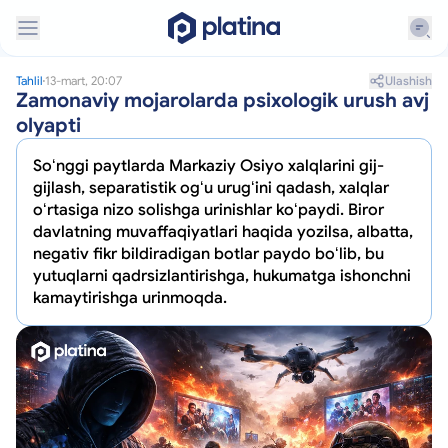
Ulashish
Tahlil
13-mart, 20:07
Zamonaviy mojarolarda psixologik urush avj
olyapti
Soʻnggi paytlarda Markaziy Osiyo xalqlarini gij-
gijlash, separatistik ogʻu urugʻini qadash, xalqlar
oʻrtasiga nizo solishga urinishlar koʻpaydi. Biror
davlatning muvaffaqiyatlari haqida yozilsa, albatta,
negativ fikr bildiradigan botlar paydo boʻlib, bu
yutuqlarni qadrsizlantirishga, hukumatga ishonchni
kamaytirishga urinmoqda.