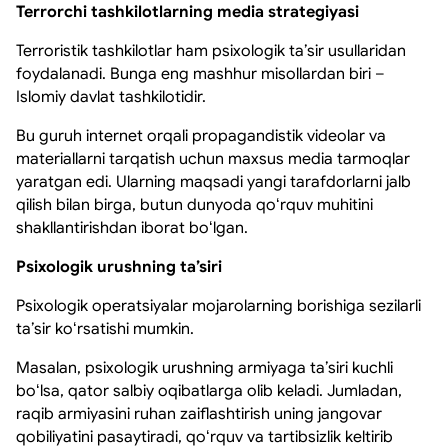
Terrorchi tashkilotlarning media strategiyasi
Terroristik tashkilotlar ham psixologik taʼsir usullaridan
foydalanadi. Bunga eng mashhur misollardan biri –
Islomiy davlat tashkilotidir.
Bu guruh internet orqali propagandistik videolar va
materiallarni tarqatish uchun maxsus media tarmoqlar
yaratgan edi. Ularning maqsadi yangi tarafdorlarni jalb
qilish bilan birga, butun dunyoda qoʻrquv muhitini
shakllantirishdan iborat boʻlgan.
Psixologik urushning taʼsiri
Psixologik operatsiyalar mojarolarning borishiga sezilarli
taʼsir koʻrsatishi mumkin.
Masalan, psixologik urushning armiyaga taʼsiri kuchli
boʻlsa, qator salbiy oqibatlarga olib keladi. Jumladan,
raqib armiyasini ruhan zaiflashtirish uning jangovar
qobiliyatini pasaytiradi, qoʻrquv va tartibsizlik keltirib