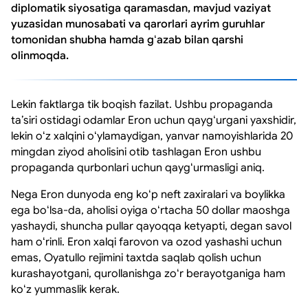
diplomatik siyosatiga qaramasdan, mavjud vaziyat
yuzasidan munosabati va qarorlari ayrim guruhlar
tomonidan shubha hamda gʻazab bilan qarshi
olinmoqda.
Lekin faktlarga tik boqish fazilat. Ushbu propaganda
taʼsiri ostidagi odamlar Eron uchun qaygʻurgani yaxshidir,
lekin oʻz xalqini oʻylamaydigan, yanvar namoyishlarida 20
mingdan ziyod aholisini otib tashlagan Eron ushbu
propaganda qurbonlari uchun qaygʻurmasligi aniq.
Nega Eron dunyoda eng koʻp neft zaxiralari va boylikka
ega boʻlsa-da, aholisi oyiga oʻrtacha 50 dollar maoshga
yashaydi, shuncha pullar qayoqqa ketyapti, degan savol
ham oʻrinli. Eron xalqi farovon va ozod yashashi uchun
emas, Oyatullo rejimini taxtda saqlab qolish uchun
kurashayotgani, qurollanishga zoʻr berayotganiga ham
koʻz yummaslik kerak.