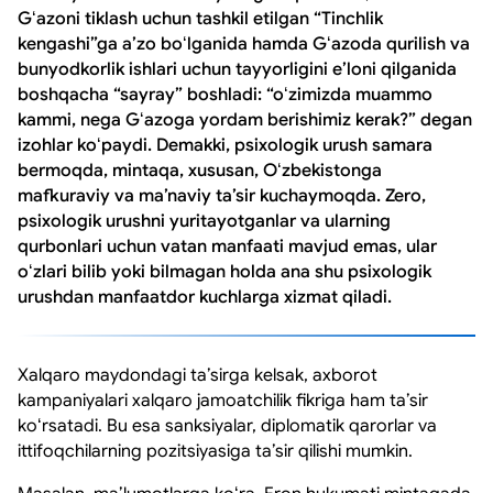
Gʻazoni tiklash uchun tashkil etilgan “Tinchlik
kengashi”ga aʼzo boʻlganida hamda Gʻazoda qurilish va
bunyodkorlik ishlari uchun tayyorligini eʼloni qilganida
boshqacha “sayray” boshladi: “oʻzimizda muammo
kammi, nega Gʻazoga yordam berishimiz kerak?” degan
izohlar koʻpaydi. Demakki, psixologik urush samara
bermoqda, mintaqa, xususan, Oʻzbekistonga
mafkuraviy va maʼnaviy taʼsir kuchaymoqda. Zero,
psixologik urushni yuritayotganlar va ularning
qurbonlari uchun vatan manfaati mavjud emas, ular
oʻzlari bilib yoki bilmagan holda ana shu psixologik
urushdan manfaatdor kuchlarga xizmat qiladi.
Xalqaro maydondagi taʼsirga kelsak, axborot
kampaniyalari xalqaro jamoatchilik fikriga ham taʼsir
koʻrsatadi. Bu esa sanksiyalar, diplomatik qarorlar va
ittifoqchilarning pozitsiyasiga taʼsir qilishi mumkin.