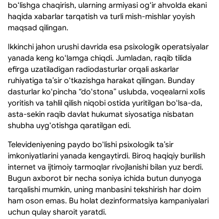
boʻlishga chaqirish, ularning armiyasi ogʻir ahvolda ekani
haqida xabarlar tarqatish va turli mish-mishlar yoyish
maqsad qilingan.
Ikkinchi jahon urushi davrida esa psixologik operatsiyalar
yanada keng koʻlamga chiqdi. Jumladan, raqib tilida
efirga uzatiladigan radiodasturlar orqali askarlar
ruhiyatiga taʼsir oʻtkazishga harakat qilingan. Bunday
dasturlar koʻpincha “doʻstona” uslubda, voqealarni xolis
yoritish va tahlil qilish niqobi ostida yuritilgan boʻlsa-da,
asta-sekin raqib davlat hukumat siyosatiga nisbatan
shubha uygʻotishga qaratilgan edi.
Televideniyening paydo boʻlishi psixologik taʼsir
imkoniyatlarini yanada kengaytirdi. Biroq haqiqiy burilish
internet va ijtimoiy tarmoqlar rivojlanishi bilan yuz berdi.
Bugun axborot bir necha soniya ichida butun dunyoga
tarqalishi mumkin, uning manbasini tekshirish har doim
ham oson emas. Bu holat dezinformatsiya kampaniyalari
uchun qulay sharoit yaratdi.