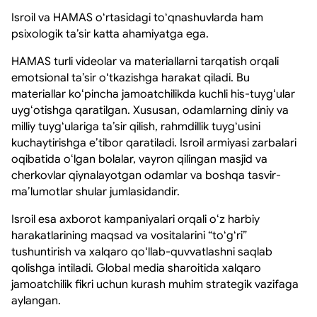
Isroil va HAMAS oʻrtasidagi toʻqnashuvlarda ham
psixologik taʼsir katta ahamiyatga ega.
HAMAS turli videolar va materiallarni tarqatish orqali
emotsional taʼsir oʻtkazishga harakat qiladi. Bu
materiallar koʻpincha jamoatchilikda kuchli his-tuygʻular
uygʻotishga qaratilgan. Xususan, odamlarning diniy va
milliy tuygʻulariga taʼsir qilish, rahmdillik tuygʻusini
kuchaytirishga eʼtibor qaratiladi. Isroil armiyasi zarbalari
oqibatida oʻlgan bolalar, vayron qilingan masjid va
cherkovlar qiynalayotgan odamlar va boshqa tasvir-
maʼlumotlar shular jumlasidandir.
Isroil esa axborot kampaniyalari orqali oʻz harbiy
harakatlarining maqsad va vositalarini “toʻgʻri”
tushuntirish va xalqaro qoʻllab-quvvatlashni saqlab
qolishga intiladi. Global media sharoitida xalqaro
jamoatchilik fikri uchun kurash muhim strategik vazifaga
aylangan.