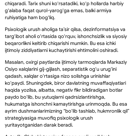
chiqaradi. Tarix shuni koʻrsatadiki, koʻp hollarda harbiy
gʻalaba faqat qurol-yarogʻga emas, balki armiya
ruhiyatiga ham bogʻliq.
Psixologik urush aholiga taʼsir qilsa, dezinformatsiya va
targʻibot aholi oʻrtasida qoʻrquv, ishonchsizlik va siyosiy
beqarorlikni keltirib chiqarishi mumkin. Bu esa ichki
ijtimoiy ziddiyatlarni kuchaytirishi ehtimolini oshiradi.
Masalan, oxirgi paytlarda ijtimoiy tarmoqlarda Markaziy
Osiyo xalqlarini gij-gijlash, separatistik ogʻu urugʻini
qadash, xalqlar oʻrtasiga nizo solishga urinishlar
koʻpaydi. Shuningdek, biror davlatning muvaffaqiyatlari
haqida yozilsa, albatta, negativ fikr bildiradigan botlar
paydo boʻlib, bu yutuqlarni qadrsizlantirishga,
hukumatga ishonchni kamaytirishga urinmoqda. Bu esa
ayrim dushmanlarimizning “boʻlib tashlab, hukmronlik qil”
strategiyasiga muvofiq psixologik urush
yuritayotganidan darak beradi.