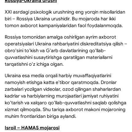
Rossiya-Ukraina urushi
XXI asrdagi psixologik urushning eng yorqin misollaridan
biri – Rossiya Ukraina urushidir. Bu mojaroda har ikki
tomon axborot kampaniyalaridan faol foydalanmoqda.
Rossiya tomonidan amalga oshirilgan ayrim axborot
operatsiyalari Ukraina rahbariyatini diskreditatsiya qilish –
obroʻsini toʻkish va Gʻarb davlatlarining qoʻllab-
quvvatlashini susaytirishga qaratilgan materiallarni
tarqatishni oʻz ichiga olgan.
Ukraina esa media orqali harbiy muvaffaqiyatlarini
namoyish etishga katta eʼtibor qaratmoqda. Dronlar
zarbalari yozilgan videolar, ozod qilingan shaharlardan
kadrlar va harbiylarning murojaatlari jamiyat ruhiyatini
koʻtarish va xalqaro qoʻllab-quvvatlashni saqlab qolishga
xizmat qilmoqda. Shu tariqa axborot makoni mojaroning
muhim frontlaridan biriga aylandi.
Isroil – HAMAS mojarosi