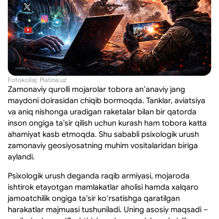
Fotokollaj: Platina.uz
Zamonaviy qurolli mojarolar tobora anʼanaviy jang
maydoni doirasidan chiqib bormoqda. Tanklar, aviatsiya
va aniq nishonga uradigan raketalar bilan bir qatorda
inson ongiga taʼsir qilish uchun kurash ham tobora katta
ahamiyat kasb etmoqda. Shu sababli psixologik urush
zamonaviy geosiyosatning muhim vositalaridan biriga
aylandi.
Psixologik urush deganda raqib armiyasi, mojaroda
ishtirok etayotgan mamlakatlar aholisi hamda xalqaro
jamoatchilik ongiga taʼsir koʻrsatishga qaratilgan
harakatlar majmuasi tushuniladi. Uning asosiy maqsadi –