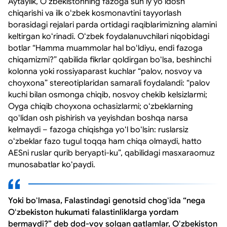
Aytaylik, Oʻzbekistonning fazoga sunʼiy yoʻldosh
chiqarishi va ilk oʻzbek kosmonavtini tayyorlash
borasidagi rejalari parda ortidagi raqiblarimizning alamini
keltirgan koʻrinadi. Oʻzbek foydalanuvchilari niqobidagi
botlar “Hamma muammolar hal boʻldiyu, endi fazoga
chiqamizmi?” qabilida fikrlar qoldirgan boʻlsa, beshinchi
kolonna yoki rossiyaparast kuchlar “palov, nosvoy va
choyxona” stereotiplaridan samarali foydalandi: “palov
kuchi bilan osmonga chiqib, nosvoy chekib kelsizlarmi;
Oyga chiqib choyxona ochasizlarmi; oʻzbeklarning
qoʻlidan osh pishirish va yeyishdan boshqa narsa
kelmaydi – fazoga chiqishga yoʻl boʻlsin: ruslarsiz
oʻzbeklar fazo tugul toqqa ham chiqa olmaydi, hatto
AESni ruslar qurib beryapti-ku”, qabilidagi masxaraomuz
munosabatlar koʻpaydi.
Yoki boʻlmasa, Falastindagi genotsid chogʻida “nega
Oʻzbekiston hukumati falastinliklarga yordam
bermaydi?” deb dod-voy solgan qatlamlar, Oʻzbekiston