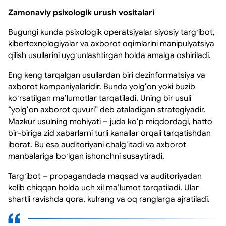
Zamonaviy psixologik urush vositalari
Bugungi kunda psixologik operatsiyalar siyosiy targʻibot,
kibertexnologiyalar va axborot oqimlarini manipulyatsiya
qilish usullarini uygʻunlashtirgan holda amalga oshiriladi.
Eng keng tarqalgan usullardan biri dezinformatsiya va
axborot kampaniyalaridir. Bunda yolgʻon yoki buzib
koʻrsatilgan maʼlumotlar tarqatiladi. Uning bir usuli
“yolgʻon axborot quvuri” deb ataladigan strategiyadir.
Mazkur usulning mohiyati – juda koʻp miqdordagi, hatto
bir-biriga zid xabarlarni turli kanallar orqali tarqatishdan
iborat. Bu esa auditoriyani chalgʻitadi va axborot
manbalariga boʻlgan ishonchni susaytiradi.
Targʻibot – propagandada maqsad va auditoriyadan
kelib chiqqan holda uch xil maʼlumot tarqatiladi. Ular
shartli ravishda qora, kulrang va oq ranglarga ajratiladi.