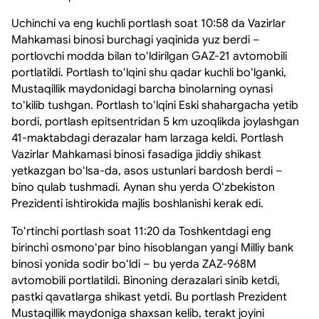
Uchinchi va eng kuchli portlash soat 10:58 da Vazirlar
Mahkamasi binosi burchagi yaqinida yuz berdi –
portlovchi modda bilan toʻldirilgan GAZ-21 avtomobili
portlatildi. Portlash toʻlqini shu qadar kuchli boʻlganki,
Mustaqillik maydonidagi barcha binolarning oynasi
toʻkilib tushgan. Portlash toʻlqini Eski shahargacha yetib
bordi, portlash epitsentridan 5 km uzoqlikda joylashgan
41-maktabdagi derazalar ham larzaga keldi. Portlash
Vazirlar Mahkamasi binosi fasadiga jiddiy shikast
yetkazgan boʻlsa-da, asos ustunlari bardosh berdi –
bino qulab tushmadi. Aynan shu yerda Oʻzbekiston
Prezidenti ishtirokida majlis boshlanishi kerak edi.
Toʻrtinchi portlash soat 11:20 da Toshkentdagi eng
birinchi osmonoʻpar bino hisoblangan yangi Milliy bank
binosi yonida sodir boʻldi – bu yerda ZAZ-968M
avtomobili portlatildi. Binoning derazalari sinib ketdi,
pastki qavatlarga shikast yetdi. Bu portlash Prezident
Mustaqillik maydoniga shaxsan kelib, terakt joyini