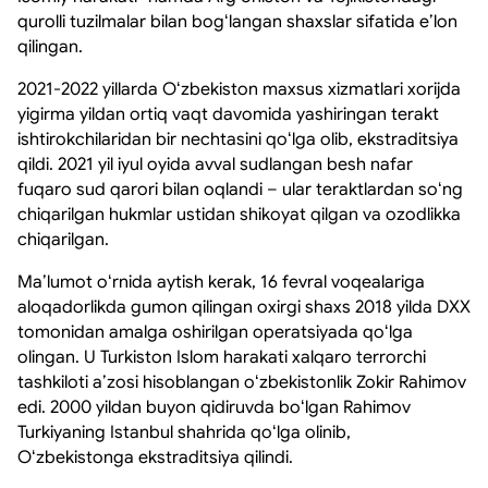
qurolli tuzilmalar bilan bogʻlangan shaxslar sifatida eʼlon
qilingan.
2021-2022 yillarda Oʻzbekiston maxsus xizmatlari xorijda
yigirma yildan ortiq vaqt davomida yashiringan terakt
ishtirokchilaridan bir nechtasini qoʻlga olib, ekstraditsiya
qildi. 2021 yil iyul oyida avval sudlangan besh nafar
fuqaro sud qarori bilan oqlandi – ular teraktlardan soʻng
chiqarilgan hukmlar ustidan shikoyat qilgan va ozodlikka
chiqarilgan.
Maʼlumot oʻrnida aytish kerak, 16 fevral voqealariga
aloqadorlikda gumon qilingan oxirgi shaxs 2018 yilda DXX
tomonidan amalga oshirilgan operatsiyada qoʻlga
olingan. U Turkiston Islom harakati xalqaro terrorchi
tashkiloti aʼzosi hisoblangan oʻzbekistonlik Zokir Rahimov
edi. 2000 yildan buyon qidiruvda boʻlgan Rahimov
Turkiyaning Istanbul shahrida qoʻlga olinib,
Oʻzbekistonga ekstraditsiya qilindi.