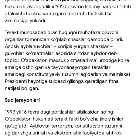
hukumati javobgarlikni “Oʻzbekiston Islomiy harakati” deb
ataluvchi tuzilma va xalqaro terrorchi tashkilotlar
zimmasiga yukladi.
Terakt munosabati bilan huquqni muhofaza qiluvchi
organlar tomonidan koʻplab shaxslar qamoqqa olindi.
Asosiy ayblanuvchilar – xorijda yurgan shaxslar –
guvohlar koʻrsatmalari asosida sirtdan aybdor deb
topildi. Oʻzbekiston maxsus xizmatlari maʼlumotiga koʻra,
amalga oshirilgan va tayyorlanayotgan teraktlar
amaldagi konstitutsiyaviy tuzumni agʻdarish va mamlakat
Prezidenti hayotiga suiqasd qilishga qaratilgan fitna
natijasi boʻlgan.
Sud jarayonlari
1999 yil 16 fevraldagi portlashlar silsilasidan soʻng
Oʻzbekiston hukumati terakt fakti boʻyicha jinoiy ishlar
qoʻzgʻatdi. Ayblovlar terrorizm, konstitutsion tuzumni
agʻdarishga urinish va ekstremistik faoliyatda ishtirok