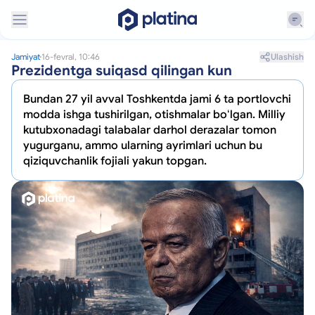
Ulashish
Jamiyat
16-fevral, 10:46
Prezidentga suiqasd qilingan kun
Bundan 27 yil avval Toshkentda jami 6 ta portlovchi
modda ishga tushirilgan, otishmalar boʻlgan. Milliy
kutubxonadagi talabalar darhol derazalar tomon
yugurganu, ammo ularning ayrimlari uchun bu
qiziquvchanlik fojiali yakun topgan.