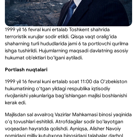
1999 yil 16 fevral kuni ertalab Toshkent shahrida
terroristik xurujlar sodir etildi. Qisqa vaqt oraligʻida
shaharning turli hududlarida jami 6 ta portlovchi qurilma
ishga tushirildi. Hujumlarning maqsadi davlatning asosiy
hukumat obʼektlari boʻlgani aytiladi.
Portlash nuqtalari
1999 yil 16 fevral kuni ertalab soat 11:00 da Oʻzbekiston
hukumatining oʻtgan yildagi respublika iqtisodiy
rivojlanishi yakunlariga bagʻishlangan majlisi boshlanishi
kerak edi.
Majlisdan sal avvalroq Vazirlar Mahkamasi binosi yaqinida
oʻq tovushlari eshitildi. Atrofdagilar sodir boʻlayotgan
voqeadan hayratda qolishdi. Ayniqsa, Alisher Navoiy
nomidagi milliy kutubxona binosidagi talabalar darhol