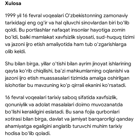
Xulosa
1999 yil 16 fevral voqealari Oʻzbekistonning zamonaviy
tarixidagi eng ogʻir va hal qiluvchi sinovlardan biri boʻlib
qoldi. Bu portlashlar nafaqat insonlar hayotiga zomin
boʻldi, balki mamlakat xavfsizlik siyosati, sud-huquq tizimi
va jazoni ijro etish amaliyotida ham tub oʻzgarishlarga
olib keldi.
Shu bilan birga, yillar oʻtishi bilan ayrim jinoyat ishlarining
qayta koʻrib chiqilishi, baʼzi mahkumlarning oqlanishi va
jazoni ijro etish muassasalari tizimida amalga oshirilgan
islohotlar bu mavzuning koʻp qirrali ekanini koʻrsatadi.
16 fevral voqealari tarixiy saboq sifatida xavfsizlik,
qonuniylik va adolat masalalari doimo muvozanatda
boʻlishi kerakligini eslatadi. Bu sana fojia qurbonlari
xotirasi bilan birga, davlat va jamiyat barqarorligi qanday
ahamiyatga egaligini anglatib turuvchi muhim tarixiy
hodisa boʻlib qoladi.