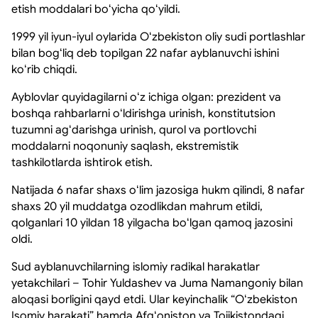
etish moddalari boʻyicha qoʻyildi.
1999 yil iyun-iyul oylarida Oʻzbekiston oliy sudi portlashlar
bilan bogʻliq deb topilgan 22 nafar ayblanuvchi ishini
koʻrib chiqdi.
Ayblovlar quyidagilarni oʻz ichiga olgan: prezident va
boshqa rahbarlarni oʻldirishga urinish, konstitutsion
tuzumni agʻdarishga urinish, qurol va portlovchi
moddalarni noqonuniy saqlash, ekstremistik
tashkilotlarda ishtirok etish.
Natijada 6 nafar shaxs oʻlim jazosiga hukm qilindi, 8 nafar
shaxs 20 yil muddatga ozodlikdan mahrum etildi,
qolganlari 10 yildan 18 yilgacha boʻlgan qamoq jazosini
oldi.
Sud ayblanuvchilarning islomiy radikal harakatlar
yetakchilari – Tohir Yuldashev va Juma Namangoniy bilan
aloqasi borligini qayd etdi. Ular keyinchalik “Oʻzbekiston
Isomiy harakati” hamda Afgʻoniston va Tojikistondagi