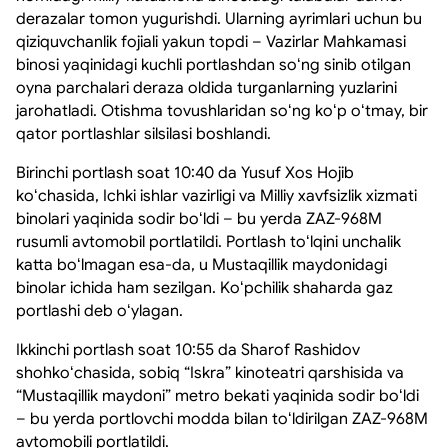
derazalar tomon yugurishdi. Ularning ayrimlari uchun bu
qiziquvchanlik fojiali yakun topdi – Vazirlar Mahkamasi
binosi yaqinidagi kuchli portlashdan soʻng sinib otilgan
oyna parchalari deraza oldida turganlarning yuzlarini
jarohatladi. Otishma tovushlaridan soʻng koʻp oʻtmay, bir
qator portlashlar silsilasi boshlandi.
Birinchi portlash soat 10:40 da Yusuf Xos Hojib
koʻchasida, Ichki ishlar vazirligi va Milliy xavfsizlik xizmati
binolari yaqinida sodir boʻldi – bu yerda ZAZ-968M
rusumli avtomobil portlatildi. Portlash toʻlqini unchalik
katta boʻlmagan esa-da, u Mustaqillik maydonidagi
binolar ichida ham sezilgan. Koʻpchilik shaharda gaz
portlashi deb oʻylagan.
Ikkinchi portlash soat 10:55 da Sharof Rashidov
shohkoʻchasida, sobiq “Iskra” kinoteatri qarshisida va
“Mustaqillik maydoni” metro bekati yaqinida sodir boʻldi
– bu yerda portlovchi modda bilan toʻldirilgan ZAZ-968M
avtomobili portlatildi.