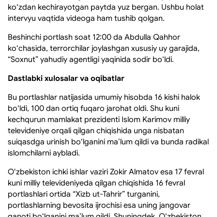
koʻzdan kechirayotgan paytda yuz bergan. Ushbu holat
intervyu vaqtida videoga ham tushib qolgan.
Beshinchi portlash soat 12:00 da Abdulla Qahhor
koʻchasida, terrorchilar joylashgan xususiy uy garajida,
“Soxnut” yahudiy agentligi yaqinida sodir boʻldi.
Dastlabki xulosalar va oqibatlar
Bu portlashlar natijasida umumiy hisobda 16 kishi halok
boʻldi, 100 dan ortiq fuqaro jarohat oldi. Shu kuni
kechqurun mamlakat prezidenti Islom Karimov milliy
televideniye orqali qilgan chiqishida unga nisbatan
suiqasdga urinish boʻlganini maʼlum qildi va bunda radikal
islomchilarni aybladi.
Oʻzbekiston ichki ishlar vaziri Zokir Almatov esa 17 fevral
kuni milliy televideniyeda qilgan chiqishida 16 fevral
portlashlari ortida “Xizb ut-Tahrir” turganini,
portlashlarning bevosita ijrochisi esa uning jangovar
qanoti boʻlganini maʼlum qildi. Shuningdek, Oʻzbekiston