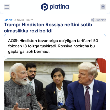
Ulashish
Jahon
03-fevral, 18:39
Tramp: Hindiston Rossiya neftini sotib
olmaslikka rozi boʻldi
AQSh Hindiston tovarlariga qoʻyilgan tariflarni 50
foizdan 18 foizga tushiradi. Rossiya hozircha bu
gaplarga izoh bermadi.