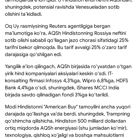
shuningdek, potensial ravishda Venesueladan sotib
olishini taʼkidladi.
Oq Uy rasmiysining Reuters agentligiga bergan
maʼlumotiga koʻra, AQSh Hindistonning Rossiya neftini
sotib olishi sababli qoʻllagan jazo chorasi sifatidagi 25%
tarifni bekor qilmoqda. Bu tarif avvalgi 25% oʻzaro tarif
darajasiga qoʻshilgan edi.
Yangilik eʼlon qilingach, AQSh birjasida roʻyxatdan oʻtgan
yirik hind kompaniyalari aksiyalari keskin oʻsdi. IT-
konsalting firmasi Infosys 4,3%ga, Wipro 6,8%ga, HDFS
Bank 4,4%ga oʻsdi, shuningdek, iShares MCCI India
birjada savdo qilinadigan fondi 3%ga koʻtarildi.
Modi Hindistonni "American Buy" tamoyilini ancha yuqori
darajada qoʻllashga vaʼda berdi, shuningdek, Trampning
qoʻshimcha qilishicha, Hindiston 500 milliard dollardan
ortiq miqdorda AQSh energiyasi (shu jumladan koʻmir),
texnologiya, qishloq xoʻjaligi va boshqa mahsulotlarni