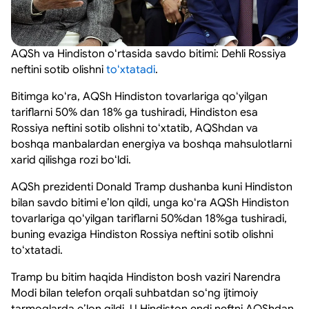
AQSh va Hindiston oʻrtasida savdo bitimi: Dehli Rossiya
neftini sotib olishni
toʻxtatadi
.
Bitimga koʻra, AQSh Hindiston tovarlariga qoʻyilgan
tariflarni 50% dan 18% ga tushiradi, Hindiston esa
Rossiya neftini sotib olishni toʻxtatib, AQShdan va
boshqa manbalardan energiya va boshqa mahsulotlarni
xarid qilishga rozi boʻldi.
AQSh prezidenti Donald Tramp dushanba kuni Hindiston
bilan savdo bitimi eʼlon qildi, unga koʻra AQSh Hindiston
tovarlariga qoʻyilgan tariflarni 50%dan 18%ga tushiradi,
buning evaziga Hindiston Rossiya neftini sotib olishni
toʻxtatadi.
Tramp bu bitim haqida Hindiston bosh vaziri Narendra
Modi bilan telefon orqali suhbatdan soʻng ijtimoiy
tarmoqlarda eʼlon qildi. U Hindiston endi neftni AQShdan,