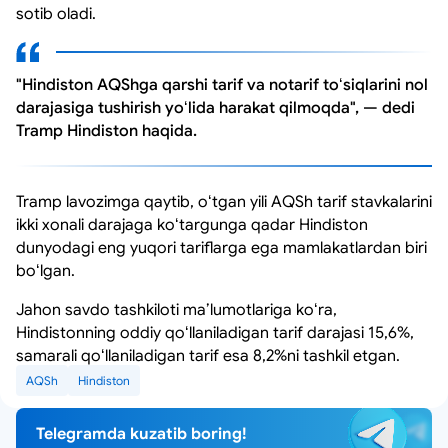
sotib oladi.
"Hindiston AQShga qarshi tarif va notarif toʻsiqlarini nol
darajasiga tushirish yoʻlida harakat qilmoqda", — dedi
Tramp Hindiston haqida.
Tramp lavozimga qaytib, oʻtgan yili AQSh tarif stavkalarini
ikki xonali darajaga koʻtargunga qadar Hindiston
dunyodagi eng yuqori tariflarga ega mamlakatlardan biri
boʻlgan.
Jahon savdo tashkiloti maʼlumotlariga koʻra,
Hindistonning oddiy qoʻllaniladigan tarif darajasi 15,6%,
samarali qoʻllaniladigan tarif esa 8,2%ni tashkil etgan.
AQSh
Hindiston
Telegramda kuzatib boring!