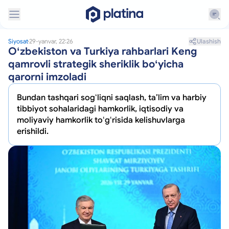
Ulashish
Siyosat
29-yanvar, 22:26
Oʻzbekiston va Turkiya rahbarlari Keng
qamrovli strategik sheriklik boʻyicha
qarorni imzoladi
Bundan tashqari sogʻliqni saqlash, taʼlim va harbiy
tibbiyot sohalaridagi hamkorlik, iqtisodiy va
moliyaviy hamkorlik toʻgʻrisida kelishuvlarga
erishildi.