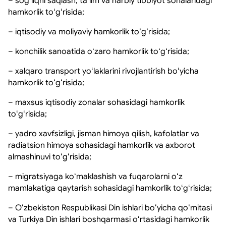
– sogʻliqni saqlash, taʼlim va harbiy tibbiyot sohalaridagi
hamkorlik toʻgʻrisida;
– iqtisodiy va moliyaviy hamkorlik toʻgʻrisida;
– konchilik sanoatida oʻzaro hamkorlik toʻgʻrisida;
– xalqaro transport yoʻlaklarini rivojlantirish boʻyicha
hamkorlik toʻgʻrisida;
– maxsus iqtisodiy zonalar sohasidagi hamkorlik
toʻgʻrisida;
– yadro xavfsizligi, jisman himoya qilish, kafolatlar va
radiatsion himoya sohasidagi hamkorlik va axborot
almashinuvi toʻgʻrisida;
– migratsiyaga koʻmaklashish va fuqarolarni oʻz
mamlakatiga qaytarish sohasidagi hamkorlik toʻgʻrisida;
– Oʻzbekiston Respublikasi Din ishlari boʻyicha qoʻmitasi
va Turkiya Din ishlari boshqarmasi oʻrtasidagi hamkorlik