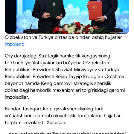
Oʻzbekiston va Turkiya oʻrtasida oʻndan oshiq hujjatlar
imzolandi
.
Oliy darajadagi Strategik hamkorlik kengashining
toʻrtinchi yigʻilishi yakunlari boʻyicha Oʻzbekiston
Respublikasi Prezidenti Shavkat Mirziyoyev va Turkiya
Respublikasi Prezidenti Rejep Tayyip Erdogʻan Qoʻshma
bayonot hamda Keng qamrovli strategik sheriklik
doirasidagi hamkorlik mexanizmlari toʻgʻrisidagi qarorni
imzoladilar.
Bundan tashqari, koʻp qirrali sheriklikning turli
yoʻnalishlarini qamrab oluvchi ikki tomonlama hujjatlar
toʻplami imzolandi. Xususan: