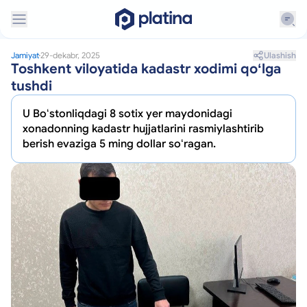
Ulashish
Jamiyat
29-dekabr, 2025
Toshkent viloyatida kadastr xodimi qoʻlga
tushdi
U Boʻstonliqdagi 8 sotix yer maydonidagi
xonadonning kadastr hujjatlarini rasmiylashtirib
berish evaziga 5 ming dollar soʻragan.