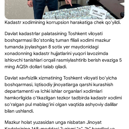
Kadastr xodimining korrupsion harakatiga chek qoʻyildi.
Davlat kadastrlar palatasining Toshkent viloyati
boshqarmasi Boʻstonliq tuman filiali xodimi mazkur
tumanda joylashgan 8 sotix yer maydonidagi
xonadonning kadastr hujjatlarini yuqori lavozimda
ishlovchi tanishlari orqali rasmiylashtirib berish evaziga 5
ming AQSh dollari talab qiladi.
Davlat xavfsizlik xizmatining Toshkent viloyati boʻyicha
boshqarmasi, Iqtisodiy jinoyatlarga qarshi kurashish
departamenti va Ichki ishlar organlari xodimlari
hamkorligida oʻtkazilgan tezkor tadbirda kadastr xodimi
soʻralgan pul mablagʻini olgan vaqtida ashyoviy dalillar
bilan ushlandi.
Mazkur holat yuzasidan unga nisbatan Jinoyat
Kodeksining 168-moddasi 2-qismi “a”, “b” bandlari va