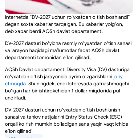
Internetda “DV-2027 uchun roʻyxatdan oʻtish boshlandi”
degan soxta xabarlar tarqalgan. Bu xabarlar yolgʻon,
deb xabar berdi AQSh davlat departamenti.
DV-2027 dasturi boʻyicha rasmiy roʻyxatdan oʻtish sanasi
va jarayon haqidagi maʼlumotlar faqat AQSh davlat
departamenti tomonidan eʼlon qilinadi.
AQSh Davlat departamenti Diversity Visa (DV) dasturiga
roʻyxatdan oʻtish jarayonida ayrim oʻzgarishlarni
joriy
etmoqda
. Shuningdek, endi lotereyada qatnashmoqchi
boʻlgan har bir ishtirokchidan 1 dollar miqdorida pul
undiriladi.
DV-2027 dasturi uchun roʻyxatdan oʻtish boshlanish
sanasi va tanlov natijalarini Entry Status Check (ESC)
orqali koʻrish mumkin boʻladigan sana yaqin vaqt ichida
eʼlon qilinadi.