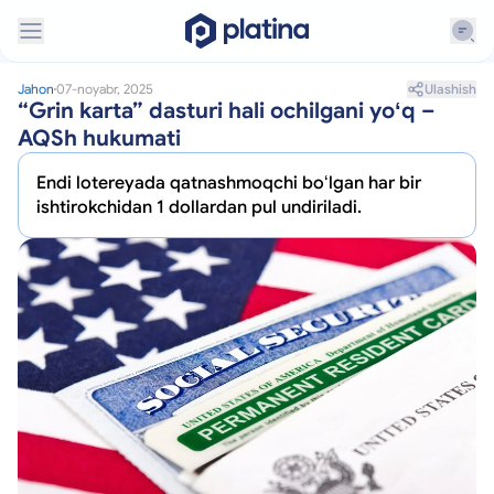
Ulashish
Jahon
07-noyabr, 2025
“Grin karta” dasturi hali ochilgani yoʻq –
AQSh hukumati
Endi lotereyada qatnashmoqchi boʻlgan har bir
ishtirokchidan 1 dollardan pul undiriladi.