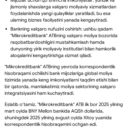
Mijozlar uchun qoʻshimcha imkoniyatlar: yuridik va
jismoniy shaxslarga xalqaro moliyaviy xizmatlardan
foydalanishda yangi qulayliklar yaratiladi, bu esa
ularning biznes faoliyatini yanada kengaytiradi.
Bankning xalqaro nufuzini oshirish: ushbu qadam
"Mikrokreditbank" ATBning xalqaro moliya bozorida
raqobatbardoshligini mustahkamlash hamda
dunyoning yirik moliyaviy institutlari bilan hamkorlik
aloqalarini kengaytirishga xizmat qiladi.
"Mikrokreditbank" ATBning yevroda korrespondentlik
hisobraqami ochilishi bank mijozlariga global moliya
tizimida yanada keng imkoniyatlarni taqdim etishi bilan
bir qatorda, mamlakatimiz moliya sektorining xalqaro
integratsiyasini ham kuchaytiradi.
Eslatib oʻtamiz, "Mikrokreditbank" ATB ilk bor 2025 yilning
mart oyida BNY Mellon bankida AQSh dollarida,
shuningdek 2025 yilning avgust oyida Xitoy yuanida
korrespondentlik hisobraqamini ochgan edi.