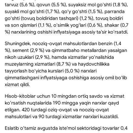
tarvuz (5,6 %), qovun (5,5 %), suyaksiz mol goʻshti (1,8 %),
suyakli mol goʻshti (1,7 %), qoʻy goʻshti (1,5 %), parranda
goʻshti (tovuq boldiridan tashqari) (1,2 %), tovuq boldiri
va son qismlari (1,1 %), oʻsimlik yogʻlari (0,6 %), shakar (0,7
%) narxlarining oshishi inflyatsiyaga asosiy taʼsir koʻrsatdi.
Shuningdek, nooziq-ovqat mahsulotlardan benzin (1,4
%), sement (2,9 %) va qimmatbaho metallardan yasalgan
nikoh uzuklari (2,9 %), hamda xizmatlar yoʻnalishida
muzeylarning xizmatlari (8,7 %) va haydovchilikka
tayyorlash boʻyicha kurslari (5,0 %) narxlari
qimmatlashgani inflyatsiyaga oshishiga asosiy omil boʻlib
xizmat qildi.
Hisob-kitoblar uchun 10 mingdan ortiq savdo va xizmat
koʻrsatish nuqtalarida 190 mingga yaqin narxlar qayd
etilgan. 420 turdagi oziq-ovqat va nooziq-ovqat
mahsulotlari va 90 turdagi xizmatlar narxlari kuzatildi.
Eslatib oʻtamiz avgustda isteʼmol sektoridagi tovarlar 0,4