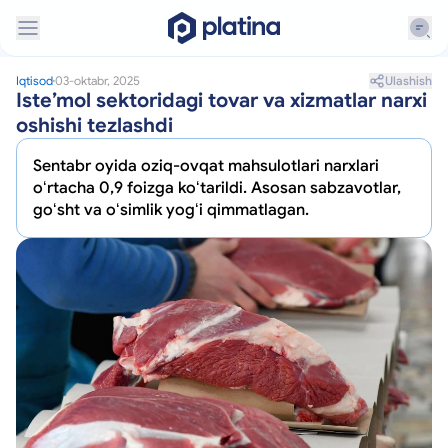
Ulashish
Iqtisod
03-oktabr, 2025
Isteʼmol sektoridagi tovar va xizmatlar narxi
oshishi tezlashdi
Sentabr oyida oziq-ovqat mahsulotlari narxlari
oʻrtacha 0,9 foizga koʻtarildi. Asosan sabzavotlar,
goʻsht va oʻsimlik yogʻi qimmatlagan.