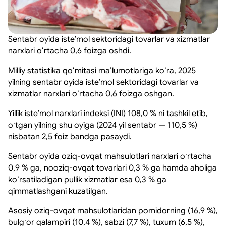
Sentabr oyida isteʼmol sektoridagi tovarlar va xizmatlar
narxlari oʻrtacha 0,6 foizga oshdi.
Milliy statistika qoʻmitasi maʼlumotlariga koʻra, 2025
yilning sentabr oyida isteʼmol sektoridagi tovarlar va
xizmatlar narxlari oʻrtacha 0,6 foizga oshgan.
Yillik isteʼmol narxlari indeksi (INI) 108,0 % ni tashkil etib,
oʻtgan yilning shu oyiga (2024 yil sentabr — 110,5 %)
nisbatan 2,5 foiz bandga pasaydi.
Sentabr oyida oziq-ovqat mahsulotlari narxlari oʻrtacha
0,9 % ga, nooziq-ovqat tovarlari 0,3 % ga hamda aholiga
koʻrsatiladigan pullik xizmatlar esa 0,3 % ga
qimmatlashgani kuzatilgan.
Asosiy oziq-ovqat mahsulotlaridan pomidorning (16,9 %),
bulgʻor qalampiri (10,4 %), sabzi (7,7 %), tuxum (6,5 %),