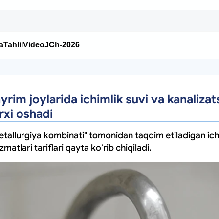
a
Tahlil
Video
JCh-2026
rim joylarida ichimlik suvi va kanalizat
rxi oshadi
tallurgiya kombinati" tomonidan taqdim etiladigan ichi
zmatlari tariflari qayta koʻrib chiqiladi.