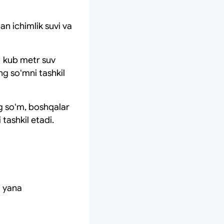
n ichimlik suvi va
1 kub metr suv
ng soʻmni tashkil
g soʻm, boshqalar
tashkil etadi.
n yana