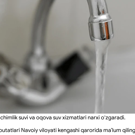
ichimlik suvi va oqova suv xizmatlari narxi oʻzgaradi.
utatlari Navoiy viloyati kengashi qarorida maʼlum qiling