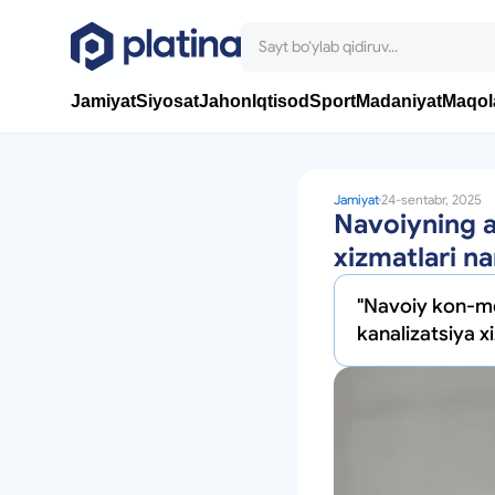
Jamiyat
Siyosat
Jahon
Iqtisod
Sport
Madaniyat
Maqol
Jamiyat
24-sentabr, 2025
Navoiyning ay
xizmatlari na
"Navoiy kon-me
kanalizatsiya xi