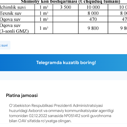
k suvi
Telegramda kuzatib boring!
Platina jamoasi
O‘zbekiston Respublikasi Prezidenti Administratsiyasi
huzuridagi Axborot va ommaviy kommunikatsiyalar agentligi
tomonidan 02.12.2022 sanasida №051412 sonli guvohnoma
bilan OAV sifatida roʻyxatga olingan.