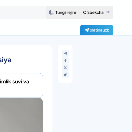
Tungi rejim
O‘zbekcha
platinauzb
siya
mlik suvi va