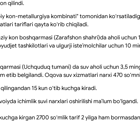
on qilindi.
oiy kon-metallurgiya kombinati" tomonidan koʻrsatiladiga
tlari tariflari qayta koʻrib chiqiladi.
ziy kon boshqarmasi (Zarafshon shahri)da aholi uchun 
yudjet tashkilotlari va ulgurji isteʼmolchilar uchun 10 mi
qarmasi (Uchquduq tumani) da suv aholi uchun 3,5 min
 etib belgilandi. Oqova suv xizmatlari narxi 470 soʻmni 
qilingandan 15 kun oʻtib kuchga kiradi.
yda ichimlik suvi narxlari oshirilishi maʼlum boʻlgandi.
 kuchga kirgan 2700 soʻmlik tarif 2 yilga ham bormasda