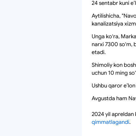
24 sentabr kuni eʼl
Aytilishicha, "Nav
kanalizatsiya xizma
Unga koʻra, Marka
narxi 7300 soʻm, b
etadi.
Shimoliy kon bosh
uchun 10 ming soʻm
Ushbu qaror eʼlon 
Avgustda ham Navoi
2024 yil apreldan
qimmatlagandi
.