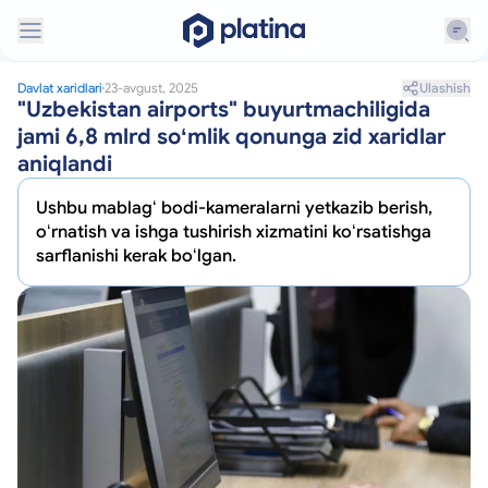
Ulashish
Davlat xaridlari
23-avgust, 2025
"Uzbekistan airports" buyurtmachiligida
jami 6,8 mlrd soʻmlik qonunga zid xaridlar
aniqlandi
Ushbu mablagʻ bodi-kameralarni yetkazib berish,
oʻrnatish va ishga tushirish xizmatini koʻrsatishga
sarflanishi kerak boʻlgan.