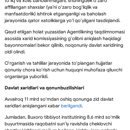
toʻliq va xolis baholanmagani, shuningdek oʻzaro
affillangan shaxslar (yaʼni oʻzaro bogʻliqlik va
manfaatdorlik) ishtirok etganganligi va baholash
jarayonida qator xatoliklarga yoʻl qoʻyilgani tasdiqlandi.
Qayd etilgan holat yuzasidan Agentlikning taqdimnomasi
asosida xarid komissiyasining gʻolibni aniqlash haqidagi
bayonnomalari bekor qilinib, noqonuniy davlat xaridining
oldi olindi.
Oʻrganish va tahlillar jarayonida toʻplangan hujjatlar
qonuniy chora koʻrish uchun huquqni muhofaza qiluvchi
organlarga yuborildi.
Davlat xaridlari va qonunbuzilishlari
Avvalroq 11 mlrd soʻmdan oshiq qonunga zid davlat
xaridlari aniqlangani xabar
berilgandi
.
Jumladan, Buxoro tibbiyot institutining 8,6 mlrd soʻmlik
buyurtmasida raqobatni sunʼiy ravishda cheklovchi