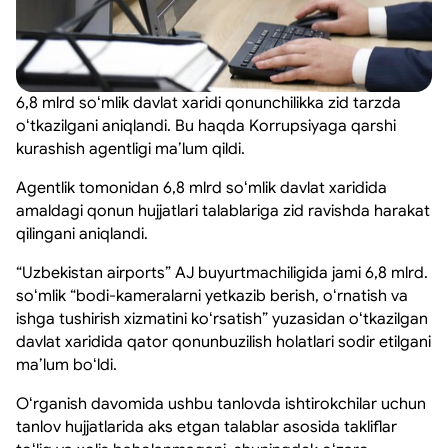
6,8 mlrd soʻmlik davlat xaridi qonunchilikka zid tarzda
oʻtkazilgani aniqlandi. Bu haqda Korrupsiyaga qarshi
kurashish agentligi maʼlum qildi.
Agentlik tomonidan 6,8 mlrd soʻmlik davlat xaridida
amaldagi qonun hujjatlari talablariga zid ravishda harakat
qilingani aniqlandi.
“Uzbekistan airports” AJ buyurtmachiligida jami 6,8 mlrd.
soʻmlik “bodi-kameralarni yetkazib berish, oʻrnatish va
ishga tushirish xizmatini koʻrsatish” yuzasidan oʻtkazilgan
davlat xaridida qator qonunbuzilish holatlari sodir etilgani
maʼlum boʻldi.
Oʻrganish davomida ushbu tanlovda ishtirokchilar uchun
tanlov hujjatlarida aks etgan talablar asosida takliflar