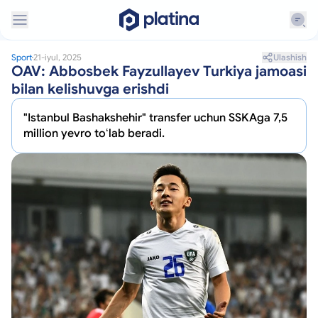
Ulashish
Sport
21-iyul, 2025
OAV: Abbosbek Fayzullayev Turkiya jamoasi
bilan kelishuvga erishdi
"Istanbul Bashakshehir" transfer uchun SSKAga 7,5
million yevro toʻlab beradi.