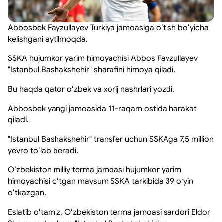
Abbosbek Fayzullayev Turkiya jamoasiga oʻtish boʻyicha
kelishgani aytilmoqda.
SSKA hujumkor yarim himoyachisi Abbos Fayzullayev
"Istanbul Bashakshehir" sharafini himoya qiladi.
Bu haqda qator oʻzbek va xorij nashrlari yozdi.
Abbosbek yangi jamoasida 11-raqam ostida harakat
qiladi.
"Istanbul Bashakshehir" transfer uchun SSKAga 7,5 million
yevro toʻlab beradi.
Oʻzbekiston milliy terma jamoasi hujumkor yarim
himoyachisi oʻtgan mavsum SSKA tarkibida 39 oʻyin
oʻtkazgan.
Eslatib oʻtamiz, Oʻzbekiston terma jamoasi sardori Eldor