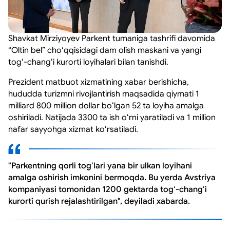
Shavkat Mirziyoyev Parkent tumaniga tashrifi davomida
“Oltin bel” choʻqqisidagi dam olish maskani va yangi
togʻ-changʻi kurorti loyihalari bilan tanishdi.
Prezident matbuot xizmatining xabar berishicha,
hududda turizmni rivojlantirish maqsadida qiymati 1
milliard 800 million dollar boʻlgan 52 ta loyiha amalga
oshiriladi. Natijada 3300 ta ish oʻrni yaratiladi va 1 million
nafar sayyohga xizmat koʻrsatiladi.
"Parkentning qorli togʻlari yana bir ulkan loyihani
amalga oshirish imkonini bermoqda. Bu yerda Avstriya
kompaniyasi tomonidan 1200 gektarda togʻ-changʻi
kurorti qurish rejalashtirilgan", deyiladi xabarda.