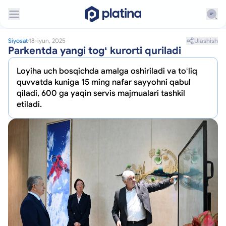
Ulashish
Siyosat
18-iyun, 2025
Parkentda yangi togʻ kurorti quriladi
Loyiha uch bosqichda amalga oshiriladi va toʻliq
quvvatda kuniga 15 ming nafar sayyohni qabul
qiladi, 600 ga yaqin servis majmualari tashkil
etiladi.