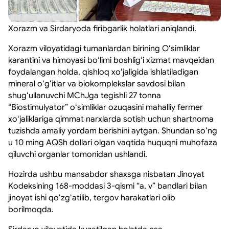
Xorazm va Sirdaryoda firibgarlik holatlari aniqlandi.
Xorazm viloyatidagi tumanlardan birining Oʻsimliklar
karantini va himoyasi boʻlimi boshligʻi xizmat mavqeidan
foydalangan holda, qishloq xoʻjaligida ishlatiladigan
mineral oʻgʻitlar va biokomplekslar savdosi bilan
shugʻullanuvchi MChJga tegishli 27 tonna
“Biostimulyator” oʻsimliklar ozuqasini mahalliy fermer
xoʻjaliklariga qimmat narxlarda sotish uchun shartnoma
tuzishda amaliy yordam berishini aytgan. Shundan soʻng
u 10 ming AQSh dollari olgan vaqtida huquqni muhofaza
qiluvchi organlar tomonidan ushlandi.
Hozirda ushbu mansabdor shaxsga nisbatan Jinoyat
Kodeksining 168-moddasi 3-qismi “a, v” bandlari bilan
jinoyat ishi qoʻzgʻatilib, tergov harakatlari olib
borilmoqda.