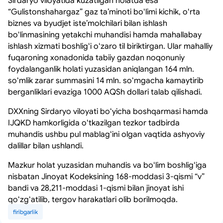
Sirdaryo viloyatida kuzatilgan holatda esa
“Gulistonshahargaz” gaz taʼminoti boʻlimi kichik, oʻrta
biznes va byudjet isteʼmolchilari bilan ishlash
boʻlinmasining yetakchi muhandisi hamda mahallabay
ishlash xizmati boshligʻi oʻzaro til biriktirgan. Ular mahalliy
fuqaroning xonadonida tabiiy gazdan noqonuniy
foydalanganlik holati yuzasidan aniqlangan 164 mln.
soʻmlik zarar summasini 14 mln. soʻmgacha kamaytirib
berganliklari evaziga 1000 AQSh dollari talab qilishadi.
DXXning Sirdaryo viloyati boʻyicha boshqarmasi hamda
IJQKD hamkorligida oʻtkazilgan tezkor tadbirda
muhandis ushbu pul mablagʻini olgan vaqtida ashyoviy
dalillar bilan ushlandi.
Mazkur holat yuzasidan muhandis va boʻlim boshligʻiga
nisbatan Jinoyat Kodeksining 168-moddasi 3-qismi “v”
bandi va 28,211-moddasi 1-qismi bilan jinoyat ishi
qoʻzgʻatilib, tergov harakatlari olib borilmoqda.
firibgarlik