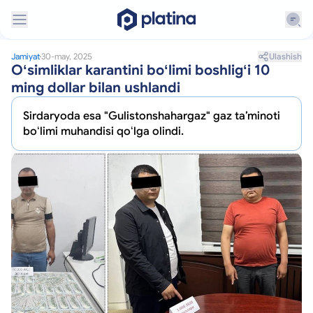
Ulashish
Jamiyat
30-may, 2025
Oʻsimliklar karantini boʻlimi boshligʻi 10
ming dollar bilan ushlandi
Sirdaryoda esa "Gulistonshahargaz" gaz taʼminoti
boʻlimi muhandisi qoʻlga olindi.