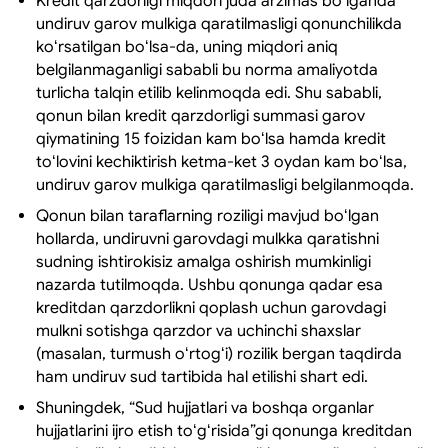
Kredit qarzdorligi miqdori juda arzimas boʻlganda
undiruv garov mulkiga qaratilmasligi qonunchilikda
koʻrsatilgan boʻlsa-da, uning miqdori aniq
belgilanmaganligi sababli bu norma amaliyotda
turlicha talqin etilib kelinmoqda edi. Shu sababli,
qonun bilan kredit qarzdorligi summasi garov
qiymatining 15 foizidan kam boʻlsa hamda kredit
toʻlovini kechiktirish ketma-ket 3 oydan kam boʻlsa,
undiruv garov mulkiga qaratilmasligi belgilanmoqda.
Qonun bilan taraflarning roziligi mavjud boʻlgan
hollarda, undiruvni garovdagi mulkka qaratishni
sudning ishtirokisiz amalga oshirish mumkinligi
nazarda tutilmoqda. Ushbu qonunga qadar esa
kreditdan qarzdorlikni qoplash uchun garovdagi
mulkni sotishga qarzdor va uchinchi shaxslar
(masalan, turmush oʻrtogʻi) rozilik bergan taqdirda
ham undiruv sud tartibida hal etilishi shart edi.
Shuningdek, “Sud hujjatlari va boshqa organlar
hujjatlarini ijro etish toʻgʻrisida”gi qonunga kreditdan