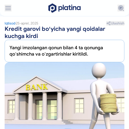
Ulashish
Iqtisod
25-aprel, 2025
Kredit garovi boʻyicha yangi qoidalar
kuchga kirdi
Yangi imzolangan qonun bilan 4 ta qonunga
qoʻshimcha va oʻzgartirishlar kiritildi.