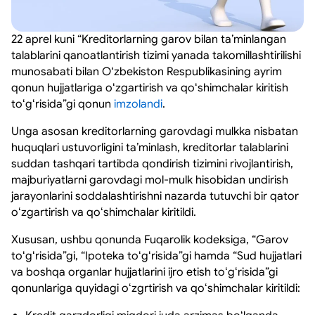
22 aprel kuni “Kreditorlarning garov bilan taʼminlangan
talablarini qanoatlantirish tizimi yanada takomillashtirilishi
munosabati bilan Oʻzbekiston Respublikasining ayrim
qonun hujjatlariga oʻzgartirish va qoʻshimchalar kiritish
toʻgʻrisida”gi qonun
imzolandi
.
Unga asosan kreditorlarning garovdagi mulkka nisbatan
huquqlari ustuvorligini taʼminlash, kreditorlar talablarini
suddan tashqari tartibda qondirish tizimini rivojlantirish,
majburiyatlarni garovdagi mol-mulk hisobidan undirish
jarayonlarini soddalashtirishni nazarda tutuvchi bir qator
oʻzgartirish va qoʻshimchalar kiritildi.
Xususan, ushbu qonunda Fuqarolik kodeksiga, “Garov
toʻgʻrisida”gi, “Ipoteka toʻgʻrisida”gi hamda “Sud hujjatlari
va boshqa organlar hujjatlarini ijro etish toʻgʻrisida”gi
qonunlariga quyidagi oʻzgrtirish va qoʻshimchalar kiritildi: