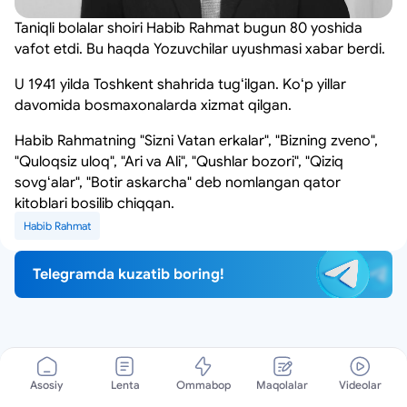
Taniqli bolalar shoiri Habib Rahmat bugun 80 yoshida
vafot etdi. Bu haqda Yozuvchilar uyushmasi xabar berdi.
U 1941 yilda Toshkent shahrida tugʻilgan. Koʻp yillar
davomida bosmaxonalarda xizmat qilgan.
Habib Rahmatning "Sizni Vatan erkalar", "Bizning zveno",
"Quloqsiz uloq", "Ari va Ali", "Qushlar bozori", "Qiziq
sovgʻalar", "Botir askarcha" deb nomlangan qator
kitoblari bosilib chiqqan.
Habib Rahmat
Telegramda kuzatib boring!
Asosiy
Lenta
Ommabop
Maqolalar
Videolar