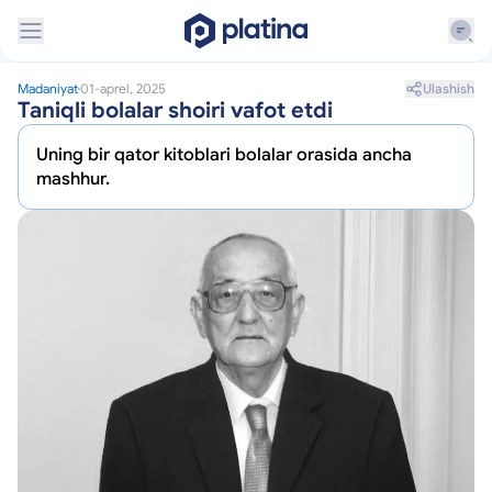
Ulashish
Madaniyat
01-aprel, 2025
Taniqli bolalar shoiri vafot etdi
Uning bir qator kitoblari bolalar orasida ancha
mashhur.