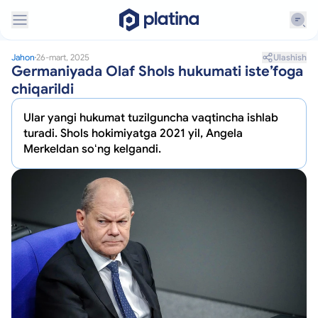
Ulashish
Jahon
26-mart, 2025
Germaniyada Olaf Shols hukumati isteʼfoga
chiqarildi
Ular yangi hukumat tuzilguncha vaqtincha ishlab
turadi. Shols hokimiyatga 2021 yil, Angela
Merkeldan soʻng kelgandi.