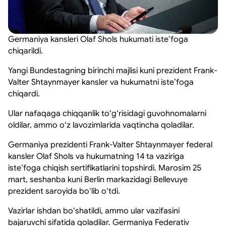
Germaniya kansleri Olaf Shols hukumati isteʼfoga
chiqarildi.
Yangi Bundestagning birinchi majlisi kuni prezident Frank-
Valter Shtaynmayer kansler va hukumatni isteʼfoga
chiqardi.
Ular nafaqaga chiqqanlik toʻgʻrisidagi guvohnomalarni
oldilar, ammo oʻz lavozimlarida vaqtincha qoladilar.
Germaniya prezidenti Frank-Valter Shtaynmayer federal
kansler Olaf Shols va hukumatning 14 ta vaziriga
isteʼfoga chiqish sertifikatlarini topshirdi. Marosim 25
mart, seshanba kuni Berlin markazidagi Bellevuye
prezident saroyida boʻlib oʻtdi.
Vazirlar ishdan boʻshatildi, ammo ular vazifasini
bajaruvchi sifatida qoladilar. Germaniya Federativ