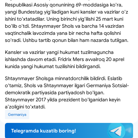
Respublikasi Asosiy qonunining 69-moddasiga koʻra,
yangi Bundestag yigʻiladigan kuni kansler va vazirlar oʻz
ishini toʻxtatadilar. Uning birinchi yigʻilishi 25 mart kuni
boʻlib oʻtdi. Shtaynmayer Shols va barcha 14 vazirdan
vaqtinchalik lavozimda yana bir necha hafta qolishni
soʻradi. Ushbu tartib qonun bilan ham nazarda tutilgan.
Kansler va vazirlar yangi hukumat tuzilmaguncha
ishlashda davom etadi. Fridrix Mers avvalroq 20 aprel
kunida yangi hukumat tuzilishini bildirgandi.
Shtaynmayer Sholsga minnatdorchilik bildirdi. Eslatib
oʻtamiz, Shols va Shtaynmayer ilgari Germaniya Sotsial-
demokratik partiyasida partiyadosh boʻlgan.
Shtaynmayer 2017 yilda prezident boʻlganidan keyin
aʼzoligini toʻxtatdi.
Germaniya
Telegramda kuzatib boring!