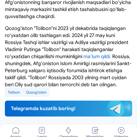
Afgʻonistonning barqaror rivojlanish maqsadlari boʻyicha
mintaqaviy markazini tashkil etish tashabbusini qoʻllab-
quvvatlashga chaqirdi.
Qozogʻiston "Tolibon"ni 2023 yil dekabrida taqiqlangan
roʻyxatdan olib tashlagan edi. 2024 yil 27 may kuni
Rossiya Tashqi ishlar vazirligi va Adliya vazirligi prezident
Vladimir Putinga "Tolibon" harakati taqiqlanganlar
roʻyxatidan chiqarilishi mumkinligini
maʼlum qildi.
Rossiya,
shuningdek, Afgʻoniston Islom Amirligi rasmiylarini Sankt-
Peterburg xalqaro iqtisodiy forumida ishtirok etishga
taklif qildi. "Tolibon" Rossiyada 2003 yilning mart oyidan
beri Oliy sud qarori bilan terrorchi deb tan olingan.
Tolibon
Qozogʻiston
Telegramda kuzatib boring!
Asosiy
Lenta
Ommabop
Maqolalar
Videolar