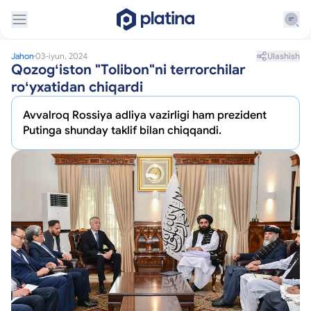
Ulashish
Jahon
03-iyun, 2024
Qozogʻiston "Tolibon"ni terrorchilar
roʻyxatidan chiqardi
Avvalroq Rossiya adliya vazirligi ham prezident
Putinga shunday taklif bilan chiqqandi.