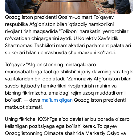
Qozogʻiston prezidenti Qosim-Joʻmart Toʻqayev
respublika Afgʻoniston bilan iqtisodiy hamkorlikni
rivojlantirish maqsadida "Tolibon" harakatini yerrorchilar
roʻyxatidan chiqarganini aytdi. U Kollektiv Xavfsizlik
Shartnomasi Tashkiloti mamlakatlari parlament palatalari
spikerlari bilan uchrashuvda shu mavzuni koʻtardi.
Toʻqayev "Afgʻonistonning mintaqalararo
munosabatlarga faol qoʻshilishi"ni joriy davrning strategik
vazifalaridan biri deb atadi. "Zamonaviy Afgʻoniston bilan
savdo-iqtisodiy hamkorlikni rivojlantirish muhim va
bizning fikrimizcha, amaldagi rejim uzoq muddatli omil
boʻladi", — deya
maʼlum qilgan
Qozogʻiston prezidenti
matbuot xizmati.
Uning fikricha, KXShTga aʼzo davlatlar bu borada oʻzaro
kelishilgan pozitsiyaga ega boʻlishi kerak. Toʻqayev
Qozogʻistonning Olmaota shahrida Markaziy Osiyo va