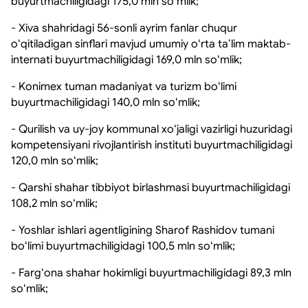
buyurtmachiligidagi 175,0 mln soʻmlik;
- Xiva shahridagi 56-sonli ayrim fanlar chuqur
oʻqitiladigan sinflari mavjud umumiy oʻrta taʼlim maktab-
internati buyurtmachiligidagi 169,0 mln soʻmlik;
- Konimex tuman madaniyat va turizm boʻlimi
buyurtmachiligidagi 140,0 mln soʻmlik;
- Qurilish va uy-joy kommunal xoʻjaligi vazirligi huzuridagi
kompetensiyani rivojlantirish instituti buyurtmachiligidagi
120,0 mln soʻmlik;
- Qarshi shahar tibbiyot birlashmasi buyurtmachiligidagi
108,2 mln soʻmlik;
- Yoshlar ishlari agentligining Sharof Rashidov tumani
boʻlimi buyurtmachiligidagi 100,5 mln soʻmlik;
- Fargʻona shahar hokimligi buyurtmachiligidagi 89,3 mln
soʻmlik;