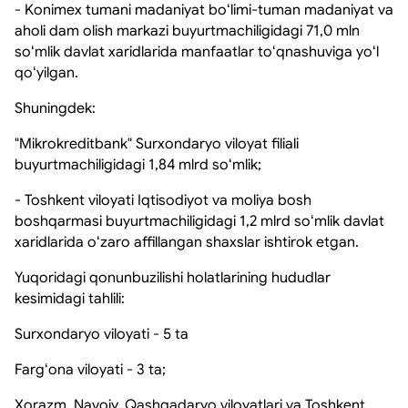
- Konimex tumani madaniyat boʻlimi-tuman madaniyat va
aholi dam olish markazi buyurtmachiligidagi 71,0 mln
soʻmlik davlat xaridlarida manfaatlar toʻqnashuviga yoʻl
qoʻyilgan.
Shuningdek:
"Mikrokreditbank" Surxondaryo viloyat filiali
buyurtmachiligidagi 1,84 mlrd soʻmlik;
- Toshkent viloyati Iqtisodiyot va moliya bosh
boshqarmasi buyurtmachiligidagi 1,2 mlrd soʻmlik davlat
xaridlarida oʻzaro affillangan shaxslar ishtirok etgan.
Yuqoridagi qonunbuzilishi holatlarining hududlar
kesimidagi tahlili:
Surxondaryo viloyati - 5 ta
Fargʻona viloyati - 3 ta;
Xorazm, Navoiy, Qashqadaryo viloyatlari va Toshkent