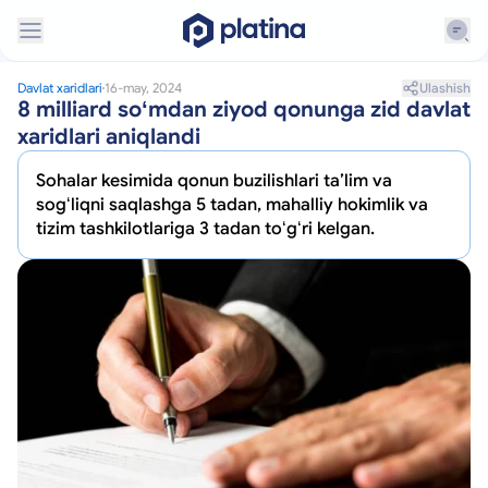
Ulashish
Davlat xaridlari
16-may, 2024
8 milliard soʻmdan ziyod qonunga zid davlat
xaridlari aniqlandi
Sohalar kesimida qonun buzilishlari taʼlim va
sogʻliqni saqlashga 5 tadan, mahalliy hokimlik va
tizim tashkilotlariga 3 tadan toʻgʻri kelgan.