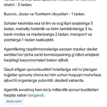
shahri - 2 tadan;
Buxoro, Jizzax va Toshkent viloyatlari - 1 tadan.
Sohalar kesimida esa taʼlim va sogʻliqni saqlashga 5
tadan, mahalliy hokimlik va tizim tashkilotlariga 3 ta,
bank-moliya va madaniyatga 2 tadan, transport va
yoshlarga 1 tadan taalluqlidir.
Agentlikning taqdimnomalariga asosan mazkur davlat
xaridlari boʻyicha xarid komissiyasining gʻolibni aniqlash
haqidagi bayonnomalari bekor qilindi.
Qayd etilgan qonunbuzilishi holatlariga oid toʻplangan
hujjatlar qonuniy chora koʻrish uchun huquqni muhofaza
qiluvchi organlarga yuborildi, deyiladi xabarda.
Agentlik avvalroq ham koʻp milliardlik qonun buzilishlari
haqida xabar
bergandi
.
davlat xaridi