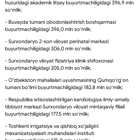
huzuridagi akademik litsey buyurtmachiligidagi 396,9 mln
soʻmlik;
- Buvayda tumani obodonlashtirish boshqarmasi
buyurtmachiligidagi 396,0 mln soʻmlik;
- Surxondaryo 2-son viloyat perinatal markazi
buyurtmachiligidagi 306,0 mln soʻmlik;
- Surxondaryo viloyat fiziatriya klinik shifoxonasi
buyurtmachiligidagi 205,0 mln soʻmlik;
- Oʻzbekiston mahallalari uyushmasining Qumqoʻrgʻon
tumani boʻlimi buyurtmachiligidagi 182,8 mln soʻmlik;
- Respublika ixtisoslashtirilgan kardiologiya ilmiy-amaliy
tibbiyot markazi Surxondaryo viloyat mintaqaviy filiali
buyurtmachiligidagi 177,5 mln soʻmlik;
- Toshkent irrigatsiya va qishloq xoʻjaligini
mexanizatsiyalash muhandislari instituti