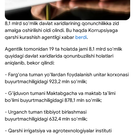
8,1 mlrd soʻmlik davlat xaridlarining qonunchilikka zid
amalga oshirilishi oldi olindi. Bu haqda Korrupsiyaga
qarshi kurashish agentligi xabar
berdi
.
Agentlik tomonidan 19 ta holatda jami 8,1 mlrd soʻmlik
quyidagi davlat xaridlarida qonunbuzilishi holatlari
aniqlanib, bekor qilindi:
- Fargʻona tuman yoʻllardan foydalanish unitar korxonasi
buyurtmachiligidagi 923,2 mln soʻmlik;
- Gʻijduvon tumani Maktabgacha va maktab taʼlimi
boʻlimi buyurtmachiligidagi 878,1 mln soʻmlik;
- Urganch tuman tibbiyot birlashmasi
buyurtmachiligidagi 632,4 mln soʻmlik;
- Qarshi irrigatsiya va agrotexnologiyalar instituti