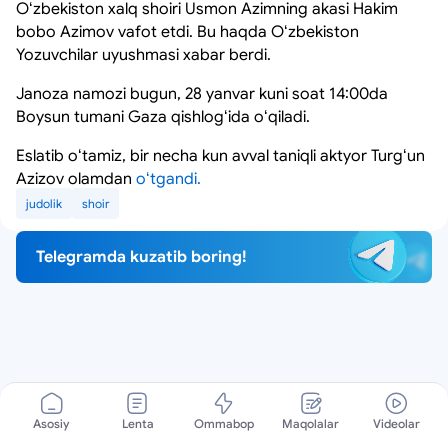
Oʻzbekiston xalq shoiri Usmon Azimning akasi Hakim
bobo Azimov vafot etdi. Bu haqda Oʻzbekiston
Yozuvchilar uyushmasi xabar berdi.
Janoza namozi bugun, 28 yanvar kuni soat 14:00da
Boysun tumani Gaza qishlogʻida oʻqiladi.
Eslatib oʻtamiz, bir necha kun avval taniqli aktyor Turgʻun
Azizov olamdan
oʻtgandi.
judolik
shoir
Telegramda kuzatib boring!
Asosiy
Lenta
Ommabop
Maqolalar
Videolar