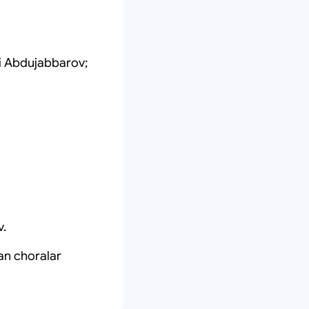
li Abdujabbarov;
v.
gan choralar