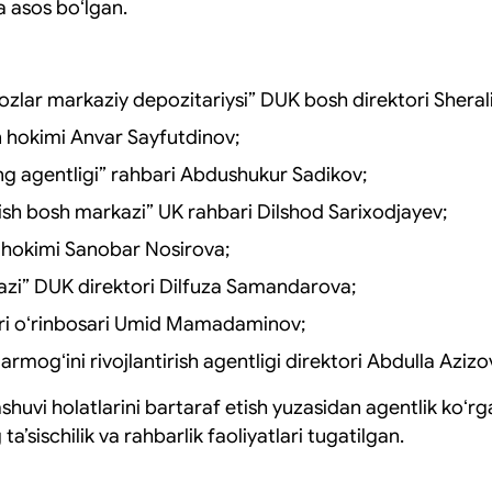
a asos boʻlgan.
zlar markaziy depozitariysi” DUK bosh direktori Shera
hokimi Anvar Sayfutdinov;
ing agentligi” rahbari Abdushukur Sadikov;
ish bosh markazi” UK rahbari Dilshod Sarixodjayev;
 hokimi Sanobar Nosirova;
azi” DUK direktori Dilfuza Samandarova;
iri oʻrinbosari Umid Mamadaminov;
rmogʻini rivojlantirish agentligi direktori Abdulla Azizo
huvi holatlarini bartaraf etish yuzasidan agentlik koʻr
 taʼsischilik va rahbarlik faoliyatlari tugatilgan.