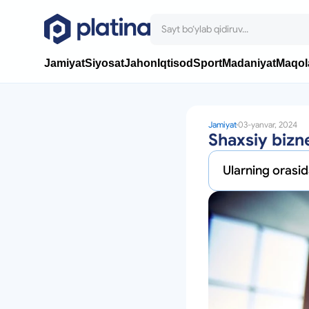
Jamiyat
Siyosat
Jahon
Iqtisod
Sport
Madaniyat
Maqol
Jamiyat
03-yanvar, 2024
Shaxsiy bizn
Ularning orasid