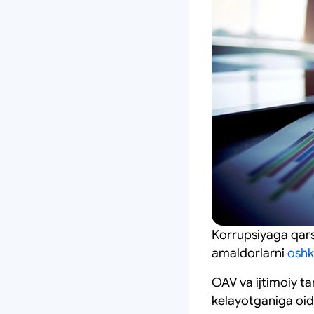
Korrupsiyaga qarsh
amaldorlarni
oshk
OAV va ijtimoiy t
kelayotganiga oid