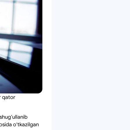
r qator
shugʻullanib
osida oʻtkazilgan