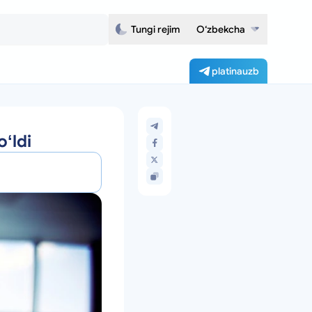
Tungi rejim
O‘zbekcha
platinauzb
ʻldi