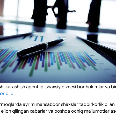
i kurashish agentligi shaxsiy biznesi bor hokimlar va bi
or qildi
.
armoqlarda ayrim mansabdor shaxslar tadbirkorlik bilan 
 eʼlon qilingan xabarlar va boshqa ochiq maʼlumotlar as