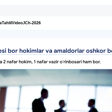
a
Tahlil
Video
JCh-2026
esi bor hokimlar va amaldorlar oshkor bo
a 2 nafar hokim, 1 nafar vazir oʻrinbosari ham bor.