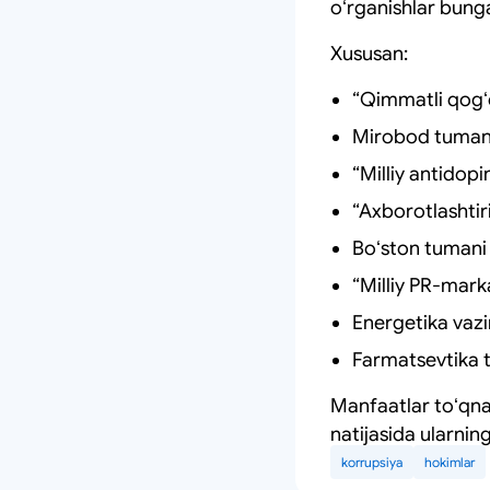
oʻrganishlar bung
Xususan:
“Qimmatli qogʻo
Mirobod tuman 
“Milliy antidop
“Axborotlashtir
Boʻston tumani
“Milliy PR-mark
Energetika vaz
Farmatsevtika ta
Manfaatlar toʻqnas
natijasida ularning
korrupsiya
hokimlar