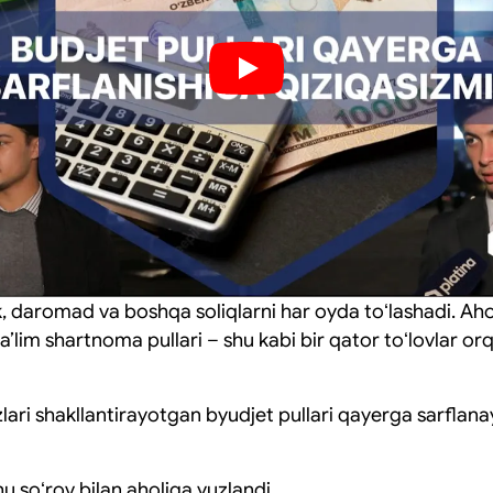
 daromad va boshqa soliqlarni har oyda toʻlashadi. Ahol
 taʼlim shartnoma pullari – shu kabi bir qator toʻlovlar or
zlari shakllantirayotgan byudjet pullari qayerga sarflan
u soʻrov bilan aholiga yuzlandi.