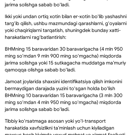
jarima solishga sabab boʻladi.
Ikki yoki undan ortiq xotin bilan er-xotin boʻlib yashashni
targʻib qilish, ushbu mazmundagi qarashlarni, gʻoyalarni
yoki chaqiriqlarni tarqatish, shuningdek bunday xatti-
harakatlarni ragʻbatlantirish:
BHMning 15 baravaridan 30 baravarigacha (4 mln 950
ming soʻmdan 9 mln 900 ming soʻmgacha) miqdorda
jarima solishga yoki 15 sutkagacha muddatga maʼmuriy
qamoqqa olishga sabab boʻladi.
Jamoat joylarida shaxsini identifikatsiya qilish imkonini
bermaydigan darajada yuzini toʻsgan holda boʻlish
BHMning 10 baravaridan 15 baravarigacha (3 mln 300
ming soʻmdan 4 mln 950 ming soʻmgacha) miqdorda
jarima solishga sabab boʻladi.
Tibbiy koʻrsatmaga asosan yoki yoʻl-transport
harakatida xavfsizlikni taʼminlash uchun kiyiladigan
maxsus bosh kiyimda yoxud mehnat va xizmat faoliyati