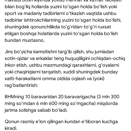
bilan bogʻliq hollarda yuzini toʻsgan holda boʻlish yoki
sport va madaniy tadbirlarni oʻtkazish vaqtida ushbu
tadbirlar ishtirokchilarining yuzini toʻsgan holda boʻlishi,
shuningdek qonunchilikda toʻgʻridan-toʻgʻri ruxsat
etilgan boshqa holatlarda yuzini toʻsgan holda boʻlish
bundan mustasno.
Jins boʻyicha kamsitishni targʻib qilish, shu jumladan
xotin-qizlar va erkaklar teng huquqliligini ochiqdan-ochiq
inkor etish, ushbu mazmundagi qarashlarni, gʻoyalarni
yoki chaqiriqlarni tarqatish, xuddi shuningdek bunday
xatti-harakatlarni omma oldida oqlash va (yoki)
ragʻbatlantirish:
BHMning 10 baravaridan 20 baravarigacha (3 mln 300
ming soʻmdan 6 mln 600 ming soʻmgacha) miqdorda
jarima solishga sabab boʻladi.
Qonun rasmiy eʼlon qilingan kundan eʼtiboran kuchga
kiradi.