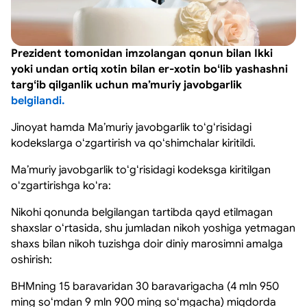
Prezident tomonidan imzolangan qonun bilan
Ikki
yoki undan ortiq xotin bilan er-xotin boʻlib yashashni
targʻib qilganlik uchun maʼmuriy javobgarlik
belgilandi.
Jinoyat hamda Maʼmuriy javobgarlik toʻgʻrisidagi
kodekslarga oʻzgartirish va qoʻshimchalar kiritildi.
Maʼmuriy javobgarlik toʻgʻrisidagi kodeksga kiritilgan
oʻzgartirishga koʻra:
Nikohi qonunda belgilangan tartibda qayd etilmagan
shaxslar oʻrtasida, shu jumladan nikoh yoshiga yetmagan
shaxs bilan nikoh tuzishga doir diniy marosimni amalga
oshirish:
BHMning 15 baravaridan 30 baravarigacha (4 mln 950
ming soʻmdan 9 mln 900 ming soʻmgacha) miqdorda