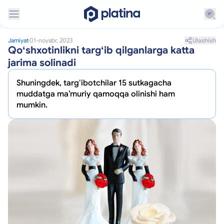
Ulashish
Jamiyat
01-noyabr, 2023
Qoʻshxotinlikni targʻib qilganlarga katta
jarima solinadi
Shuningdek, targʻibotchilar 15 sutkagacha
muddatga maʼmuriy qamoqqa olinishi ham
mumkin.